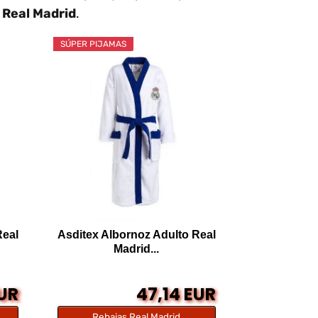
e
Real Madrid
.
SÚPER PIJAMAS
Real
Asditex Albornoz Adulto Real
Madrid...
EUR
47,14 EUR
Rebajas Real Madrid