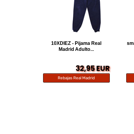
10XDIEZ - Pijama Real
sm
Madrid Adulto...
32,95 EUR
Rebajas Real Madrid