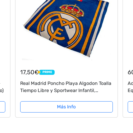
17,50€
6
PRIME
PRIME
-
Real Madrid Poncho Playa Algodon Toalla
Ad
o)
Tiempo Libre y Sportwear Infantil,
Eq
Juventud Unisex, Multicolor (Multicolor),
Bl
Talla Única
Más Info