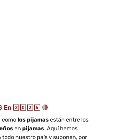
n 2️⃣0️⃣2️⃣6️⃣ 🔴
M. como
los pijamas
están entre los
seños
en
pijamas
. Aquí hemos
n todo nuestro país y suponen, por