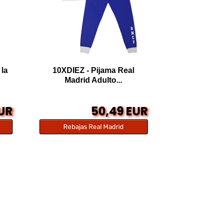
 la
10XDIEZ - Pijama Real
Madrid Adulto...
EUR
50,49 EUR
Rebajas Real Madrid