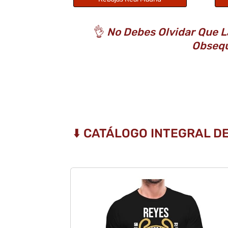
👌
No Debes Olvidar Que L
Obsequ
⬇️ CATÁLOGO INTEGRAL D