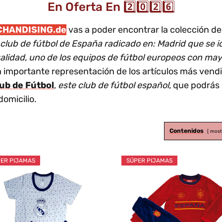
En Oferta En 2️⃣0️⃣2️⃣6️⃣
CHANDISING.de
vas a poder encontrar la colección de
e club de fútbol de España radicado en: Madrid que se id
ualidad, uno de los equipos de fútbol europeos con ma
a importante representación de los artículos más ve
lub de Fútbol
,
este club de fútbol español
, que podrás
domicilio.
Contenidos
most
ER PIJAMAS
SÚPER PIJAMAS