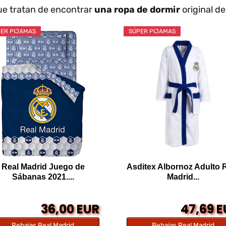
ue tratan de encontrar
una ropa de dormir
original d
ER PIJAMAS
SÚPER PIJAMAS
Real Madrid Juego de
Asditex Albornoz Adulto 
Sábanas 2021....
Madrid...
36,00 EUR
47,69 
Rebajas Real Madrid
Rebajas Real Madrid