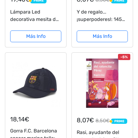
PRIME
PRIME
PRIME
PRIME
Lámpara Led
Y de regalo...
decorativa mesita de
¡superpoderes!: 145
noche Barcelona
(El Barco de Vapor
lámpara led de mesa
Blanca)
Más Info
Más Info
futbol ilusión óptica
3d para regalo
(Barcelona)
-5%
18,14€
8,07€
8,50€
PRIME
PRIME
Gorra F.C. Barcelona
Rasi, ayudante del