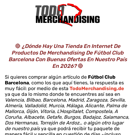
🔴
¿Dónde Hay Una Tienda En Internet De
Productos De Merchandising De Fútbol Club
Barcelona Con Buenas Ofertas En Nuestro País
En 2026?
🔴
Si quieres comprar algún artículo de
Fútbol Club
Barcelona
, como los que aquí tienes, la respuesta es
muy fácil: por medio de esta
TodoMerchandising.de
ya que da lo mismo donde te encuentres así sea en
Valencia, Bilbao, Barcelona, Madrid, Zaragoza, Sevilla,
Almería, Valladolid, Murcia, Málaga, Alicante, Palma de
Mallorca, Gijón, Vitoria, L'Hospitalet, Compostela, A
Coruña, Albacete, Getafe, Burgos, Badajoz, Salamanca,
Dos Hermanas, Torrejón de Ardoz… o algún otro lugar
de nuestro país
ya que podrá recibir tu paquete de
manera fácil y sencilla en cuestión de días -
incluso