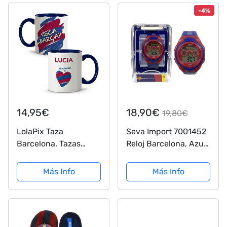
-4%
14,95€
18,90€
19,80€
LolaPix Taza
Seva Import 7001452
Barcelona. Tazas
Reloj Barcelona, Azul,
Personalizadas con
S
Nombre. Taza
Más Info
Más Info
Desayuno fútbol. Taza
de cerámica 330ml.
Varios diseños.