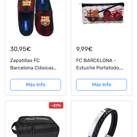
30,95€
9,99€
Zapatillas FC
FC BARCELONA -
Barcelona Clásicas
Estuche Portatodo,
Zapatillas de Estar
Material Escolar y
por casa Hombre
Oficina, Para Niños y
Más Info
Más Info
Invierno Otoño - 28
Niñas, Con
EU
Cremallera, (CyP
Brands).
-37%