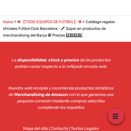
Home
⚽ 【TODO EQUIPOS DE FÚTBOL】 ⚽
Catálogo regalos
oficiales Fútbol Club Barcelona - 🖍️ Súper en productos de
merchandising del Barça 🔵 Precios 2️⃣0️⃣2️⃣6️⃣
La
disponibilidad, stock y precios
de los productos
podrían variar respecto a lo reflejado en esta web
.
Nuestra web recopila y recomienda productos temáticos
de
Merchandising de Amazon
con lo que ganamos una
pequeña comisión mediante compras adscritas
cumpliendo los requisitos
Mapa del sitio
|
Contacto | Textos Legales