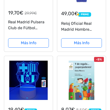
19,70€
49,00€
29,99€
PRIME
PRIME
Real Madrid Pulsera
Reloj Oficial Real
Club de Fútbol
Madrid Hombre
Fashion Azul
RMD0010-04
Ajustable para
Más Info
Más Info
Hombre, Mujer y Niño
-5%
19,40€
8,07€
8,50€