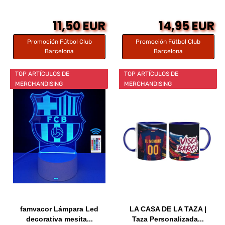
11,50 EUR
14,95 EUR
Promoción Fútbol Club
Promoción Fútbol Club
Barcelona
Barcelona
TOP ARTÍCULOS DE
TOP ARTÍCULOS DE
MERCHANDISING
MERCHANDISING
famvacor Lámpara Led
LA CASA DE LA TAZA |
decorativa mesita...
Taza Personalizada...