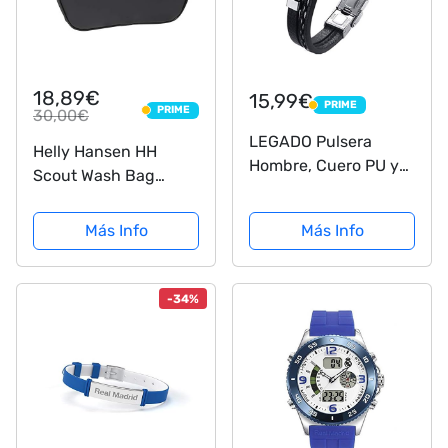
18,89€
15,99€
PRIME
PRIME
PRIME
30,00€
PRIME
LEGADO Pulsera
Helly Hansen HH
Hombre, Cuero PU y
Scout Wash Bag
Acero Inoxidable,
Neceser, Unisex
Brazalete Vikingo
Adulto, Black, STD
Más Info
Más Info
Chico Negra
combinable con Anillo
Pendiente Collar
-34%
Colgante o Tobillera
muñequera,...