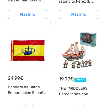
soccer marino talla:
ratoncito Pérez (El
Junior
Barco de Vapor
Blanca)
Más Info
Más Info
24,99€
19,99€
PRIME
PRIME
Bandera de Barco
THE TWIDDLERS
Embarcación España
Barco Pirata con
desde 45x30 cm
Figuras - Regalo Ideal
Regalo 10 Pulseras de
para Niños Mayores a