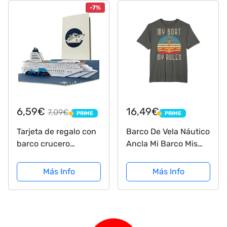
coleccionistas,
-7%
exclusivamente en
Amazon, muñeco de
35 cm...
6,59€
16,49€
7,09€
PRIME
PRIME
PRIME
PRIME
Tarjeta de regalo con
Barco De Vela Náutico
barco crucero
Ancla Mi Barco Mis
desplegable. Cheque
Reglas Velero
regalo o tarjeta
Camiseta
Más Info
Más Info
felicitacion para
regalar unas
vacaciones en un
crucero a amigos,