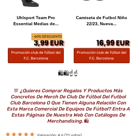
Uhlsport Team Pro
Camiseta de Futbol Niño
Essential Medias de...
22/23, Nueva...
- 60% DESCUENTO
3,99 EUR
16,99 EUR
Promoción club de fútbol del
Promoción club de fútbol del
F.C. Barcelona
F.C. Barcelona
🛍️🛍️☝️☝️
💯
¿Quieres Comprar Regalos Y Productos Más
Concretos De Merch De Club De Fútbol Del Futbol
Club Barcelona O Que Tienen Alguna Relación Con
Esta Marca Comercial De Equipos De Fútbol? Entra A
Estas Páginas De Nuestra Web Con Catálogos De
Merchandising.
🛍️
★
★
★
★
★
Valoración: 4.6 (21 votos)