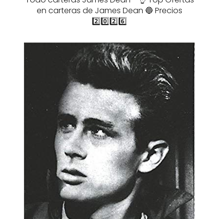
en carteras de James Dean 🔵 Precios
2️⃣0️⃣2️⃣6️⃣