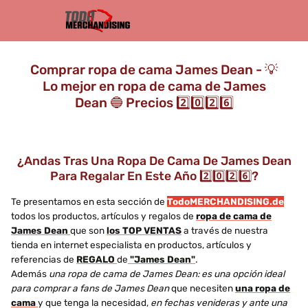
Comprar ropa de cama James Dean - 💡
Lo mejor en ropa de cama de James
Dean 🔵 Precios 2️⃣0️⃣2️⃣6️⃣
¿Andas Tras Una Ropa De Cama De James Dean
Para Regalar En Este Año 2️⃣0️⃣2️⃣6️⃣?
Te presentamos en esta sección de
TodoMERCHANDISING.de
todos los productos, artículos y regalos de
ropa de cama de
James Dean
que son
los TOP VENTAS
a través de nuestra
tienda en internet especialista en productos, artículos y
referencias de
REGALO
de
"James Dean"
.
Además
una ropa de cama de James Dean: es una opción ideal
para comprar a fans de James Dean
que necesiten
una ropa de
cama
y que tenga la necesidad,
en fechas venideras y ante una