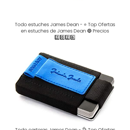
Todo estuches James Dean - ⭐️ Top Ofertas
en estuches de James Dean 🔵 Precios
2️⃣0️⃣2️⃣6️⃣
Todo carteras James Dean - 👌 Top Ofertas