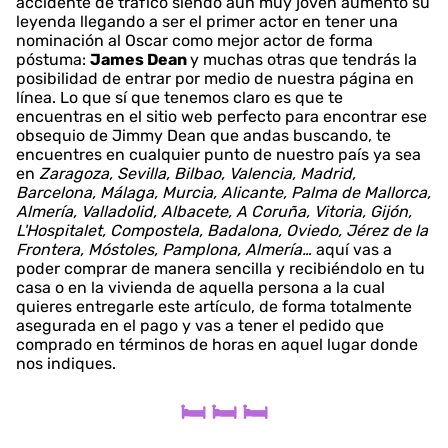
accidente de tráfico siendo aún muy joven aumentó su
leyenda llegando a ser el primer actor en tener una
nominación al Oscar como mejor actor de forma
póstuma:
James Dean
y muchas otras que tendrás la
posibilidad de entrar por medio de nuestra página en
línea. Lo que sí que tenemos claro es que te
encuentras en el sitio web perfecto para encontrar ese
obsequio de Jimmy Dean que andas buscando, te
encuentres en cualquier punto de nuestro país ya sea
en
Zaragoza, Sevilla, Bilbao, Valencia, Madrid,
Barcelona, Málaga, Murcia, Alicante, Palma de Mallorca,
Almería, Valladolid, Albacete, A Coruña, Vitoria, Gijón,
L'Hospitalet, Compostela, Badalona, Oviedo, Jérez de la
Frontera, Móstoles, Pamplona, Almería…
aquí vas a
poder comprar de manera sencilla y recibiéndolo en tu
casa o en la vivienda de aquella persona a la cual
quieres entregarle este artículo, de forma totalmente
asegurada en el pago y vas a tener el pedido que
comprado en términos de horas en aquel lugar donde
nos indiques.
🛏️ 🛏️ 🛏️