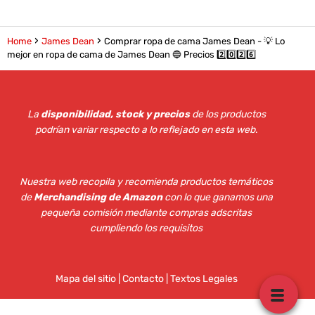
Home
James Dean
Comprar ropa de cama James Dean - 💡 Lo
mejor en ropa de cama de James Dean 🔵 Precios 2️⃣0️⃣2️⃣6️⃣
La
disponibilidad, stock y precios
de los productos
podrían variar respecto a lo reflejado en esta web
.
Nuestra web recopila y recomienda productos temáticos
de
Merchandising de Amazon
con lo que ganamos una
pequeña comisión mediante compras adscritas
cumpliendo los requisitos
Mapa del sitio
|
Contacto | Textos Legales