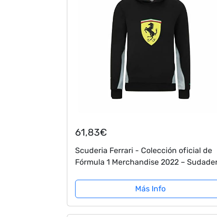
61,83€
Scuderia Ferrari - Colección oficial de
Fórmula 1 Merchandise 2022 – Sudade
con capucha para niños – Negro – Talla
92
Más Info