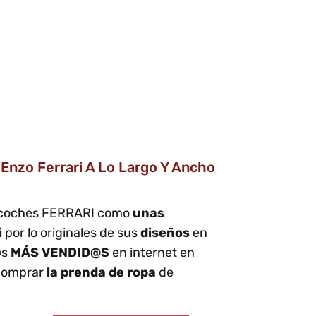
nzo Ferrari A Lo Largo Y Ancho
de coches FERRARI como
unas
i
por lo originales de sus
diseños
en
@s
MÁS VENDID@S
en internet en
 comprar
la prenda de ropa
de