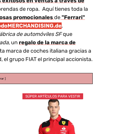
s exitosos en ventas a través de
rendas de ropa. Aquí tienes toda la
osas promocionales
de
"Ferrari"
odoMERCHANDISING.de
.
 fábrica de automóviles SF
que
lada
, un
regalo de la marca de
ta marca de coches italiana gracias a
 el grupo FIAT el principal accionista.
rar
SÚPER ARTÍCULOS PARA VESTIR