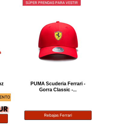
SÚPER PRENDAS PARA VESTIR
nz
PUMA Scuderia Ferrari -
Gorra Classic -...
UENTO
EUR
Rebajas Ferrari