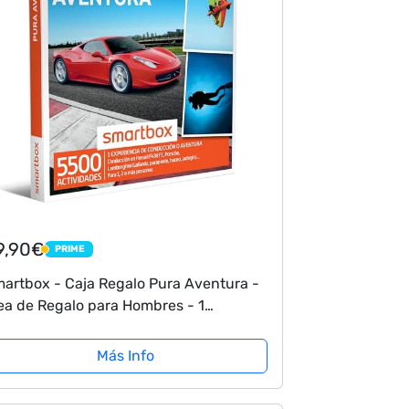
9,90€
PRIME
PRIME
artbox - Caja Regalo Pura Aventura -
ea de Regalo para Hombres - 1
periencia de Aventura o conducción
ra 1, 2 o más Personas
Más Info