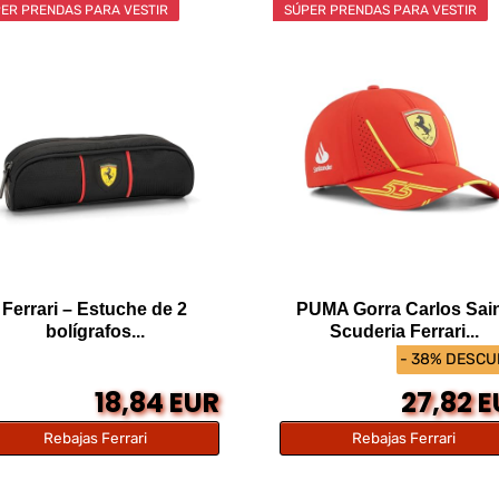
ER PRENDAS PARA VESTIR
SÚPER PRENDAS PARA VESTIR
Ferrari – Estuche de 2
PUMA Gorra Carlos Sai
bolígrafos...
Scuderia Ferrari...
- 38% DESC
18,84 EUR
27,82 
Rebajas Ferrari
Rebajas Ferrari