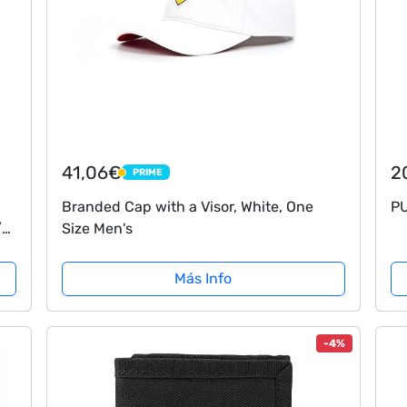
41,06€
2
PRIME
PRIME
Branded Cap with a Visor, White, One
PU
/2
Size Men's
Más Info
-4%