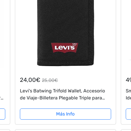
24,00€
4
25,00€
Levi's Batwing Trifold Wallet, Accesorio
Sm
ra
de Viaje-Billetera Plegable Triple para
Id
:
Hombre, Black Normal, UN
Ex
pa
Más Info