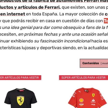
 productos de la fábrica de automóviles Ferrari má
uctos y artículos de Ferrari,
que existen, son unas p
 en internet
en toda España. La mayor colección de
c
y que podrás recibir en casa en cuestión de días con
T
 es una idea genial para dar como obsequio a fans de la
ecesiten,
en próximas fechas y ante una ocasión seña
tinuar exhibiendo
su fascinación incondicional
hacia es
rísticas lujosas y deportivas siendo, en la actualidad,
Contenidos
most
ER ARTÍCULOS PARA VESTIR
SÚPER ARTÍCULOS PARA VESTIR