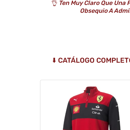
👌
Ten Muy Claro Que Una P
Obsequio A Admi
⬇️ CATÁLOGO COMPLET