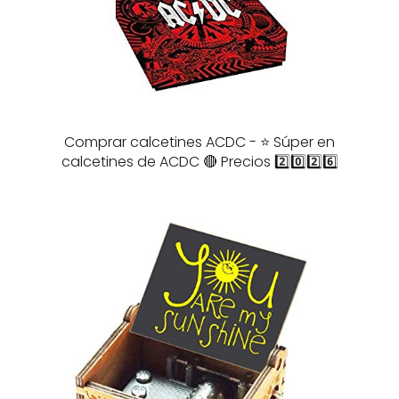
Comprar calcetines ACDC - ⭐️ Súper en
calcetines de ACDC 🔴 Precios 2️⃣0️⃣2️⃣6️⃣