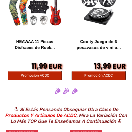
HEAWAA 11 Piezas
Coolty Juego de 6
Disfraces de Rock...
posavasos de vinilo...
11,99 EUR
13,99 EUR
Promoción ACDC
Promoción ACDC
🎉 🎉 🎉
🔝
Si Estás Pensando Obsequiar Otra Clase De
Productos Y Artículos De ACDC
, Mira La Variación Con
Lo Más TOP Que Te Enseñamos A Continuación
🔝