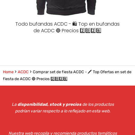
Todo bufandas ACDC - 🛍️ Top en bufandas
de ACDC 🔵 Precios 2️⃣0️⃣2️⃣6️⃣
Home
ACDC
Comprar set de fiesta ACDC - 🖍️ Top Ofertas en set de
fiesta de ACDC 🔵 Precios 2️⃣0️⃣2️⃣6️⃣
La
disponibilidad, stock y precios
de los productos
podrían variar respecto a lo reflejado en esta web
.
Nuestra web recopila y recomienda productos temáticos