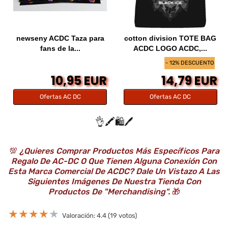
newseny ACDC Taza para
cotton division TOTE BAG
fans de la...
ACDC LOGO ACDC,...
- 12% DESCUENTO
10,95 EUR
14,79 EUR
Ofertas AC DC
Ofertas AC DC
👌🖍️🛍️🖊️
💯
¿Quieres Comprar Productos Más Específicos Para
Regalo De AC-DC O Que Tienen Alguna Conexión Con
Esta Marca Comercial De ACDC? Dale Un Vistazo A Las
Siguientes Imágenes De Nuestra Tienda Con
Productos De "Merchandising".
🎁
★
★
★
★
★
Valoración: 4.4 (19 votos)