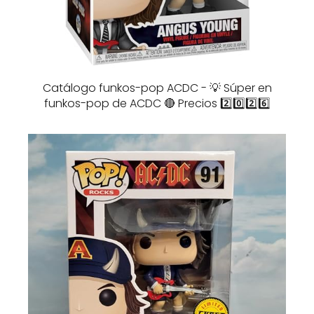
Catálogo funkos-pop ACDC - 💡 Súper en
funkos-pop de ACDC 🔴 Precios 2️⃣0️⃣2️⃣6️⃣