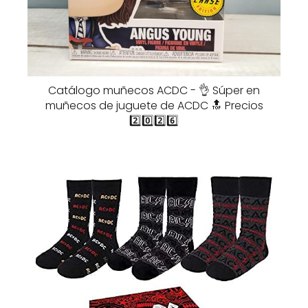
Catálogo muñecos ACDC - 👌 Súper en
muñecos de juguete de ACDC 🔝 Precios
2️⃣0️⃣2️⃣6️⃣