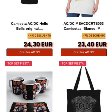
Camiseta AC/DC Hells
AC/DC MEACDCRTS053
Bells original,...
Camisetas, Blanco, M...
- 4% DESCUENTO
- 7% DESCUENTO
24,30 EUR
23,40 EUR
Ofertas AC DC
Ofertas AC DC
TOP SET FIESTA
TOP SET FIESTA