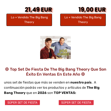
21,49 EUR
19,00 EUR
Lo + Vendido The Big Bang
Lo + Vendido The Big Bang
Theory
Theory
🔴 Top Set De Fiesta De The Big Bang Theory Que Son
Éxito En Ventas En Este Año 🔴
unos set de fiestas que más se venden en
nuestro país
. A
continuación podrás ver los productos y artículos de
The Big
Bang Theory
que en
2026
son
TOP VENTAS:
SÚPER SET DE FIESTA
SÚPER SET DE FIESTA