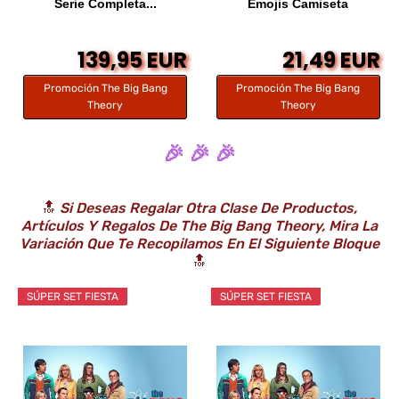
Serie Completa...
Emojis Camiseta
139,95 EUR
21,49 EUR
Promoción The Big Bang
Promoción The Big Bang
Theory
Theory
🎉 🎉 🎉
🔝
Si Deseas Regalar Otra Clase De Productos,
Artículos Y Regalos De The Big Bang Theory, Mira La
Variación Que Te Recopilamos En El Siguiente Bloque
🔝
SÚPER SET FIESTA
SÚPER SET FIESTA