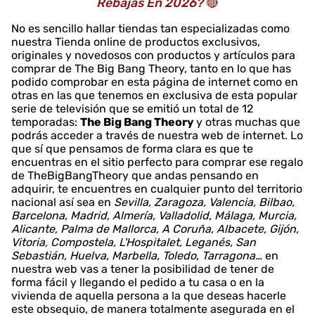
Rebajas En 2026?
🔴
No es sencillo hallar tiendas tan especializadas como
nuestra Tienda online de productos exclusivos,
originales y novedosos con productos y artículos para
comprar de The Big Bang Theory, tanto en lo que has
podido comprobar en esta página de internet como en
otras en las que tenemos en exclusiva de esta popular
serie de televisión que se emitió un total de 12
temporadas:
The Big Bang Theory
y otras muchas que
podrás acceder a través de nuestra web de internet. Lo
que sí que pensamos de forma clara es que te
encuentras en el sitio perfecto para comprar ese regalo
de TheBigBangTheory que andas pensando en
adquirir, te encuentres en cualquier punto del territorio
nacional así sea en
Sevilla, Zaragoza, Valencia, Bilbao,
Barcelona, Madrid, Almería, Valladolid, Málaga, Murcia,
Alicante, Palma de Mallorca, A Coruña, Albacete, Gijón,
Vitoria, Compostela, L'Hospitalet, Leganés, San
Sebastián, Huelva, Marbella, Toledo, Tarragona…
en
nuestra web vas a tener la posibilidad de tener de
forma fácil y llegando el pedido a tu casa o en la
vivienda de aquella persona a la que deseas hacerle
este obsequio, de manera totalmente asegurada en el