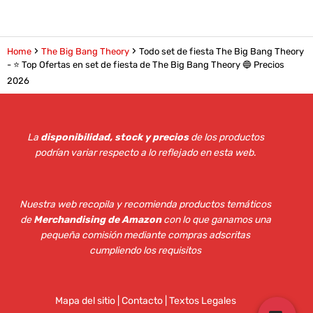
Home
The Big Bang Theory
Todo set de fiesta The Big Bang Theory
- ⭐️ Top Ofertas en set de fiesta de The Big Bang Theory 🔵 Precios
2026
La
disponibilidad, stock y precios
de los productos
podrían variar respecto a lo reflejado en esta web
.
Nuestra web recopila y recomienda productos temáticos
de
Merchandising de Amazon
con lo que ganamos una
pequeña comisión mediante compras adscritas
cumpliendo los requisitos
Mapa del sitio
|
Contacto | Textos Legales