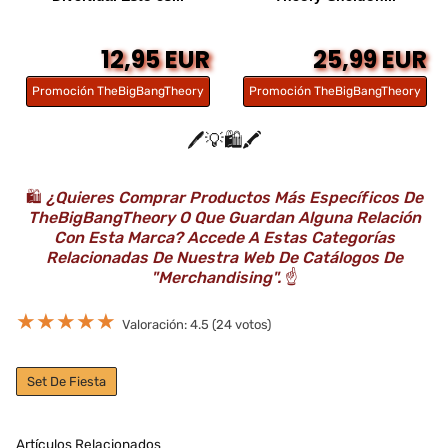
12,95 EUR
25,99 EUR
Promoción TheBigBangTheory
Promoción TheBigBangTheory
🖊️💡🛍️🖍️
🛍️
¿Quieres Comprar Productos Más Específicos De
TheBigBangTheory O Que Guardan Alguna Relación
Con Esta Marca? Accede A Estas Categorías
Relacionadas De Nuestra Web De Catálogos De
"Merchandising".
☝️
★
★
★
★
★
Valoración: 4.5 (24 votos)
Set De Fiesta
Artículos Relacionados