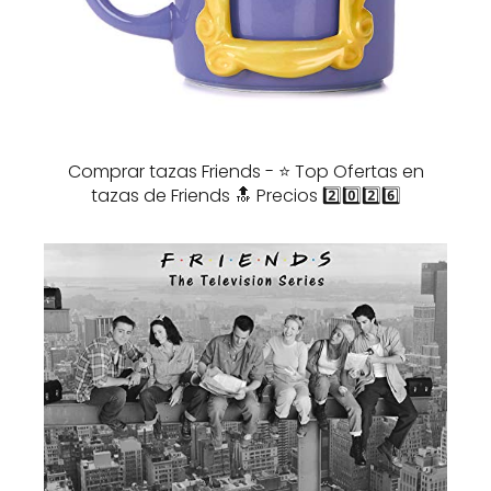
Comprar tazas Friends - ⭐️ Top Ofertas en
tazas de Friends 🔝 Precios 2️⃣0️⃣2️⃣6️⃣