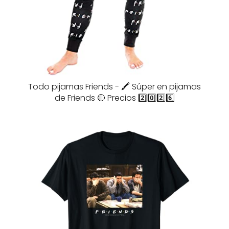
Todo pijamas Friends - 🖍️ Súper en pijamas
de Friends 🔴 Precios 2️⃣0️⃣2️⃣6️⃣