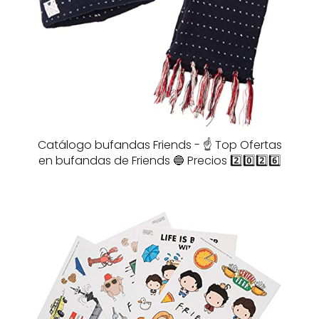
Catálogo bufandas Friends - ☝️ Top Ofertas
en bufandas de Friends 🔵 Precios 2️⃣0️⃣2️⃣6️⃣