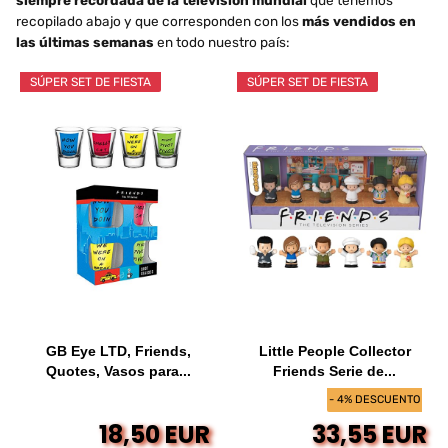
siempre recordada de la televisión mundial
que tenemos
recopilado abajo y que corresponden con los
más vendidos en
las últimas semanas
en todo nuestro país:
SÚPER SET DE FIESTA
SÚPER SET DE FIESTA
GB Eye LTD, Friends,
Little People Collector
Quotes, Vasos para...
Friends Serie de...
- 4% DESCUENTO
18,50 EUR
33,55 EUR