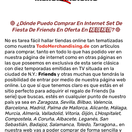
🔴
¿Dónde Puedo Comprar En Internet Set De
Fiesta De Friends En Oferta En 2️⃣0️⃣2️⃣6️⃣?
🔴
No es tarea fácil hallar tiendas online tan tematizadas
como nuestra
TodoMerchandising.de
con artículos
para comprar, tanto en todo lo que has podido ver en
nuestra página de internet como en otras páginas en
las que poseemos en exclusiva de esta serie clásica
con diez temporadas emitidas en TV situada en la
ciudad de N.Y.:
Friends
y otras muchas que tendrás la
posibilidad de entrar por medio de nuestra página web
online. Lo que sí que tenemos claro es que estás en el
sitio perfecto para adquirir el regalo de Friends (la
serie) que buscas, estés en cualquier punto de nuestro
país ya sea en
Zaragoza, Sevilla, Bilbao, Valencia,
Barcelona, Madrid, Palma de Mallorca, Alicante, Málaga,
Murcia, Almería, Valladolid, Vitoria, Gijón, L'Hospitalet,
Compostela, A Coruña, Albacete, Leganés, San
Sebastián, Badajoz, Salamanca, Toledo, Tarragona…
en
nuestra web vas a poder comprar de forma sencilla y