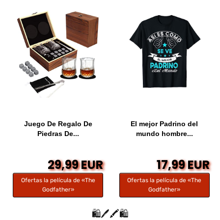
Juego De Regalo De
El mejor Padrino del
Piedras De...
mundo hombre...
29,99 EUR
17,99 EUR
Ofertas la película de «The
Ofertas la película de «The
Godfather»
Godfather»
🛍️🖊️🖍️🛍️