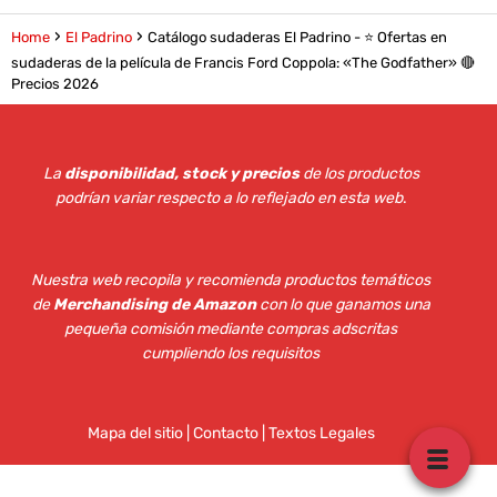
Home
El Padrino
Catálogo sudaderas El Padrino - ⭐️ Ofertas en
sudaderas de la película de Francis Ford Coppola: «The Godfather» 🔴
Precios 2026
La
disponibilidad, stock y precios
de los productos
podrían variar respecto a lo reflejado en esta web
.
Nuestra web recopila y recomienda productos temáticos
de
Merchandising de Amazon
con lo que ganamos una
pequeña comisión mediante compras adscritas
cumpliendo los requisitos
Mapa del sitio
|
Contacto | Textos Legales