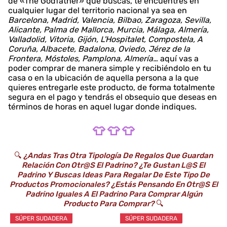
de «The Godfather» que buscas, te encuentres en
cualquier lugar del territorio nacional ya sea en
Barcelona, Madrid, Valencia, Bilbao, Zaragoza, Sevilla,
Alicante, Palma de Mallorca, Murcia, Málaga, Almería,
Valladolid, Vitoria, Gijón, L'Hospitalet, Compostela, A
Coruña, Albacete, Badalona, Oviedo, Jérez de la
Frontera, Móstoles, Pamplona, Almería…
aquí vas a
poder comprar de manera simple y recibiéndolo en tu
casa o en la ubicación de aquella persona a la que
quieres entregarle este producto, de forma totalmente
segura en el pago y tendrás el obsequio que deseas en
términos de horas en aquel lugar donde indiques.
👕 👕 👕
🔍
¿Andas Tras Otra Tipología De Regalos Que Guardan
Relación Con Otr@s El Padrino? ¿Te Gustan L@s El
Padrino Y Buscas Ideas Para Regalar De Este Tipo De
Productos Promocionales? ¿Estás Pensando En Otr@s El
Padrino Iguales A El Padrino Para Comprar Algún
Producto Para Comprar?
🔍
SÚPER SUDADERA
SÚPER SUDADERA