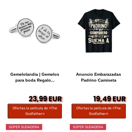
Gemelolandia | Gemelos
Anuncio Embarazadas
para boda Regalo...
Padrino Camiseta
23,99 EUR
19,49 EUR
Ofertas la película de «The
Ofertas la película de «The
Godfather»
Godfather»
SÚPER SUDADERA
SÚPER SUDADERA