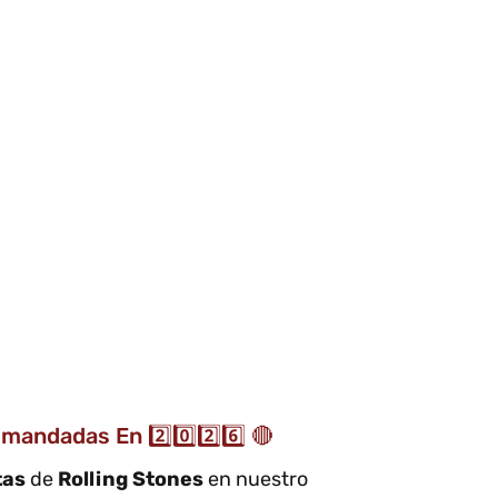
andadas En 2️⃣0️⃣2️⃣6️⃣ 🔴
tas
de
Rolling Stones
en nuestro