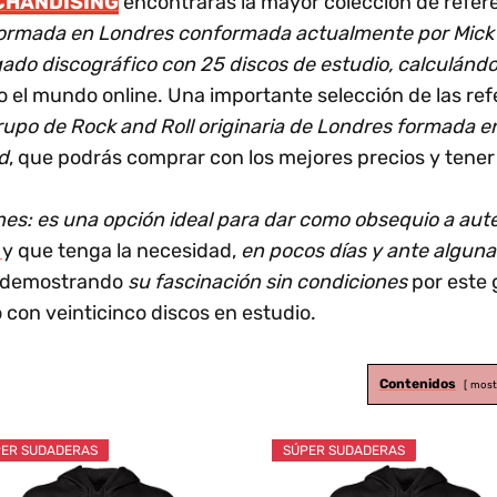
CHANDISING
encontrarás la mayor colección de refer
 formada en Londres conformada actualmente por Mick J
ado discográfico con 25 discos de estudio, calculándo
o el mundo online. Una importante selección de las 
rupo de Rock and Roll originaria de Londres formada en
d
, que podrás comprar con los mejores precios y ten
es: es una opción ideal para dar como obsequio a auté
a
y que tenga la necesidad,
en pocos días y ante alguna
r demostrando
su fascinación sin condiciones
por este 
 con veinticinco discos en estudio.
Contenidos
most
ER SUDADERAS
SÚPER SUDADERAS