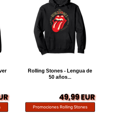
ver
Rolling Stones - Lengua de
50 años...
EUR
49,99 EUR
s
Promociones Rolling Stones