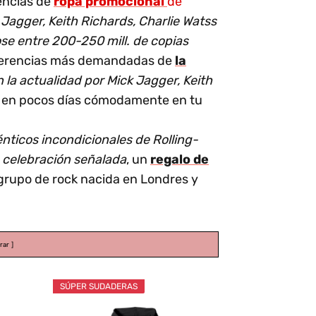
encias de
ropa promocional
de
agger, Keith Richards, Charlie Watss
se entre 200-250 mill. de copias
referencias más demandadas de
la
 la actualidad por Mick Jagger, Keith
er en pocos días cómodamente en tu
nticos incondicionales de Rolling-
 celebración señalada
, un
regalo de
grupo de rock nacida en Londres y
rar
SÚPER SUDADERAS