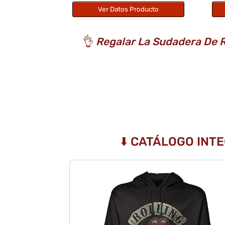
Ver Datos Producto
👌
Regalar La Sudadera De Ro
⬇️ CATÁLOGO INT