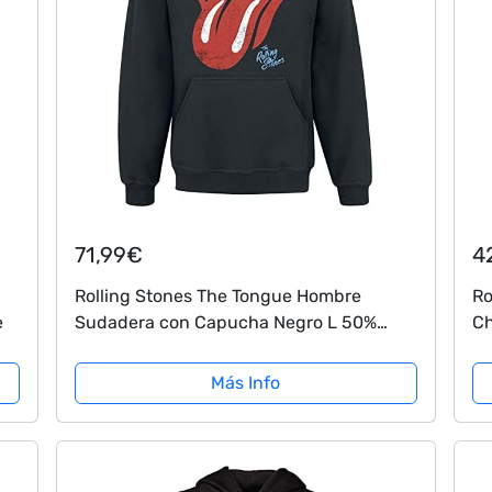
71,99€
4
Rolling Stones The Tongue Hombre
Ro
e
Sudadera con Capucha Negro L 50%
Ch
algodón, 50% poliéster Regular
Ne
Más Info