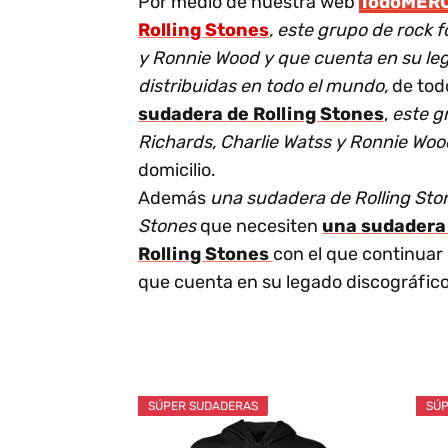
Por medio de nuestra web
TodoMER
Rolling Stones
, este grupo de rock
y Ronnie Wood y que cuenta en su leg
distribuidas en todo el mundo,
de tod
sudadera de Rolling Stones
,
este g
Richards, Charlie Watss y Ronnie Woo
domicilio.
Además
una sudadera de Rolling Ston
Stones
que necesiten
una sudader
Rolling Stones
con el que continua
que cuenta en su legado discográfico
SÚPER SUDADERAS
SÚP