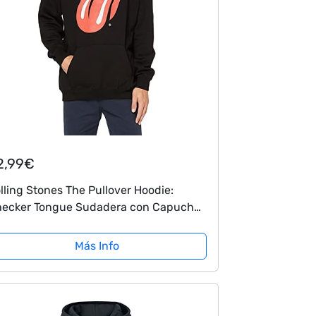
2,99€
lling Stones The Pullover Hoodie:
ecker Tongue Sudadera con Capucha,
gro (Black Black), S para Hombre
Más Info