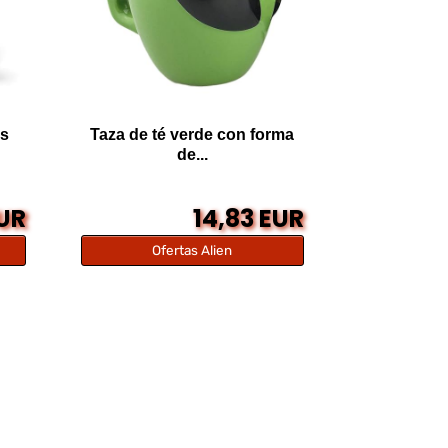
s
Taza de té verde con forma
de...
EUR
14,83 EUR
Ofertas Alien