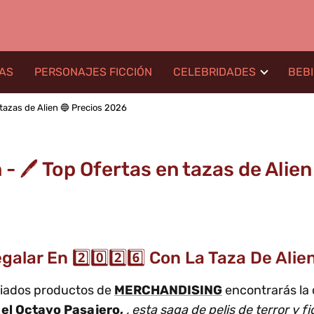
LAS
PERSONAJES FICCIÓN
CELEBRIDADES
BEB
 tazas de Alien 🔵 Precios 2026
 - 🖊️ Top Ofertas en tazas de Alie
lar En 2️⃣0️⃣2️⃣6️⃣ Con La Taza De Alie
riados productos de
MERCHANDISING
encontrarás la 
 el Octavo Pasajero,
, esta saga de pelis de terror y f