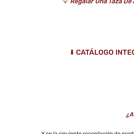
💡
Regalar Una Taza De 
⬇️ CATÁLOGO INTE
¿A
Y en la siguiente recopilación de pro