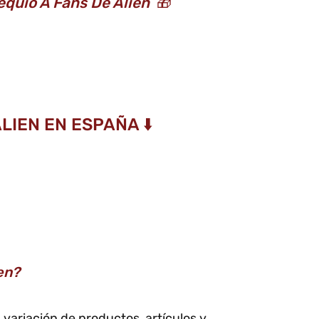
equio A Fans De Alien
🎁
LIEN EN ESPAÑA ⬇️
en?
 variación de productos, artículos y