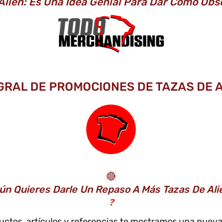
Alien: Es Una Idea Genial Para Dar Como Obs
GRAL DE PROMOCIONES DE TAZAS DE A
🔴
ún Quieres Darle Un Repaso A Más Tazas De Ali
❓
ductos, artículos y referencias te mostramos una nueva