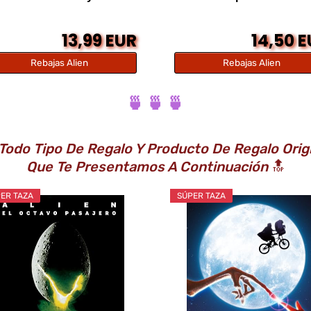
13,99 EUR
14,50 
Rebajas Alien
Rebajas Alien
🍵 🍵 🍵
odo Tipo De Regalo Y Producto De Regalo Origi
Que Te Presentamos A Continuación
🔝
ER TAZA
SÚPER TAZA