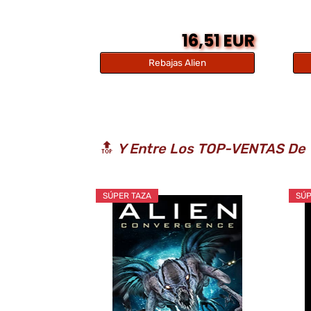
16,51 EUR
Rebajas Alien
🔝
Y Entre Los TOP-VENTAS De T
SÚPER TAZA
SÚP