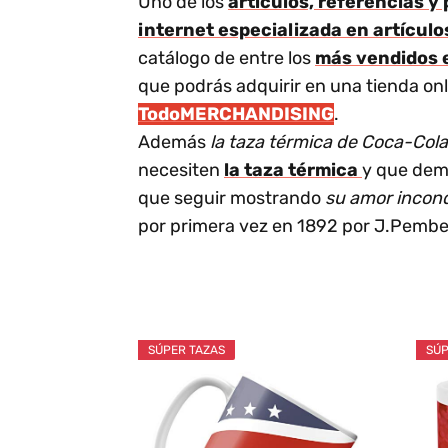
Uno de los
artículos, referencias 
internet especializada en artícul
catálogo de entre los
más vendidos 
que podrás adquirir en una tienda on
TodoMERCHANDISING
.
Además
la taza térmica de Coca-Cola
necesiten
la taza térmica
y que de
que seguir mostrando
su amor incond
por primera vez en 1892 por J.Pembe
SÚPER TAZAS
SÚP