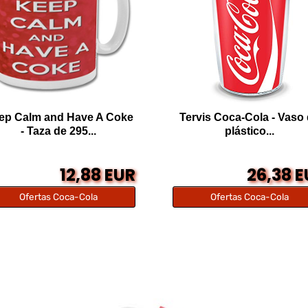
ep Calm and Have A Coke
Tervis Coca-Cola - Vaso
- Taza de 295...
plástico...
12,88 EUR
26,38 
Ofertas Coca-Cola
Ofertas Coca-Cola