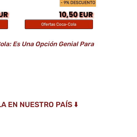
- 9% DESCUENTO
EUR
10,50 EUR
Ofertas Coca-Cola
la: Es Una Opción Genial Para
A EN NUESTRO PAÍS ⬇️