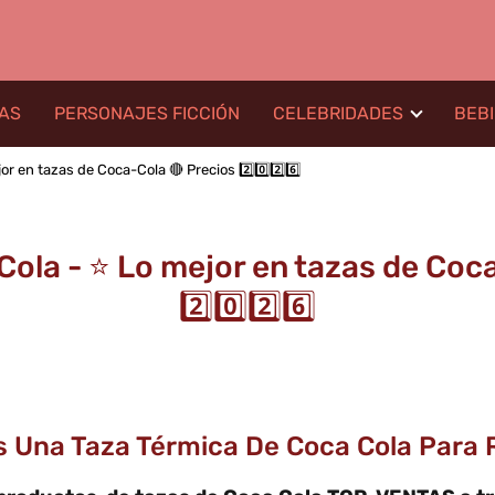
LAS
PERSONAJES FICCIÓN
CELEBRIDADES
BEB
or en tazas de Coca-Cola 🔴 Precios 2️⃣0️⃣2️⃣6️⃣
ola - ⭐️ Lo mejor en tazas de Coc
2️⃣0️⃣2️⃣6️⃣
s Una Taza Térmica De Coca Cola Para 