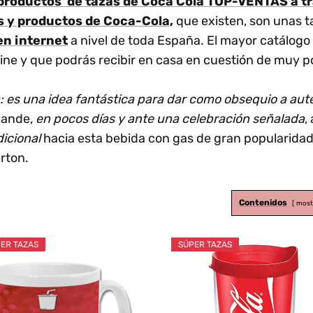
y productos de tazas de Coca Cola TOP-VENTAS a t
os y productos de Coca-Cola,
que existen, son unas t
en internet
a nivel de toda España. El mayor catálogo
line y que podrás recibir en casa en cuestión de muy p
: es una idea fantástica para dar como obsequio a aut
mande,
en pocos días y ante una celebración señalada
,
icional
hacia esta bebida con gas de gran popularidad
rton.
Contenidos
most
ER TAZAS
SÚPER TAZAS