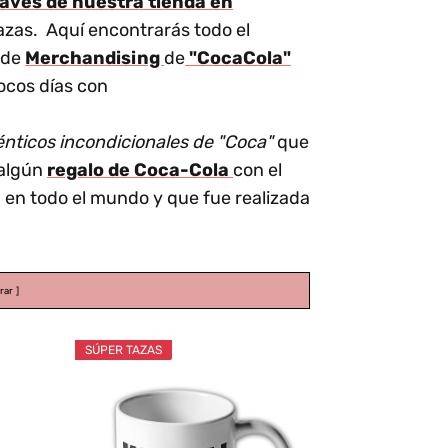
ravés de nuestra tienda en
azas. Aquí encontrarás todo el
 de
Merchandising
de
"CocaCola"
ocos días con
énticos incondicionales de "Coca"
que
 algún
regalo de Coca-Cola
con el
 en todo el mundo y que fue realizada
rar
SÚPER TAZAS