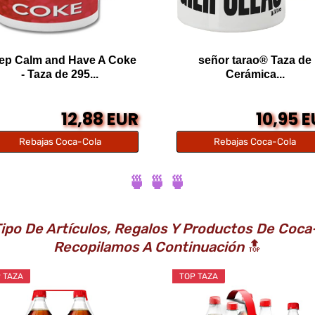
ep Calm and Have A Coke
señor tarao® Taza de
- Taza de 295...
Cerámica...
12,88 EUR
10,95 
Rebajas Coca-Cola
Rebajas Coca-Cola
🍵 🍵 🍵
ipo De Artículos, Regalos Y Productos De Coca-
Recopilamos A Continuación
🔝
 TAZA
TOP TAZA