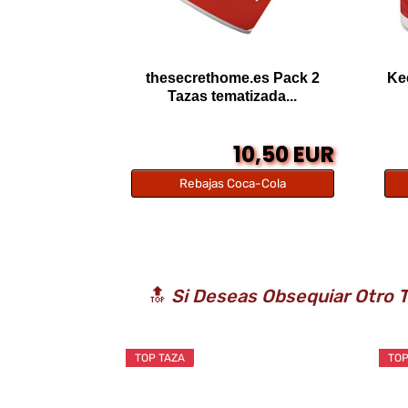
thesecrethome.es Pack 2
Ke
Tazas tematizada...
10,50 EUR
Rebajas Coca-Cola
🔝
Si Deseas Obsequiar Otro T
TOP TAZA
TOP