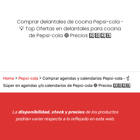
Comprar delantales de cocina Pepsi-cola -
💡 Top Ofertas en delantales para cocina
de Pepsi-cola 🔵 Precios 2️⃣0️⃣2️⃣6️⃣
Home
Pepsi-cola
Comprar agendas y calendarios Pepsi-cola - ☝️
Súper en agendas y/o calendarios de Pepsi-cola 🔴 Precios 2️⃣0️⃣2️⃣6️⃣
La
disponibilidad, stock y precios
de los productos
podrían variar respecto a lo reflejado en esta web
.