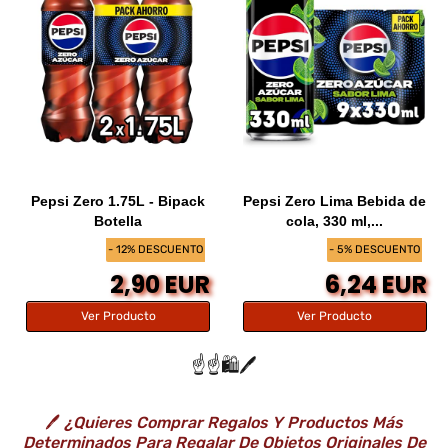
Pepsi Zero 1.75L - Bipack
Pepsi Zero Lima Bebida de
Botella
cola, 330 ml,...
- 12% DESCUENTO
- 5% DESCUENTO
2,90 EUR
6,24 EUR
Ver Producto
Ver Producto
☝️☝️🛍️🖊️
🖊️
¿Quieres Comprar Regalos Y Productos Más
Determinados Para Regalar De Objetos Originales De