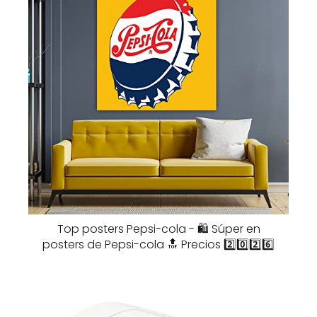
Top posters Pepsi-cola - 🛍️ Súper en
posters de Pepsi-cola 🔝 Precios 2️⃣0️⃣2️⃣6️⃣