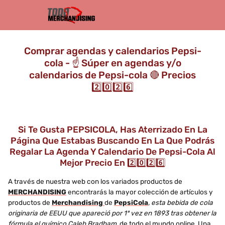
Comprar agendas y calendarios Pepsi-
cola - ☝️ Súper en agendas y/o
calendarios de Pepsi-cola 🔴 Precios
2️⃣0️⃣2️⃣6️⃣
Si Te Gusta PEPSICOLA, Has Aterrizado En La
Página Que Estabas Buscando En La Que Podrás
Regalar La Agenda Y Calendario De Pepsi-Cola Al
Mejor Precio En 2️⃣0️⃣2️⃣6️⃣
A través de nuestra web con los variados productos de
MERCHANDISING
encontrarás la mayor colección de artículos y
productos de
Merchandising
de
PepsiCola
, esta bebida de cola
originaria de EEUU que apareció por 1ª vez en 1893 tras obtener la
fórmula el químico Caleb Bradham,
de todo el mundo online. Una