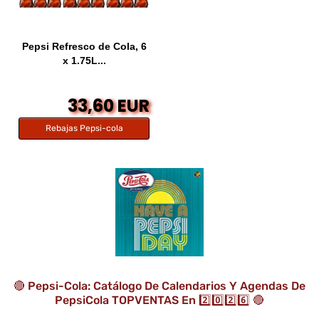
Pepsi Refresco de Cola, 6
x 1.75L...
33,60 EUR
Rebajas Pepsi-cola
🔴 Pepsi-Cola: Catálogo De Calendarios Y Agendas De
PepsiCola TOPVENTAS En 2️⃣0️⃣2️⃣6️⃣ 🔴