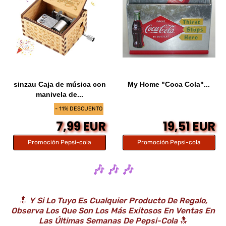
sinzau Caja de música con
My Home "Coca Cola"...
manivela de...
- 11% DESCUENTO
7,99 EUR
19,51 EUR
Promoción Pepsi-cola
Promoción Pepsi-cola
🎶 🎶 🎶
🔝
Y Si Lo Tuyo Es Cualquier Producto De Regalo,
Observa Los Que Son Los Más Exitosos En Ventas En
Las Últimas Semanas De Pepsi-Cola
🔝