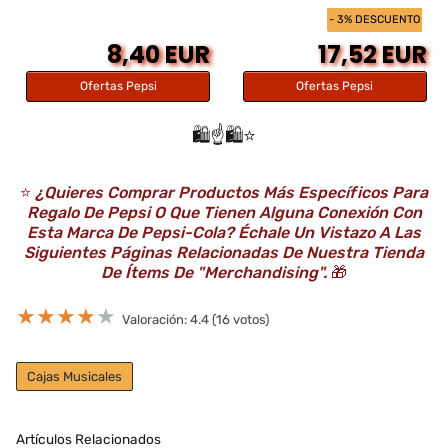
- 3% DESCUENTO
8,40 EUR
17,52 EUR
Ofertas Pepsi
Ofertas Pepsi
🛍️☝️🛍️⭐️
⭐️
¿Quieres Comprar Productos Más Específicos Para
Regalo De Pepsi O Que Tienen Alguna Conexión Con
Esta Marca De Pepsi-Cola? Échale Un Vistazo A Las
Siguientes Páginas Relacionadas De Nuestra Tienda
De Ítems De "Merchandising".
🎁
★
★
★
★
★
Valoración: 4.4 (16 votos)
Cajas Musicales
Artículos Relacionados