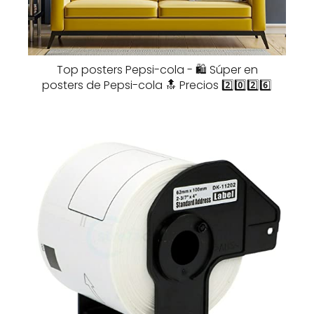
Top posters Pepsi-cola - 🛍️ Súper en
posters de Pepsi-cola 🔝 Precios 2️⃣0️⃣2️⃣6️⃣