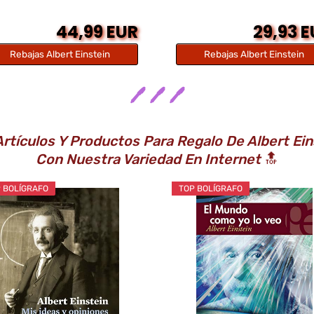
44,99 EUR
29,93 
Rebajas Albert Einstein
Rebajas Albert Einstein
🖊️ 🖊️ 🖊️
rtículos Y Productos Para Regalo De Albert Ein
Con Nuestra Variedad En Internet
🔝
 BOLÍGRAFO
TOP BOLÍGRAFO