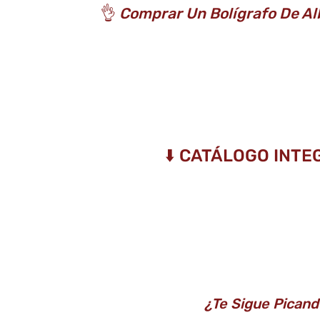
👌
Comprar Un Bolígrafo De Alb
⬇️ CATÁLOGO INTE
¿Te Sigue Picand