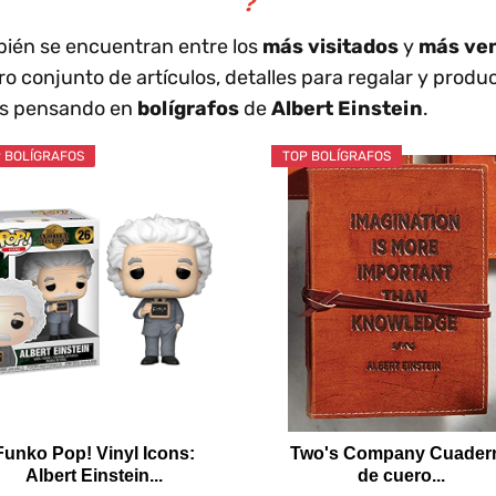
❓
bién se encuentran entre los
más visitados
y
más ve
ro conjunto de artículos, detalles para regalar y produ
as pensando en
bolígrafos
de
Albert Einstein
.
 BOLÍGRAFOS
TOP BOLÍGRAFOS
Funko Pop! Vinyl Icons:
Two's Company Cuader
Albert Einstein...
de cuero...