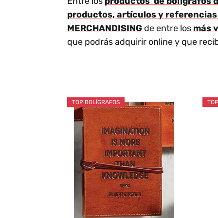
Entre los
productos de bolígrafos d
productos, artículos y referencias
MERCHANDISING
de entre los
más v
que podrás adquirir online y que reci
TOP BOLÍGRAFOS
TOP