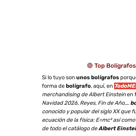
🔴 Top Bolígrafo
Si lo tuyo son
unos bolígrafos
porque
forma de
bolígrafo
, aquí, en
TodoME
merchandising de Albert Einstein
en 
Navidad 2026, Reyes, Fin de Año,…
b
conocido y popular del siglo XX que f
ecuación de la física: E=mc² así como o
de todo el catálogo de
Albert Einste