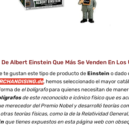
s De Albert Einstein Que Más Se Venden En Los
 te gustan este tipo de producto de
Einstein
o dado q
RCHANDISING.de
, hemos seleccionado el mayor catál
forma de
el bolígrafo
para quienes necesitan de manera
olígrafos
de este reconocido e icónico físico que es a
ue merecedor del Premio Nobel y desarrolló teorías como
tras teorías físicas, como la de la Relatividad General,
in
que tienes expuestos en esta página web con obseq