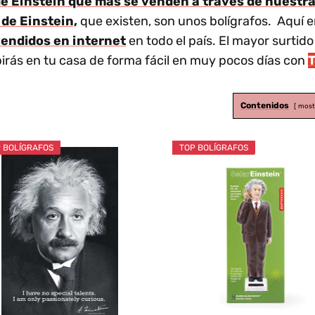
e Einstein que más se venden a través de nuestra
 de Einstein,
que existen, son unos bolígrafos. Aquí e
endidos en internet
en todo el país. El mayor surtid
birás en tu casa de forma fácil en muy pocos días con
Contenidos
most
 BOLÍGRAFOS
TOP BOLÍGRAFOS