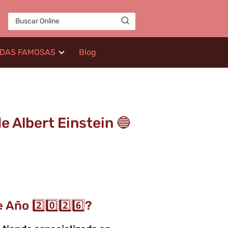
IDAS FAMOSAS
Blog
de Albert Einstein 🔵
ño 2️⃣0️⃣2️⃣6️⃣?