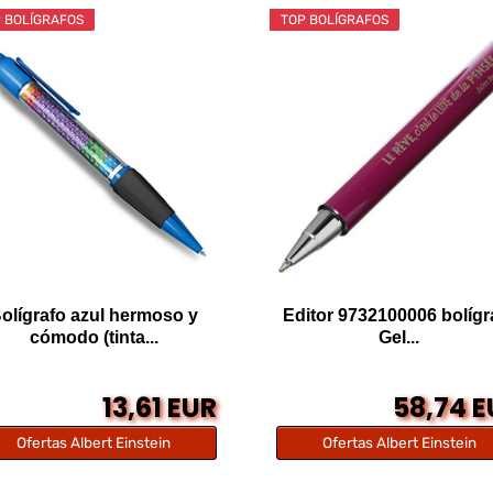
 BOLÍGRAFOS
TOP BOLÍGRAFOS
olígrafo azul hermoso y
Editor 9732100006 bolígr
cómodo (tinta...
Gel...
13,61 EUR
58,74 
Ofertas Albert Einstein
Ofertas Albert Einstein