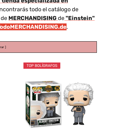
 tienda especializada en
ncontrarás todo el catálogo de
o de
MERCHANDISING
de
"Einstein"
TodoMERCHANDISING.de
.
rar
TOP BOLÍGRAFOS