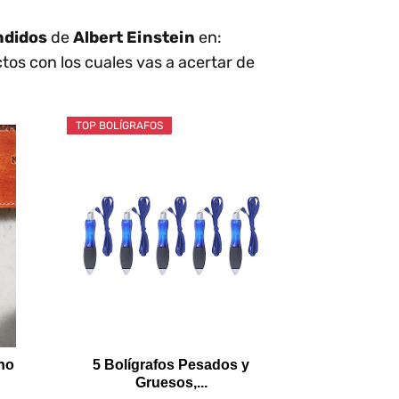
ndidos
de
Albert Einstein
en:
ctos con los cuales vas a acertar de
TOP BOLÍGRAFOS
no
5 Bolígrafos Pesados ​​y
Gruesos,...