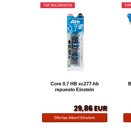
TOP BOLÍGRAFOS
TOP
Core 0,7 HB xc277-hb
B
repuesto Einstein
29,86 EUR
Ofertas Albert Einstein