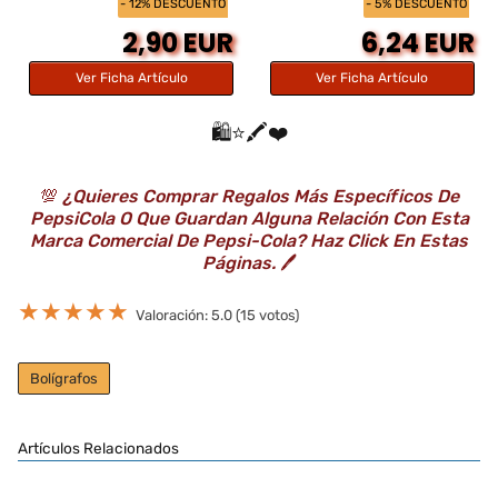
- 12% DESCUENTO
- 5% DESCUENTO
2,90 EUR
6,24 EUR
Ver Ficha Artículo
Ver Ficha Artículo
🛍️⭐️🖍️❤️
💯
¿Quieres Comprar Regalos Más Específicos De
PepsiCola O Que Guardan Alguna Relación Con Esta
Marca Comercial De Pepsi-Cola? Haz Click En Estas
Páginas.
🖊️
★
★
★
★
★
Valoración: 5.0 (15 votos)
Bolígrafos
Artículos Relacionados