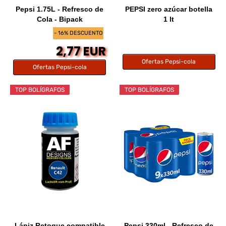
Pepsi 1.75L - Refresco de
PEPSI zero azúcar botella
Cola - Bipack
1 lt
- 16% DESCUENTO
2,77 EUR
Ofertas Pepsi-cola
Ofertas Pepsi-cola
TOP BOLÍGRAFOS
TOP BOLÍGRAFOS
Lápiz Retoque compatible
Pepsi 330ml - Refresco de