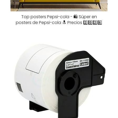
Top posters Pepsi-cola - 🛍️ Súper en
posters de Pepsi-cola 🔝 Precios 2️⃣0️⃣2️⃣6️⃣