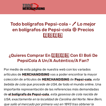
Todo bolígrafos Pepsi-cola - 🖊️ Lo mejor
en bolígrafos de Pepsi-cola 🔴 Precios
2️⃣0️⃣2️⃣6️⃣
¿Quieres Comprar En 2️⃣0️⃣2️⃣6️⃣ Con El Boli De
PepsiCola A Un/a Auténtico/a Fan?
Por medio de esta página de nuestra web con los variados
artículos de
MERCHANDISING
vas a poder encontrar la mayor
colección de artículos de
MERCHANDISING
de
Pepsi-cola
, esta
bebida de cola que procede de USA,
de todo el mundo online. Una
importante representación de las referencias más demandadas
de
el bolígrafo de Pepsi-cola
,
esta gaseosa de cola nacida de
USA, exactamente en la localidad de Carolina del Norte: New Bern,
que salío al mercado por primera vez en 1893 tras obtener la