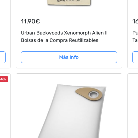
11,90€
1
Urban Backwoods Xenomorph Alien II
Pu
Bolsas de la Compra Reutilizables
Ta
Más Info
-4%