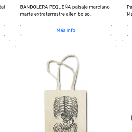
tal
BANDOLERA PEQUEÑA paisaje marciano
Pa
marte extraterrestre alien bolso
Ma
 de
bandoleer.
Co
Más Info