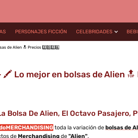
LAS
PERSONAJES FICCIÓN
CELEBRIDADES
BEB
as de Alien 🔝 Precios 2️⃣0️⃣2️⃣6️⃣
 🖍️ Lo mejor en bolsas de Alien 🔝 P
a Bolsa De Alien, El Octavo Pasajero,
odoMERCHANDISING
toda la variación de
bolsas de A
ctos de
Merchandising
de
"Alien"
.