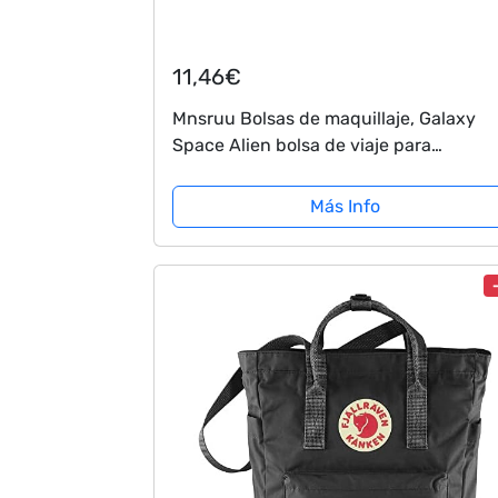
11,46€
Mnsruu Bolsas de maquillaje, Galaxy
Space Alien bolsa de viaje para
cosméticos, neceser de aseo para
mujeres y niñas
Más Info