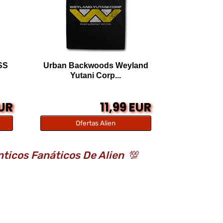
SS
Urban Backwoods Weyland
Yutani Corp...
EUR
11,99 EUR
Ofertas Alien
nticos Fanáticos De Alien
💯