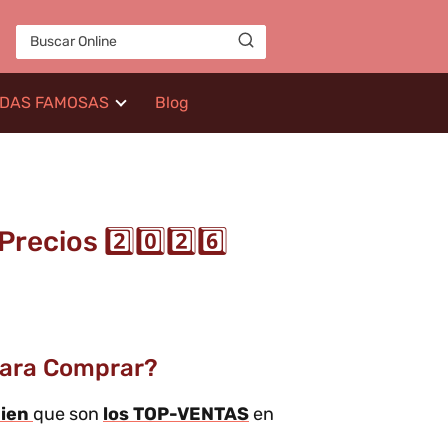
IDAS FAMOSAS
Blog
recios 2️⃣0️⃣2️⃣6️⃣
 Para Comprar?
lien
que son
los TOP-VENTAS
en