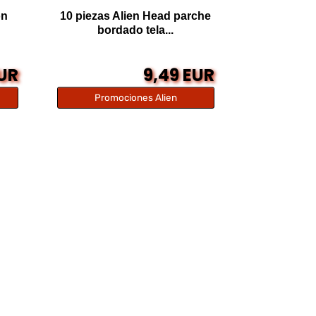
on
10 piezas Alien Head parche
bordado tela...
EUR
9,49 EUR
Promociones Alien