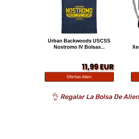
Urban Backwoods USCSS
Nostromo IV Bolsas...
Xe
11,99 EUR
Ofertas Alien
👌
Regalar La Bolsa De Alie