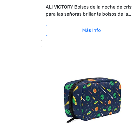
ALI VICTORY Bolsos de la noche de cris
para las señoras brillante bolsos de la
noche clutches para las mujeres bolsa
banquete nocturno (C-Rosa)
Más Info