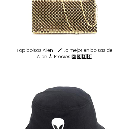
Top bolsas Alien - 🖍️ Lo mejor en bolsas de
Alien 🔝 Precios 2️⃣0️⃣2️⃣6️⃣