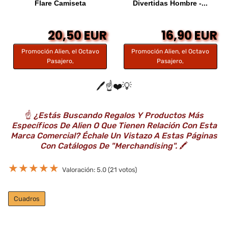
Flare Camiseta
Divertidas Hombre -...
20,50 EUR
16,90 EUR
Promoción Alien, el Octavo
Promoción Alien, el Octavo
Pasajero,
Pasajero,
🖊️☝️❤️💡
☝️
¿Estás Buscando Regalos Y Productos Más
Específicos De Alien O Que Tienen Relación Con Esta
Marca Comercial? Échale Un Vistazo A Estas Páginas
Con Catálogos De "Merchandising".
🖍️
★
★
★
★
★
Valoración: 5.0 (21 votos)
Cuadros