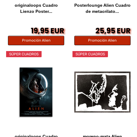
originaloops Cuadro
Posterlounge Alien Cuadro
Lienzo Poster...
de metacrilato...
19,95 EUR
25,95 EUR
Promoción Alien
Promoción Alien
SÚPER CUADROS
SÚPER CUADROS
originaloops Cuadro
moreno-mata Alien