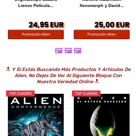
Lienzo Película...
Xenomorph y David...
24,95 EUR
25,00 EUR
Promoción Alien
Promoción Alien
🖼️ 🖼️ 🖼️
🔝
Y Si Estás Buscando Más Productos Y Artículos De
Alien, No Dejes De Ver Al Siguiente Bloque Con
Nuestra Variedad Online
🔝
TOP CUADRO
TOP CUADRO