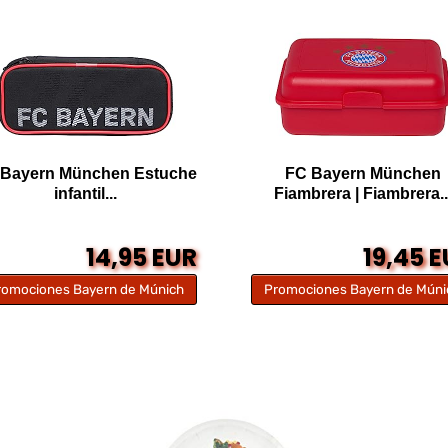
 Bayern München Estuche
FC Bayern München
infantil...
Fiambrera | Fiambrera..
14,95 EUR
19,45 
romociones Bayern de Múnich
Promociones Bayern de Múni