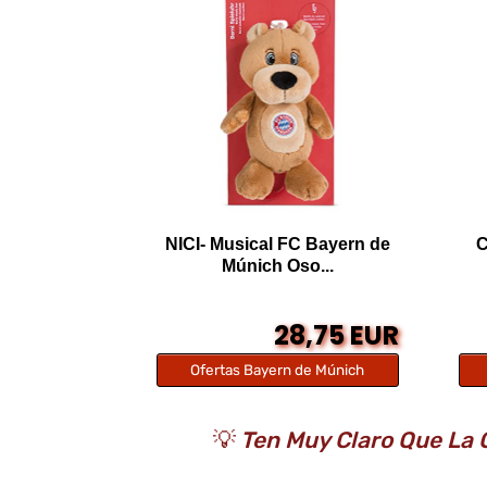
NICI- Musical FC Bayern de
C
Múnich Oso...
28,75 EUR
Ofertas Bayern de Múnich
💡
Ten Muy Claro Que La C