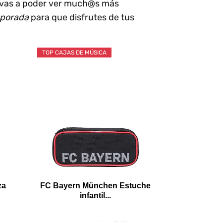
 vas a poder ver much@s más
mporada
para que disfrutes de tus
TOP CAJAS DE MÚSICA
za
FC Bayern München Estuche
infantil...