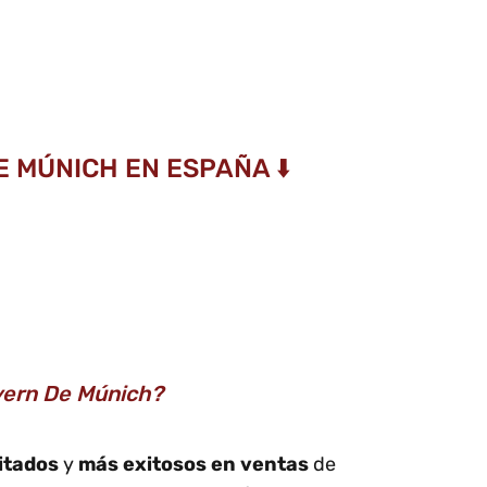
 MÚNICH EN ESPAÑA ⬇️
yern De Múnich?
itados
y
más exitosos en ventas
de