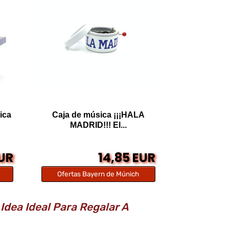
ica
Caja de música ¡¡¡HALA
MADRID!!! El...
EUR
14,85 EUR
Ofertas Bayern de Múnich
Idea Ideal Para Regalar A