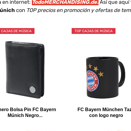
 en internet:
TodoMERCHANDISING.de.
Así que aquí
Múnich
con
TOP precios en promoción y ofertas de te
 CAJAS DE MÚSICA
TOP CAJAS DE MÚSICA
nero Bolsa Pin FC Bayern
FC Bayern München Ta
Múnich Negro...
con logo negro