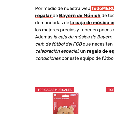
Por medio de nuestra web
TodoMER
regalar
de
Bayern de Múnich
de to
demandadas de
la caja de música 
los mejores precios y tener en pocos 
Además
la caja de música de Bayern
club de fútbol del FCB
que necesiten
celebración especial
, un
regalo de e
condiciones
por este equipo de fútbo
TOP CAJAS MUSICALES
TOP