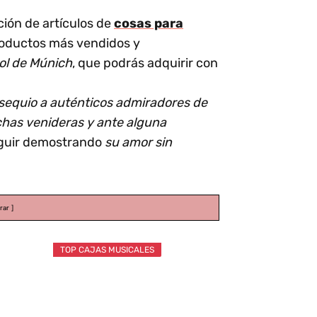
ión de artículos de
cosas para
productos más vendidos y
bol de Múnich
, que podrás adquirir con
bsequio a auténticos admiradores de
chas venideras y ante alguna
eguir demostrando
su amor sin
rar
TOP CAJAS MUSICALES