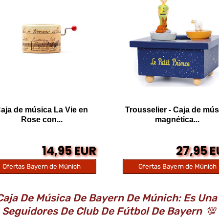
aja de música La Vie en
Trousselier - Caja de mús
Rose con...
magnética...
14,95 EUR
27,95 
Ofertas Bayern de Múnich
Ofertas Bayern de Múnich
aja De Música De Bayern De Múnich: Es Una 
Seguidores De Club De Fútbol De Bayern
💯