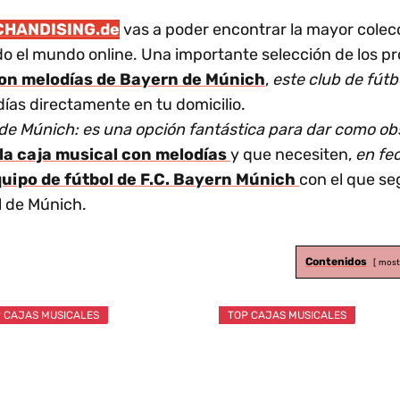
CHANDISING.de
vas a poder encontrar la mayor colecc
do el mundo online. Una importante selección de los 
con melodías de Bayern de Múnich
,
este club de fút
días directamente en tu domicilio.
 de Múnich: es una opción fantástica para dar como o
la caja musical con melodías
y que necesiten,
en fe
quipo de fútbol de F.C. Bayern Múnich
con el que s
l de Múnich.
Contenidos
most
 CAJAS MUSICALES
TOP CAJAS MUSICALES