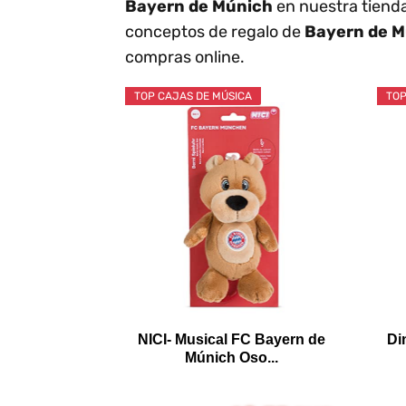
Bayern de Múnich
en nuestra tienda
conceptos de regalo de
Bayern de 
compras online.
TOP CAJAS DE MÚSICA
TOP
NICI- Musical FC Bayern de
Di
Múnich Oso...