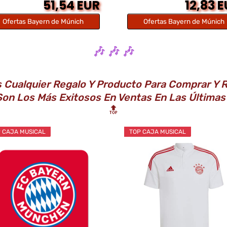
51,54 EUR
12,83 
Ofertas Bayern de Múnich
Ofertas Bayern de Múnich
🎶 🎶 🎶
Es Cualquier Regalo Y Producto Para Comprar Y 
 Son Los Más Exitosos En Ventas En Las Últim
🔝
 CAJA MUSICAL
TOP CAJA MUSICAL