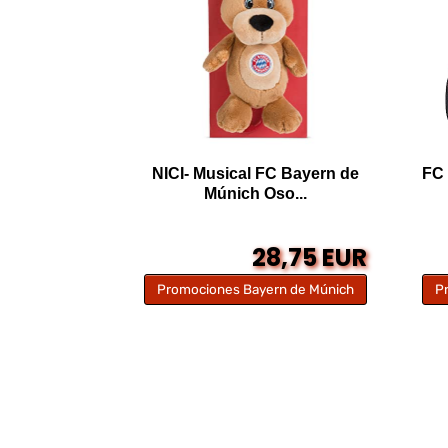
NICI- Musical FC Bayern de
FC
Múnich Oso...
28,75 EUR
Promociones Bayern de Múnich
P