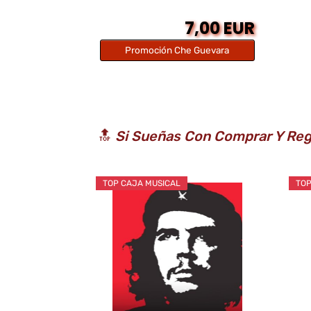
7,00 EUR
Promoción Che Guevara
🔝
Si Sueñas Con Comprar Y Rega
TOP CAJA MUSICAL
TOP