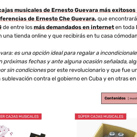
cajas musicales de Ernesto Guevara más exitosos 
referencias de Ernesto Che Guevara,
que encontrarás
G
de entre los
más demandados en internet
en toda 
 una tienda online y que recibirás en tu casa cómoda
ara: es una opción ideal para regalar a incondiciona
n próximas fechas y ante alguna ocasión señalada
, al
or sin condiciones
por este revolucionario y que fue u
 sublevación contra el gobierno en Cuba y en otras en 
Contenidos
most
ER CAJAS MUSICALES
SÚPER CAJAS MUSICALES