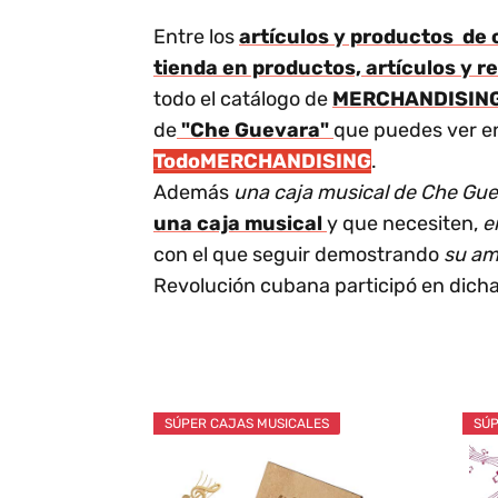
Entre los
artículos y productos de 
tienda en productos, artículos y 
todo el catálogo de
MERCHANDISIN
de
"Che Guevara"
que puedes ver en
TodoMERCHANDISING
.
Además
una caja musical de Che Guev
una caja musical
y que necesiten,
e
con el que seguir demostrando
su am
Revolución cubana participó en dicha
SÚPER CAJAS MUSICALES
SÚP