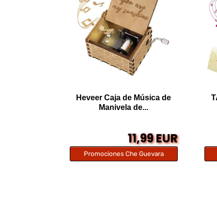
Heveer Caja de Música de
T
Manivela de...
11,99 EUR
Promociones Che Guevara