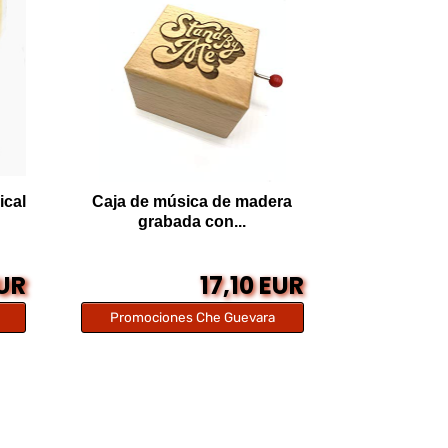
ical
Caja de música de madera
grabada con...
EUR
17,10 EUR
Promociones Che Guevara