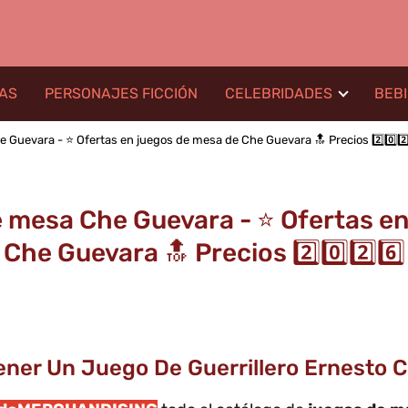
LAS
PERSONAJES FICCIÓN
CELEBRIDADES
BEB
Guevara - ⭐️ Ofertas en juegos de mesa de Che Guevara 🔝 Precios 2️⃣0️⃣2️⃣
 mesa Che Guevara - ⭐️ Ofertas e
Che Guevara 🔝 Precios 2️⃣0️⃣2️⃣6️⃣
Tener Un Juego De Guerrillero Ernesto 