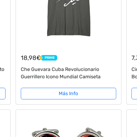
18,98€
7
PRIME
PRIME
to
Che Guevara Cuba Revolucionario
Ci
Guerrillero Icono Mundial Camiseta
Bo
So
Ej
Más Info