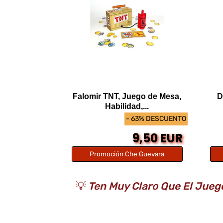
Falomir TNT, Juego de Mesa,
D
Habilidad,...
- 63% DESCUENTO
9,50 EUR
Promoción Che Guevara
💡
Ten Muy Claro Que El Jueg