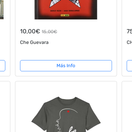
10,00€
7
15,00€
Che Guevara
CH
o
Más Info