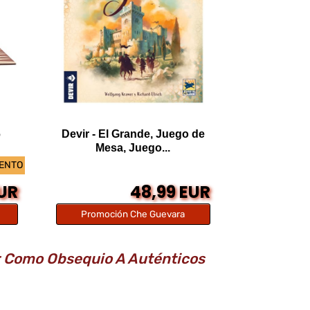
6
Devir - El Grande, Juego de
Mesa, Juego...
UENTO
EUR
48,99 EUR
Promoción Che Guevara
r Como Obsequio A Auténticos