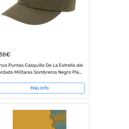
,38€
nco Puntas Casquillo De La Estrella del
rdado Militares Sombreros Negro Plana
mbrero De Copa del Camuflaje del
ército Gorros Al Aire Libre
Más Info