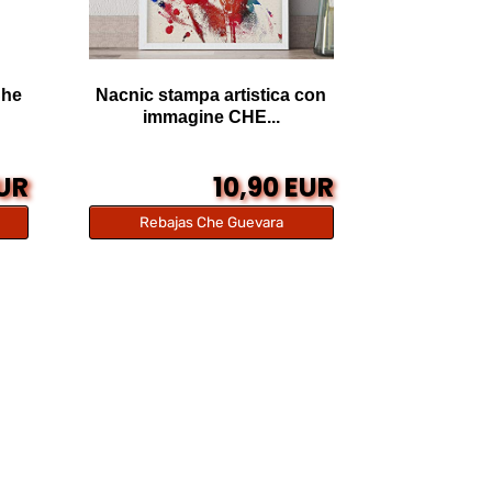
Che
Nacnic stampa artistica con
immagine CHE...
EUR
10,90 EUR
Rebajas Che Guevara