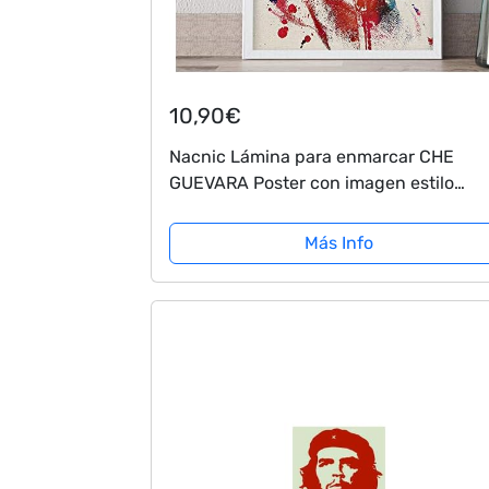
10,90€
Nacnic Lámina para enmarcar CHE
GUEVARA Poster con imagen estilo
acuarela del mítico revolucionario.
Impresa en y tintas resistentes. Tamañ
Más Info
A4