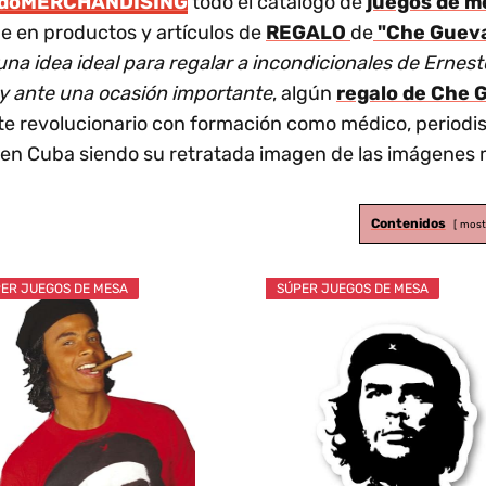
odoMERCHANDISING
todo el catálogo de
juegos de m
ne en productos y artículos de
REGALO
de
"Che Guev
una idea ideal para regalar a incondicionales de Erne
 y ante una ocasión importante
, algún
regalo de Che
e revolucionario con formación como médico, periodista
n en Cuba siendo su retratada imagen de las imágenes 
Contenidos
most
ER JUEGOS DE MESA
SÚPER JUEGOS DE MESA