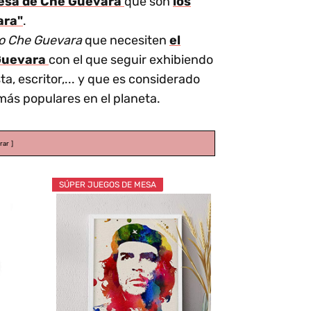
esa de Che Guevara
que son
los
ara"
.
sto Che Guevara
que necesiten
el
 Guevara
con el que seguir exhibiendo
, escritor,... y que es considerado
más populares en el planeta.
rar
SÚPER JUEGOS DE MESA