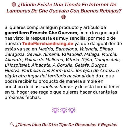
🔴
¿Dónde Existe Una Tienda En Internet De
Lamparas De Che Guevara Con Buenas Rebajas?
🔴
Si quieres comprar algún producto y artículo de
guerrillero Ernesto Che Guevara
, como los que aquí
has visto, la respuesta es muy sencilla: por medio de
nuestra
TodoMerchandising.de
ya que da igual donde
estés ya sea en
Madrid, Barcelona, Valencia, Bilbao,
Zaragoza, Sevilla, Almería, Valladolid, Málaga, Murcia,
Alicante, Palma de Mallorca, Vitoria, Gijón, Compostela,
L'Hospitalet, Albacete, A Coruña, Getafe, Burgos,
Huelva, Marbella, Dos Hermanas, Torrejón de Ardoz… o
algún otro lugar del territorio nacional
debido a que
podrá recibir tu producto de manera simple en
cuestión de días -
incluso horas
- y de esta forma tener
en tu hogar ese regalo que quieres hacer durante las
próximas fechas.
💡 💡 💡
🔍
¿Tienes Idea De Otro Tipo De Obsequios Y Regalos