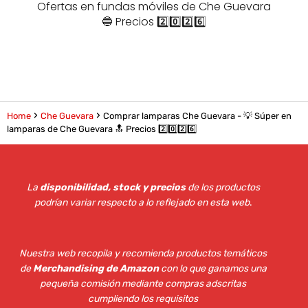
Ofertas en fundas móviles de Che Guevara
🔵 Precios 2️⃣0️⃣2️⃣6️⃣
Home
Che Guevara
Comprar lamparas Che Guevara - 💡 Súper en
lamparas de Che Guevara 🔝 Precios 2️⃣0️⃣2️⃣6️⃣
La
disponibilidad, stock y precios
de los productos
podrían variar respecto a lo reflejado en esta web
.
Nuestra web recopila y recomienda productos temáticos
de
Merchandising de Amazon
con lo que ganamos una
pequeña comisión mediante compras adscritas
cumpliendo los requisitos