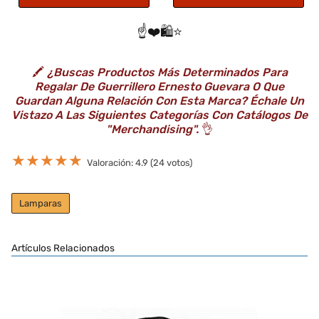
☝️❤️🛍️⭐️
🖍️
¿Buscas Productos Más Determinados Para
Regalar De Guerrillero Ernesto Guevara O Que
Guardan Alguna Relación Con Esta Marca? Échale Un
Vistazo A Las Siguientes Categorías Con Catálogos De
"Merchandising".
👌
★
★
★
★
★
Valoración: 4.9 (24 votos)
Lamparas
Artículos Relacionados