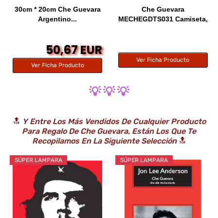
30cm * 20cm Che Guevara
Che Guevara
Argentino...
MECHEGDTS031 Camiseta,
Azul...
50,67 EUR
Ver Ficha Producto
Ver Ficha Producto
💡 💡 💡
🔝
Y Entre Los Más Vendidos De Cualquier Producto
Para Regalo De Che Guevara, Están Los Que Te
Recopilamos En La Siguiente Selección
🔝
SÚPER LAMPARA
SÚPER LAMPARA