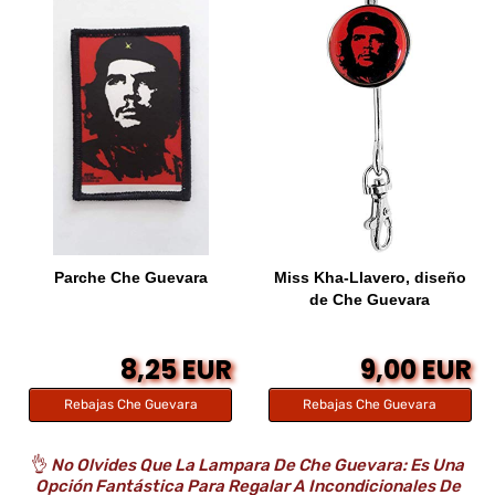
Parche Che Guevara
Miss Kha-Llavero, diseño
de Che Guevara
8,25 EUR
9,00 EUR
Rebajas Che Guevara
Rebajas Che Guevara
👌
No Olvides Que La Lampara De Che Guevara: Es Una
Opción Fantástica Para Regalar A Incondicionales De