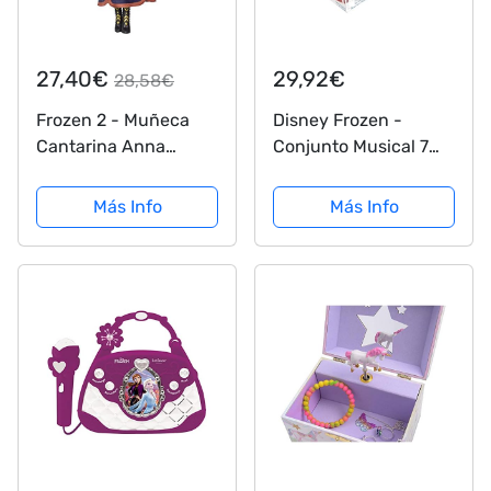
27,40€
29,92€
28,58€
Frozen 2 - Muñeca
Disney Frozen -
Cantarina Anna
Conjunto Musical 7
(Hasbro E6853TG0)
Instrumentos en 1,
Juguete Infantil a
Más Info
Más Info
Partir de 3 años
(Lexibook K360FZ)