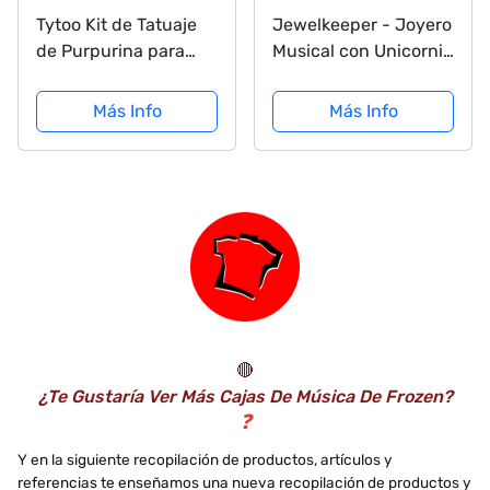
Tytoo Kit de Tatuaje
Jewelkeeper - Joyero
de Purpurina para
Musical con Unicornio
Chicas con 15
y Arco Iris, Equipado
Plantillas, Uso Seguro,
de un Cajón Extraíble
Más Info
Más Info
duración de 8-18 días
- Melodía The Unicorn
🔴
¿Te Gustaría Ver Más Cajas De Música De Frozen?
❓
Y en la siguiente recopilación de productos, artículos y
referencias te enseñamos una nueva recopilación de productos y