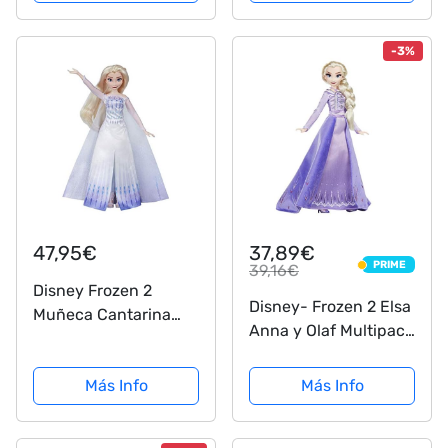
Extraíble - Over the
Rainbow
-3%
47,95€
37,89€
PRIME
39,16€
PRIME
Disney Frozen 2
Disney- Frozen 2 Elsa
Muñeca Cantarina
Anna y Olaf Multipack
Elsa, Color a (Hasbro
(Hasbro E8749EP5) ,
E8880TG0)
color/modelo surtido,
Más Info
Más Info
Exclusivo en Amazon