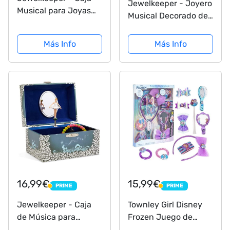
Jewelkeeper - Joyero
Musical para Joyas
Musical Decorado de
para Niñas, con
Unicornios y Castillo,
Unicornio Algodón
con 3 Cajones
Más Info
Más Info
Azucarado - Melodía
Extraíbles - Melodía
Over the Rainbow
de la Danza del Hada
de Azúcar
16,99€
15,99€
PRIME
PRIME
PRIME
PRIME
Jewelkeeper - Caja
Townley Girl Disney
de Música para
Frozen Juego de
Joyas, con Hada
Cajas de Accesorios