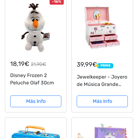
-16%
18,19€
39,99€
21,90€
PRIME
PRIME
Disney Frozen 2
Jewelkeeper - Joyero
Peluche Olaf 30cm
de Música Grande
para Niñas, Decorado
de Flores y Pájaros,
Más Info
Más Info
con 4 Cajones
Extraíbles - Melodía
del Vals de las Flores