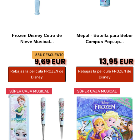
Frozen Disney Cetro de
Mepal - Botella para Beber
Nieve Musical...
Campus Pop-up...
- 58% DESCUENTO
9,69 EUR
13,95 EUR
Rebajas la película FROZEN de
Rebajas la película FROZEN de
Disney
Disney
SÚPER CAJA MUSICAL
SÚPER CAJA MUSICAL