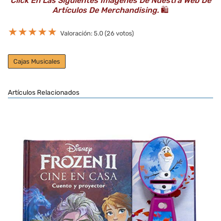
Click En Las Siguientes Imágenes De Nuestra Web De
Artículos De Merchandising.
🛍️
★
★
★
★
★
Valoración: 5.0 (26 votos)
Cajas Musicales
Artículos Relacionados