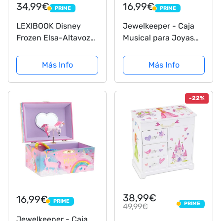
34,99€
16,99€
PRIME
PRIME
PRIME
PRIME
LEXIBOOK Disney
Jewelkeeper - Caja
Frozen Elsa-Altavoz
Musical para Joyas
Musical con
para Niñas, con
micrófono, Cambiador
Unicornio Arco Iris y
Más Info
Más Info
de Voz, Canciones de
Estrellas de
demostración,
Lentejuelas - Melodía
Enchufe MP3, Color
The Unicorn
-22%
Morado y Azul
38,99€
16,99€
PRIME
PRIME
PRIME
49,99€
PRIME
Jewelkeeper - Caja