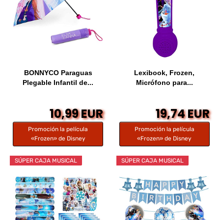
BONNYCO Paraguas
Lexibook, Frozen,
Plegable Infantil de...
Micrófono para...
10,99 EUR
19,74 EUR
Promoción la película
Promoción la película
«Frozen» de Disney
«Frozen» de Disney
SÚPER CAJA MUSICAL
SÚPER CAJA MUSICAL