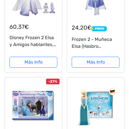
60,37€
24,20€
PRIME
PRIME
Disney Frozen 2 Elsa
Frozen 2 - Muñeca
y Amigos hablantes,
Elsa (Hasbro
muñeca Elsa con más
E6709ES0) ,
de 20 Sonidos y
color/modelo surtido
Más Info
Más Info
Frases, Accesorios de
muñeca de Moda,
Juguete para niños
-27%
de 3 años en
adelante,...