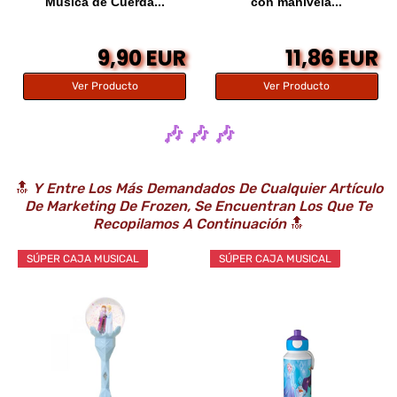
Musica de Cuerda...
con manivela...
9,90 EUR
11,86 EUR
Ver Producto
Ver Producto
🎶 🎶 🎶
🔝
Y Entre Los Más Demandados De Cualquier Artículo
De Marketing De Frozen, Se Encuentran Los Que Te
Recopilamos A Continuación
🔝
SÚPER CAJA MUSICAL
SÚPER CAJA MUSICAL