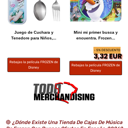
Juego de Cuchara y
Mini mi primer busca y
Tenedore para Niños,...
encuentra. Frozen...
- 5% DESCUENTO
3,32 EUR
Rebajas la película FROZEN de
Rebajas la película FROZEN de
Disney
Disney
🔴
¿Dónde Existe Una Tienda De Cajas De Música