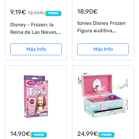
18,90€
9,19€
12,65€
PRIME
PRIME
tonies Disney Frozen
Disney - Frozen: la
Figura auditiva,
Reina de Las Nieves,
Multicolor (10000141)
Puzzle de 100 Piezas
XXL (Ravensburger
Más Info
Más Info
10516 8)
14,90€
24,99€
PRIME
PRIME
PRIME
PRIME