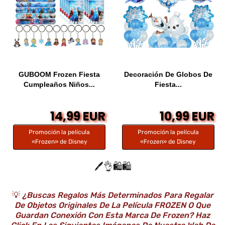
GUBOOM Frozen Fiesta
Decoración De Globos De
Cumpleaños Niños...
Fiesta...
14,99 EUR
10,99 EUR
Promoción la película
Promoción la película
«Frozen» de Disney
«Frozen» de Disney
🖊️👌🛍️🛍️
💡
¿Buscas Regalos Más Determinados Para Regalar
De Objetos Originales De La Película FROZEN O Que
Guardan Conexión Con Esta Marca De Frozen? Haz