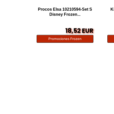
Procos Elsa 10210594-Set S
Ki
Disney Frozen...
18,52 EUR
Promociones Frozen