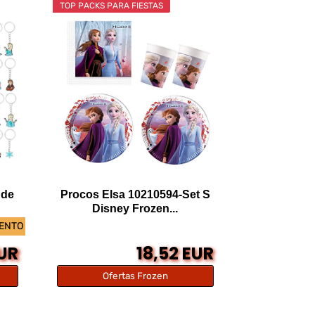
TOP PACKS PARA FIESTAS
 de
Procos Elsa 10210594-Set S
Disney Frozen...
UENTO
EUR
18,52 EUR
Ofertas Frozen