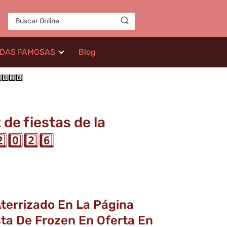
IDAS FAMOSAS
Blog
️⃣2️⃣6️⃣
 de fiestas de la
0️⃣2️⃣6️⃣
Aterrizado En La Página
ta De Frozen En Oferta En