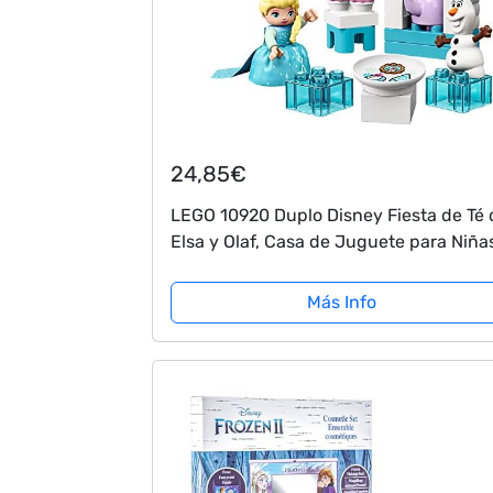
24,85€
LEGO 10920 Duplo Disney Fiesta de Té 
Elsa y Olaf, Casa de Juguete para Niña
Niños de 2 Años o Más, Set de
Construcción con Mini Muñeca
Más Info