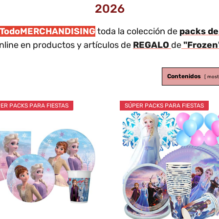
2026
TodoMERCHANDISING
toda la colección de
packs de
nline en productos y artículos de
REGALO
de
"Frozen
Contenidos
most
ER PACKS PARA FIESTAS
SÚPER PACKS PARA FIESTAS