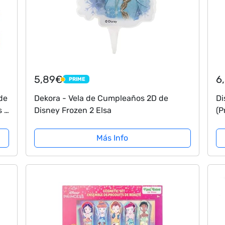
5,89€
6
PRIME
PRIME
de
Dekora - Vela de Cumpleaños 2D de
Di
s y
Disney Frozen 2 Elsa
(P
Más Info