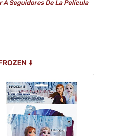
r A Seguidores De La Película
FROZEN ⬇️