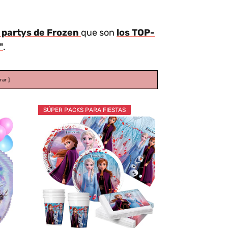
 partys de Frozen
que son
los TOP-
"
.
rar
SÚPER PACKS PARA FIESTAS