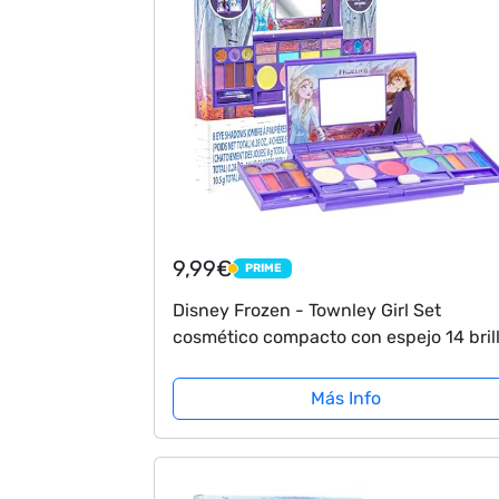
9,99€
PRIME
PRIME
Disney Frozen - Townley Girl Set
cosmético compacto con espejo 14 bril
de labios, 4 brillos corporales, 6 pincele
colorido, plegable, lavable,...
Más Info