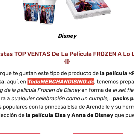
Disney
estas TOP VENTAS De La Película FROZEN A Lo 
🔴
rque te gustan este tipo de producto de
la película 
ta
, aquí, en
TodoMERCHANDISING.de
, tenemos prepa
 de la película Frocen de Disney
en forma de
el set fi
ara a
cualquier celebración como un cumple,…
packs p
populares con la princesa Elsa de Arendelle y su her
olección de
la película Elsa y Anna de Disney
que pue