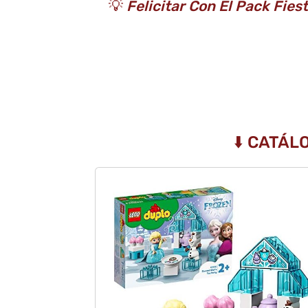
💡
Felicitar Con El Pack Fies
⬇️ CATÁL