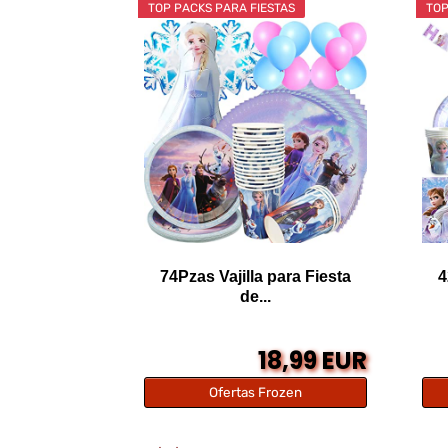
TOP PACKS PARA FIESTAS
TOP
74Pzas Vajilla para Fiesta
4
de...
18,99 EUR
Ofertas Frozen