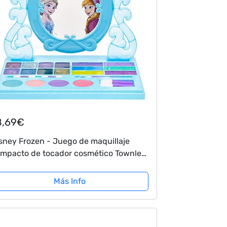
8,69€
sney Frozen - Juego de maquillaje
mpacto de tocador cosmético Townley
rl con espejo y música incorporada,
cluye brillo de labios, brillo y pinceles...
Más Info