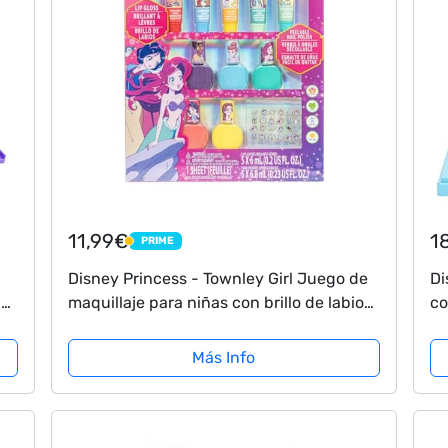
11,99€
1
PRIME
PRIME
Disney Princess - Townley Girl Juego de
Di
los
maquillaje para niñas con brillo de labios,
co
s,
esmalte de uñas, pegatinas para uñas, 11
Gi
piezas, perfecto para fiestas,...
in
Más Info