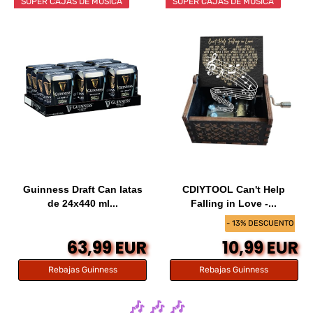
SÚPER CAJAS DE MÚSICA
SÚPER CAJAS DE MÚSICA
Guinness Draft Can latas
CDIYTOOL Can't Help
de 24x440 ml...
Falling in Love -...
- 13% DESCUENTO
63,99 EUR
10,99 EUR
Rebajas Guinness
Rebajas Guinness
🎶 🎶 🎶