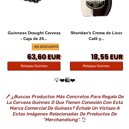
Guinness Draught Cerveza
Sheridan's Crema de Licor
- Caja de 24...
Café y...
- 8% DESCUENTO
63,60 EUR
18,55 EUR
Rebajas Guinnes
Rebajas Guinnes
💡❤️🛍️❤️
🖊️
¿Buscas Productos Más Concretos Para Regalo De
La Cerveza Guinnes O Que Tienen Conexión Con Esta
Marca Comercial De Guiness? Échale Un Vistazo A
Estas Imágenes Relacionadas De Productos De
"Merchandising".
👌