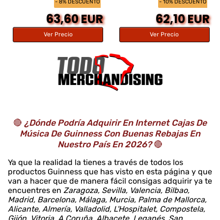
- 8% DESCUENTO
- 10% DESCUENTO
63,60 EUR
62,10 EUR
Ver Precio
Ver Precio
🔴
¿Dónde Podría Adquirir En Internet Cajas De
Música De Guinness Con Buenas Rebajas En
Nuestro País En 2026?
🔴
Ya que la realidad la tienes a través de todos los
productos Guinness que has visto en esta página y que
van a hacer que de manera fácil consigas adquirir ya te
encuentres en
Zaragoza, Sevilla, Valencia, Bilbao,
Madrid, Barcelona, Málaga, Murcia, Palma de Mallorca,
Alicante, Almería, Valladolid, L'Hospitalet, Compostela,
Gijón, Vitoria, A Coruña, Albacete, Leganés, San