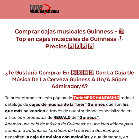
Comprar cajas musicales Guinness - 🛍️
Top en cajas musicales de Guinness 🔝
Precios 2️⃣0️⃣2️⃣6️⃣
¿Te Gustaría Comprar En 2️⃣0️⃣2️⃣6️⃣ Con La Caja De
Música De La Cerveza Guiness A Un/a Súper
Admirador/a?
Te presentamos en esta página de
TodoMERCHANDISING
todo el
catálogo de
cajas de música de la "bier" Guinnes
que son
los
que más se venden
a través de nuestra tienda especializada en
artículos y productos de
REGALO
de
"Guiness"
.
Además
una caja de música de Guinness: es una idea idónea para
comprar a auténticos fanáticos de la cerveza Guinnes
que
necesiten
la caja de música con melodías
y que demande,
en