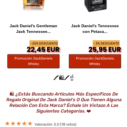
Jack Daniel's Gentleman
Jack Daniel's Tennessee
Jack Tennessee...
con Petaca...
- 23% DESCUENTO
- 3% DESCUENTO
22,45 EUR
25,95 EUR
Promoción JackDaniels
Promoción JackDaniels
Whisky
Whisky
🖍️🛍️🖍️☝️
🛍️
¿Estás Buscando Artículos Más Específicos De
Regalo Original De Jack Daniel's O Que Tienen Alguna
Relación Con Esta Marca? Échale Un Vistazo A Las
Siguientes Categorías.
❤️
★
★
★
★
★
Valoración: 5.0 (18 votos)