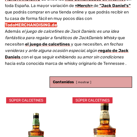
toda España. La mayor variación de
«Merch»
de
"Jack Daniel's"
que podrás comprar en una tienda online y que podrás recibir en
tu casa de forma fácil en muy pocos días con
TodoMERCHANDISING.de
.
Además
el juego de calcetines de Jack Daniels: es una idea
fantástica para regalar a fanáticos de JackDaniels Whisky
que
necesiten
el juego de calcetines
y que necesiten,
en fechas
venideras y ante alguna ocasión especial
, algún
regalo de Jack
Daniels
con el que seguir exhibiendo
su amor sin condiciones
hacia esta conocida marca de whisky originario de Tennessee .
Contenidos
mostrar
SÚPER CALCETINES
SÚPER CALCETINES