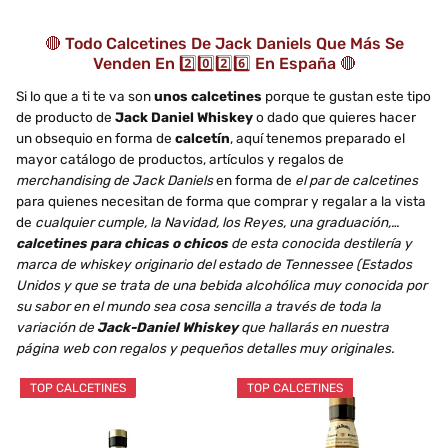
🔴 Todo Calcetines De Jack Daniels Que Más Se
Venden En 2️⃣0️⃣2️⃣6️⃣ En España 🔴
Si lo que a ti te va son
unos calcetines
porque te gustan este tipo
de producto de
Jack Daniel Whiskey
o dado que quieres hacer
un obsequio en forma de
calcetín
, aquí tenemos preparado el
mayor catálogo de productos, artículos y regalos de
merchandising de Jack Daniels
en forma de
el par de calcetines
para quienes necesitan de forma que comprar y regalar a la vista
de
cualquier cumple, la Navidad, los Reyes, una graduación,…
calcetines para chicas o chicos
de esta conocida destilería y
marca de whiskey originario del estado de Tennessee (Estados
Unidos y que se trata de una bebida alcohólica muy conocida por
su sabor en el mundo sea cosa sencilla a través de toda la
variación de
Jack-Daniel Whiskey
que hallarás en nuestra
página web con regalos y pequeños detalles muy originales.
TOP CALCETINES
TOP CALCETINES