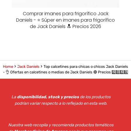
Comprar imanes para frigorífico Jack
Daniels - ⭐️ Súper en imanes para frigorífico
de Jack Daniels 🔝 Precios 2026
Home
Jack Daniels
Top calcetines para chicas o chicos Jack Daniels
- 👌 Ofertas en calcetines o medias de Jack Daniels 🔴 Precios 2️⃣0️⃣2️⃣6️⃣
La
disponibilidad, stock y precios
de los productos
podrían variar respecto a lo reflejado en esta web
.
Nuestra web recopila y recomienda productos temáticos