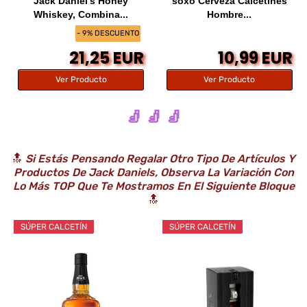
Jack Daniel's Honey
soxo Cerveza Calcetines
Whiskey, Combina...
Hombre...
- 9% DESCUENTO
21,25 EUR
10,99 EUR
Ver Producto
Ver Producto
🧦 🧦 🧦
🔝
Si Estás Pensando Regalar Otro Tipo De Artículos Y
Productos De Jack Daniels, Observa La Variación Con
Lo Más TOP Que Te Mostramos En El Siguiente Bloque
🔝
SÚPER CALCETÍN
SÚPER CALCETÍN