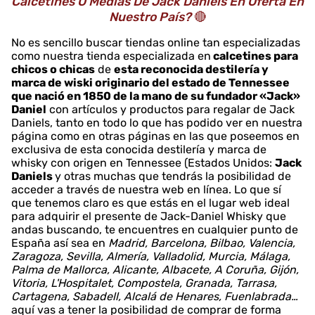
Calcetines O Medias De Jack Daniels En Oferta En
Nuestro País?
🔴
No es sencillo buscar tiendas online tan especializadas
como nuestra tienda especializada en
calcetines para
chicos o chicas
de
esta reconocida destilería y
marca de wiski originario del estado de Tennessee
que nació en 1850 de la mano de su fundador «Jack»
Daniel
con artículos y productos para regalar de Jack
Daniels, tanto en todo lo que has podido ver en nuestra
página como en otras páginas en las que poseemos en
exclusiva de esta conocida destilería y marca de
whisky con origen en Tennessee (Estados Unidos:
Jack
Daniels
y otras muchas que tendrás la posibilidad de
acceder a través de nuestra web en línea. Lo que sí
que tenemos claro es que estás en el lugar web ideal
para adquirir el presente de Jack-Daniel Whisky que
andas buscando, te encuentres en cualquier punto de
España así sea en
Madrid, Barcelona, Bilbao, Valencia,
Zaragoza, Sevilla, Almería, Valladolid, Murcia, Málaga,
Palma de Mallorca, Alicante, Albacete, A Coruña, Gijón,
Vitoria, L'Hospitalet, Compostela, Granada, Tarrasa,
Cartagena, Sabadell, Alcalá de Henares, Fuenlabrada…
aquí vas a tener la posibilidad de comprar de forma