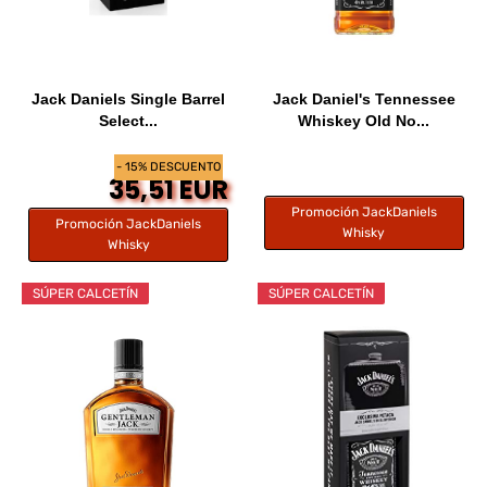
Jack Daniels Single Barrel
Jack Daniel's Tennessee
Select...
Whiskey Old No...
- 15% DESCUENTO
35,51 EUR
Promoción JackDaniels
Promoción JackDaniels
Whisky
Whisky
SÚPER CALCETÍN
SÚPER CALCETÍN