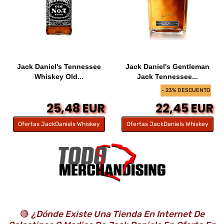
Jack Daniel's Tennessee
Jack Daniel's Gentleman
Whiskey Old...
Jack Tennessee...
- 23% DESCUENTO
25,48 EUR
22,45 EUR
Ofertas JackDaniels Whiskey
Ofertas JackDaniels Whiskey
🔴
¿Dónde Existe Una Tienda En Internet De