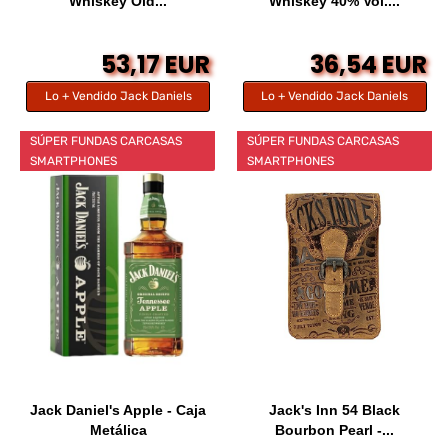
Whiskey Old...
Whiskey 40% Vol....
53,17 EUR
36,54 EUR
Lo + Vendido Jack Daniels
Lo + Vendido Jack Daniels
SÚPER FUNDAS CARCASAS
SÚPER FUNDAS CARCASAS
SMARTPHONES
SMARTPHONES
Jack Daniel's Apple - Caja
Jack's Inn 54 Black
Metálica
Bourbon Pearl -...