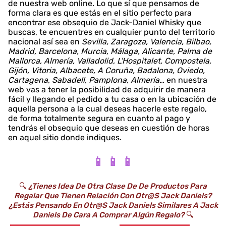
de nuestra web online. Lo que sí que pensamos de
forma clara es que estás en el sitio perfecto para
encontrar ese obsequio de Jack-Daniel Whisky que
buscas, te encuentres en cualquier punto del territorio
nacional así sea en
Sevilla, Zaragoza, Valencia, Bilbao,
Madrid, Barcelona, Murcia, Málaga, Alicante, Palma de
Mallorca, Almería, Valladolid, L'Hospitalet, Compostela,
Gijón, Vitoria, Albacete, A Coruña, Badalona, Oviedo,
Cartagena, Sabadell, Pamplona, Almería…
en nuestra
web vas a tener la posibilidad de adquirir de manera
fácil y llegando el pedido a tu casa o en la ubicación de
aquella persona a la cual deseas hacerle este regalo,
de forma totalmente segura en cuanto al pago y
tendrás el obsequio que deseas en cuestión de horas
en aquel sitio donde indiques.
📱 📱 📱
🔍
¿Tienes Idea De Otra Clase De De Productos Para
Regalar Que Tienen Relación Con Otr@s Jack Daniels?
¿Estás Pensando En Otr@s Jack Daniels Similares A Jack
Daniels De Cara A Comprar Algún Regalo?
🔍