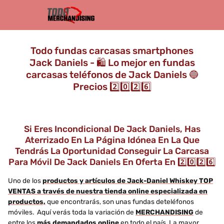
Todo fundas carcasas smartphones
Jack Daniels - 🛍️ Lo mejor en fundas
carcasas teléfonos de Jack Daniels 🔵
Precios 2️⃣0️⃣2️⃣6️⃣
Si Eres Incondicional De Jack Daniels, Has
Aterrizado En La Página Idónea En La Que
Tendrás La Oportunidad Conseguir La Carcasa
Para Móvil De Jack Daniels En Oferta En 2️⃣0️⃣2️⃣6️⃣
Uno de los
productos y artículos de Jack-Daniel Whiskey TOP
VENTAS a través de nuestra tienda online especializada en
productos,
que encontrarás, son unas fundas deteléfonos
móviles. Aquí verás toda la variación de
MERCHANDISING
de
entre los
más demandados online
en todo el país. La mayor