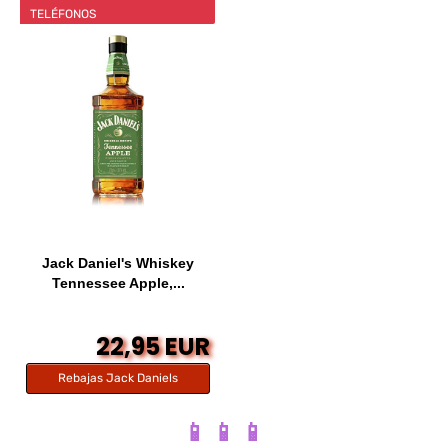
TELÉFONOS
Jack Daniel's Whiskey
Tennessee Apple,...
22,95 EUR
Rebajas Jack Daniels
📱 📱 📱