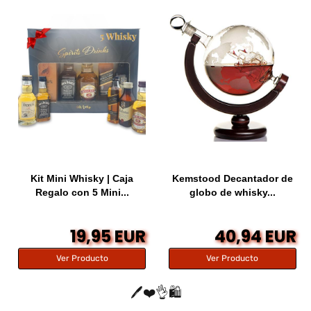
Kit Mini Whisky | Caja
Kemstood Decantador de
Regalo con 5 Mini...
globo de whisky...
19,95 EUR
40,94 EUR
Ver Producto
Ver Producto
🖊️❤️👌🛍️