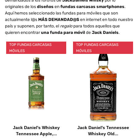
demandados a los forofos de
JackDaniels Whisky
por lo
originales de los
diseños
en
fundas carcasas smartphones
.
Aquí hemos seleccionado las fundas para móviles que son
actualmente l@s
MÁS DEMANDAD@S
en internet en todo nuestro
país y suponen, por tanto, el
regalo
para todos aquellos que
quieren encontrar
una funda para móvil
de
Jack Daniels
.
TOP FUNDAS CARCASAS
TOP FUNDAS CARCASAS
MÓVILES
MÓVILES
Jack Daniel's Whiskey
Jack Daniel's Tennessee
Tennessee Apple,...
Whiskey Old...