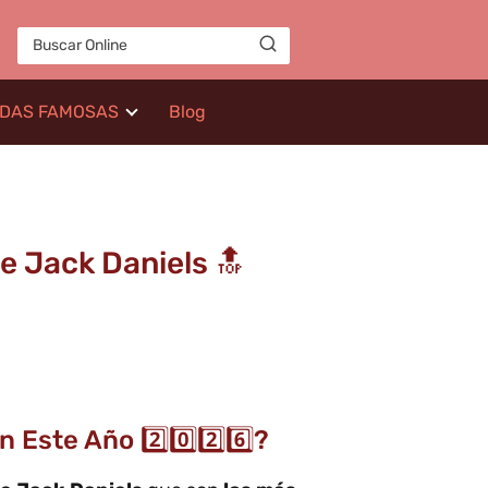
IDAS FAMOSAS
Blog
de Jack Daniels 🔝
Este Año 2️⃣0️⃣2️⃣6️⃣?