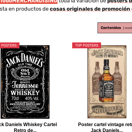
TodoMERCHANDISING
toda la variación de
posters 
ista en productos de
cosas originales de promoción
Contenidos
most
 POSTERS
TOP POSTERS
ck Daniels Whiskey Cartel
Poster cartel vintage ret
Retro de...
Jack Daniels...