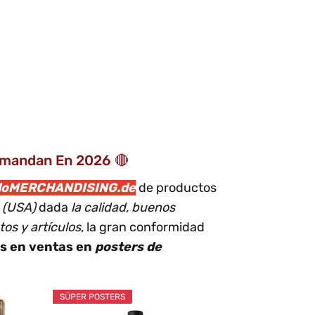
emandan En 2026 🔴
doMERCHANDISING.de
de productos
e (USA)
dada
la calidad, buenos
os y artículos
, la gran conformidad
s en ventas en
posters de
SÚPER POSTERS