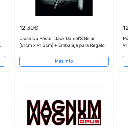
12,30€
1
Close Up Póster Jack Daniel'S Billar
Pó
(61cm x 91,5cm) + Embalaje para Regalo
91
co
Más Info