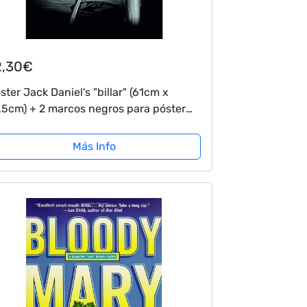
2,30€
ster Jack Daniel's "billar" (61cm x
,5cm) + 2 marcos negros para póster
n suspención
Más Info