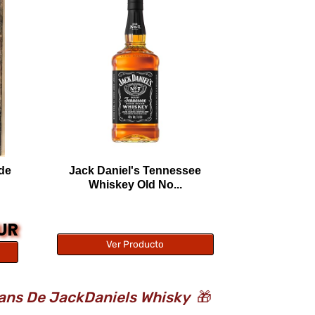
de
Jack Daniel's Tennessee
Whiskey Old No...
EUR
Ver Producto
 Fans De JackDaniels Whisky
🎁