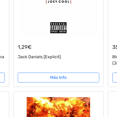
1,29€
3
ara
Jack Daniels [Explicit]
Bl
(J
Más Info