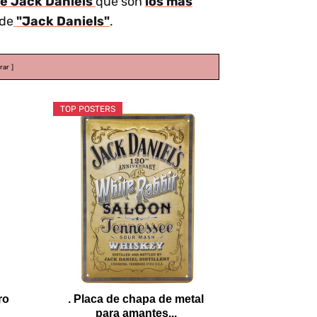
de Jack Daniels
que son
los más
de
"Jack Daniels"
.
rar
TOP POSTERS
ro
. Placa de chapa de metal
para amantes...