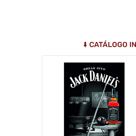
⬇️ CATÁLOGO I