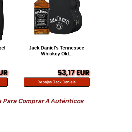
bel
Jack Daniel's Tennessee
Whiskey Old...
EUR
53,17 EUR
Rebajas Jack Daniels
a Para Comprar A Auténticos