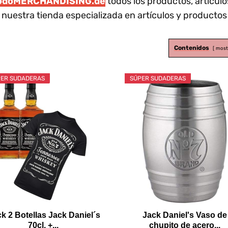
odoMERCHANDISING.de
todos los productos, artículo
nuestra tienda especializada en artículos y producto
Contenidos
most
ER SUDADERAS
SÚPER SUDADERAS
k 2 Botellas Jack Daniel´s
Jack Daniel's Vaso de
70cl. +...
chupito de acero...