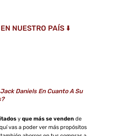
EN NUESTRO PAÍS ⬇️
Jack Daniels En Cuanto A Su
s?
itados
y
que más se venden
de
quí vas a poder ver más propósitos
también ahorres en tus compras a