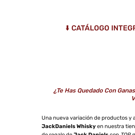
⬇️ CATÁLOGO INTEG
¿Te Has Quedado Con Ganas 
V
Una nueva variación de productos y 
JackDaniels Whisky
en nuestra tien
de regalo de
Jack Daniels
con
TOP p