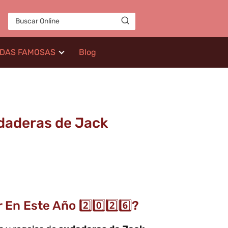
IDAS FAMOSAS
Blog
udaderas de Jack
n Este Año 2️⃣0️⃣2️⃣6️⃣?