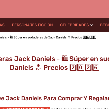
LAS
PERSONAJES FICCIÓN
CELEBRIDADES
BEB
ls - 🛍️ Súper en sudaderas de Jack Daniels 🔝 Precios 2️⃣0️⃣2️⃣6️⃣
as Jack Daniels - 🛍️ Súper en s
Daniels 🔝 Precios 2️⃣0️⃣2️⃣6️⃣
 Jack Daniels Para Comprar Y Regalar E