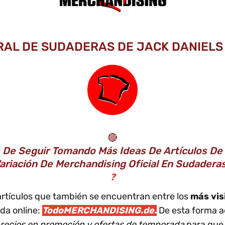
RAL DE SUDADERAS DE JACK DANIELS 
🔴
De Seguir Tomando Más Ideas De Artículos De 
ariación De Merchandising Oficial En Sudadera
❓
artículos que también se encuentran entre los
más vis
da online:
TodoMERCHANDISING.de.
De esta forma a
recios en promoción y ofertas de temporada
para que 