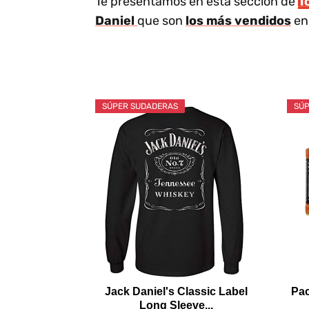
Te presentamos en esta sección de
T
Daniel
que son
los más vendidos
en 
SÚPER SUDADERAS
SÚP
Jack Daniel's Classic Label
Pac
Long Sleeve...