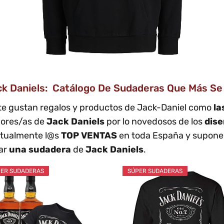
k Daniels: Catálogo De Sudaderas Que Más Se
te gustan regalos y productos de Jack-Daniel como
la
dores/as de
Jack Daniels
por lo novedosos de los
dis
actualmente l@s
TOP VENTAS
en toda España y suponen
rar
una sudadera
de
Jack Daniels
.
ER SUDADERAS
SÚPER SUDADERAS