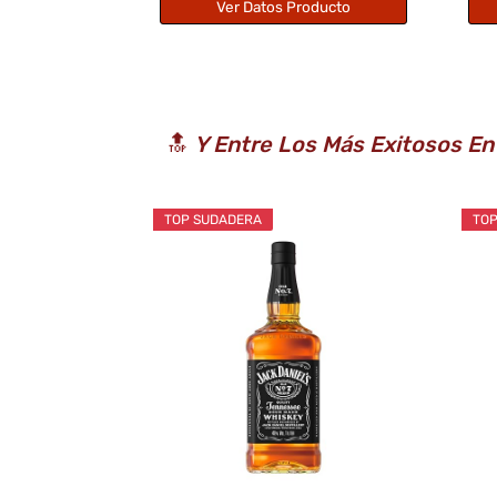
Ver Datos Producto
🔝
Y Entre Los Más Exitosos En
TOP SUDADERA
TOP