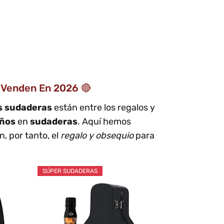
 Venden En 2026 🔴
s sudaderas
están entre los regalos y
eños
en
sudaderas
. Aquí hemos
, por tanto, el
regalo y obsequio
para
SÚPER SUDADERAS