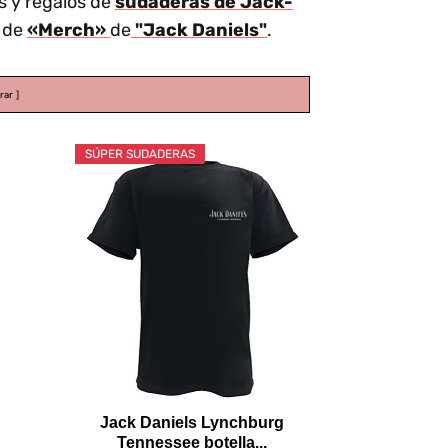
s y regalos de
sudaderas de Jack-
s de
«Merch»
de
"Jack Daniels"
.
rar
SÚPER SUDADERAS
Jack Daniels Lynchburg
Tennessee botella...