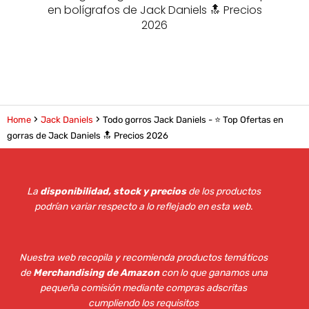
en bolígrafos de Jack Daniels 🔝 Precios
2026
Home
Jack Daniels
Todo gorros Jack Daniels - ⭐️ Top Ofertas en
gorras de Jack Daniels 🔝 Precios 2026
La
disponibilidad, stock y precios
de los productos
podrían variar respecto a lo reflejado en esta web
.
Nuestra web recopila y recomienda productos temáticos
de
Merchandising de Amazon
con lo que ganamos una
pequeña comisión mediante compras adscritas
cumpliendo los requisitos