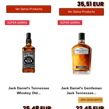
35,51 EUR
Ver Datos Producto
Ver Datos Producto
SÚPER GORRA
SÚPER GORRA
Jack Daniel's Tennessee
Jack Daniel's Gentleman
Whiskey Old...
Jack Tennessee...
- 23% DESCUENTO
25,48 EUR
22,45 EUR