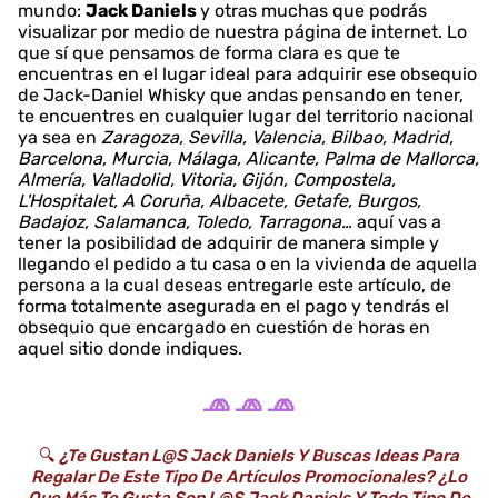
mundo:
Jack Daniels
y otras muchas que podrás
visualizar por medio de nuestra página de internet. Lo
que sí que pensamos de forma clara es que te
encuentras en el lugar ideal para adquirir ese obsequio
de Jack-Daniel Whisky que andas pensando en tener,
te encuentres en cualquier lugar del territorio nacional
ya sea en
Zaragoza, Sevilla, Valencia, Bilbao, Madrid,
Barcelona, Murcia, Málaga, Alicante, Palma de Mallorca,
Almería, Valladolid, Vitoria, Gijón, Compostela,
L'Hospitalet, A Coruña, Albacete, Getafe, Burgos,
Badajoz, Salamanca, Toledo, Tarragona…
aquí vas a
tener la posibilidad de adquirir de manera simple y
llegando el pedido a tu casa o en la vivienda de aquella
persona a la cual deseas entregarle este artículo, de
forma totalmente asegurada en el pago y tendrás el
obsequio que encargado en cuestión de horas en
aquel sitio donde indiques.
🧢 🧢 🧢
🔍
¿Te Gustan L@s Jack Daniels Y Buscas Ideas Para
Regalar De Este Tipo De Artículos Promocionales? ¿Lo