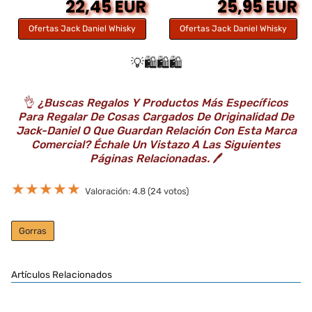
22,45 EUR
25,95 EUR
Ofertas Jack Daniel Whisky
Ofertas Jack Daniel Whisky
💡🛍️🛍️🛍️
👌
¿Buscas Regalos Y Productos Más Específicos
Para Regalar De Cosas Cargados De Originalidad De
Jack-Daniel O Que Guardan Relación Con Esta Marca
Comercial? Échale Un Vistazo A Las Siguientes
Páginas Relacionadas.
🖊️
★
★
★
★
★
Valoración: 4.8 (24 votos)
Gorras
Artículos Relacionados