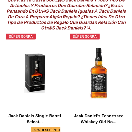
Que Más Te Gusta Son L@s Jack Daniels Y Todo Tipo De
Artículos Y Productos Que Guardan Relación? ¿Estás
Pensando En Otr@s Jack Daniels Iguales A Jack Daniels
De Cara A Preparar Algún Regalo? ¿Tienes Idea De Otro
Tipo De Productos De Regalo Que Guardan Relación Con
Otr@s Jack Daniels?
🔍
SÚPER GORRA
SÚPER GORRA
Jack Daniels Single Barrel
Jack Daniel's Tennessee
Select...
Whiskey Old No...
- 15% DESCUENTO