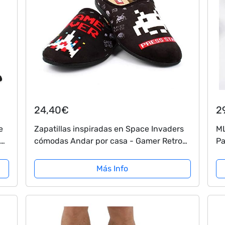
24,40€
2
e
Zapatillas inspiradas en Space Invaders
ML
ca
cómodas Andar por casa - Gamer Retro
Pa
(Numeric_44)
al
Pa
Más Info
Ho