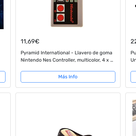
11,69€
2
Pyramid International - Llavero de goma
Pu
Nintendo Nes Controller, multicolor, 4 x 6
Un
x 1,3 cm (RK38706C)
4
Más Info