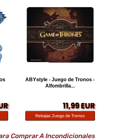
nos
ABYstyle - Juego de Tronos -
Alfombrilla...
EUR
11,99 EUR
Rebajas Juego de Tronos
Para Comprar A Incondicionales