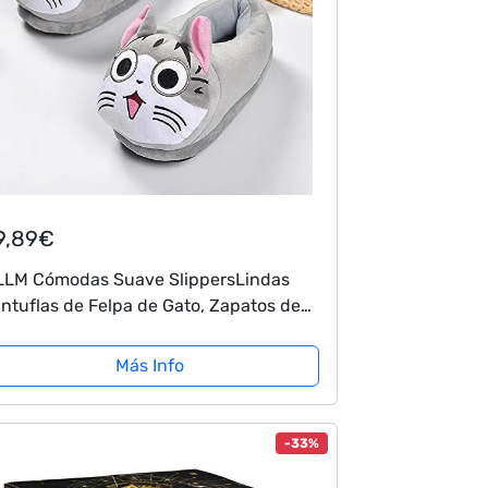
9,89€
LM Cómodas Suave SlippersLindas
ntuflas de Felpa de Gato, Zapatos de
godón de Invierno para Damas, par de
ntuflas Calientes-Grey_37Mujer
Más Info
mbres...
-33%