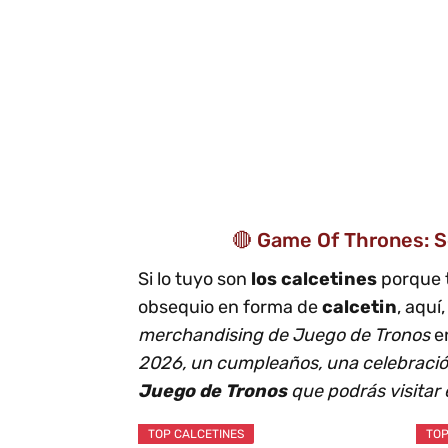
🔴 Game Of Thrones: S
Si lo tuyo son
los calcetines
porque 
obsequio en forma de
calcetin
, aquí
merchandising de Juego de Tronos
e
2026, un cumpleaños, una celebraci
Juego de Tronos
que podrás visitar
TOP CALCETINES
TOP