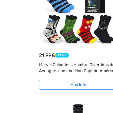
21,99€
PRIME
PRIME
Marvel Calcetines Hombre Divertidos d
Avengers con Iron Man Capitán Améri
Hulk y Black Panther Pack de 5
Más Info