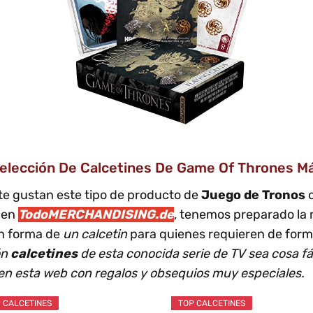
elección De Calcetines De Game Of Thrones Má
te gustan este tipo de producto de
Juego de Tronos
o
, en
TodoMERCHANDISING.de
, tenemos preparado la
n forma de
un calcetin
para quienes requieren de form
ón
calcetines
de esta conocida serie de TV sea cosa fá
 en esta web con regalos y obsequios muy especiales.
 CALCETINES
TOP CALCETINES