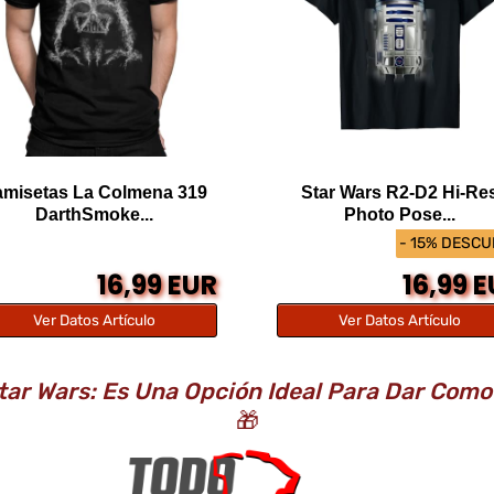
misetas La Colmena 319
Star Wars R2-D2 Hi-Re
DarthSmoke...
Photo Pose...
- 15% DESC
16,99 EUR
16,99 
Ver Datos Artículo
Ver Datos Artículo
ar Wars: Es Una Opción Ideal Para Dar Com
🎁