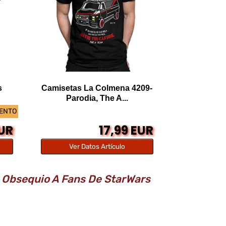
s
Camisetas La Colmena 4209-
Parodia, The A...
UENTO
EUR
17,99 EUR
Ver Datos Artículo
o Obsequio A Fans De StarWars