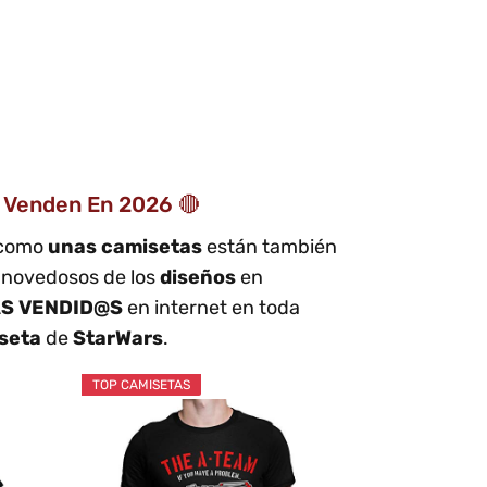
 Venden En 2026 🔴
s como
unas camisetas
están también
o novedosos de los
diseños
en
S VENDID@S
en internet en toda
iseta
de
StarWars
.
TOP CAMISETAS