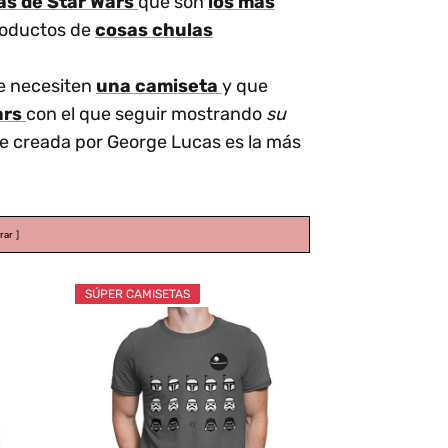
as de Star Wars
que son
los más
productos de
cosas chulas
e necesiten
una camiseta
y que
ars
con el que seguir mostrando
su
fue creada por George Lucas es la más
rar
SÚPER CAMISETAS