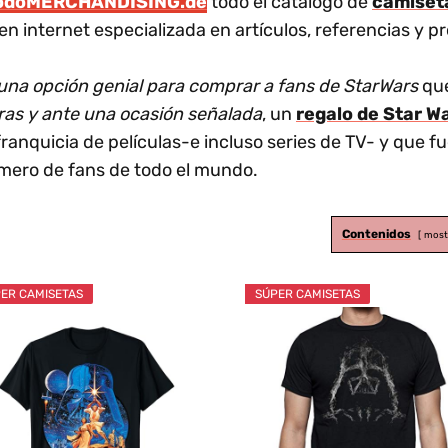
odoMERCHANDISING.de
todo el catálogo de
camiset
en internet especializada en artículos, referencias y 
 una opción genial para comprar a fans de StarWars
qu
ras y ante una ocasión señalada
, un
regalo de Star W
franquicia de películas-e incluso series de TV- y que 
mero de fans de todo el mundo.
Contenidos
most
ER CAMISETAS
SÚPER CAMISETAS