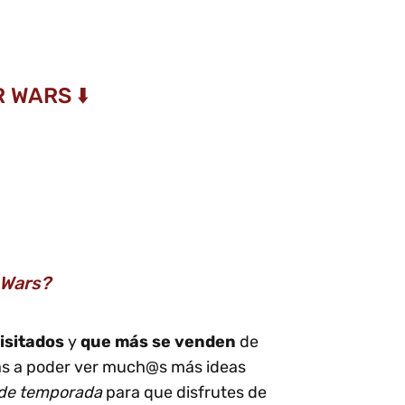
 WARS ⬇️
 Wars?
isitados
y
que más se venden
de
as a poder ver much@s más ideas
 de temporada
para que disfrutes de