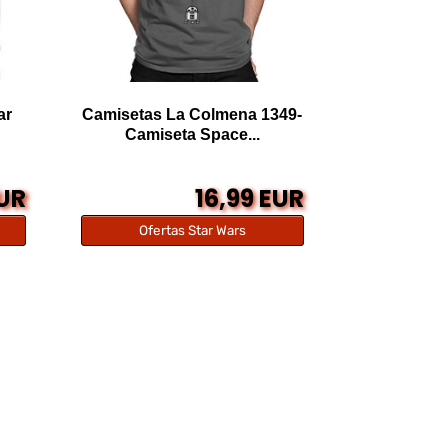
ar
Camisetas La Colmena 1349-
Camiseta Space...
EUR
16,99 EUR
Ofertas Star Wars