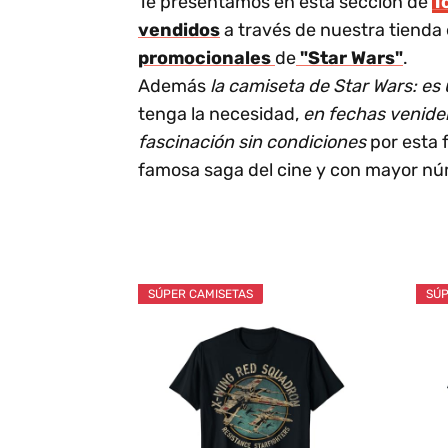
Te presentamos en esta sección de
T
vendidos
a través de nuestra tienda 
promocionales
de
"Star Wars"
.
Además
la camiseta de Star Wars: es
tenga la necesidad,
en fechas venide
fascinación sin condiciones
por esta 
famosa saga del cine y con mayor nú
SÚPER CAMISETAS
SÚP