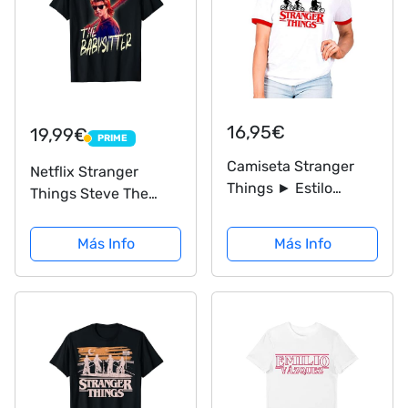
16,95€
19,99€
PRIME
PRIME
Camiseta Stranger
Netflix Stranger
Things ► Estilo
Things Steve The
Ringer Unisex Estilo
Babysitter Portrait
años 80" Manga Corta
Camiseta
Más Info
Más Info
para Mujer y Hombre
(S)