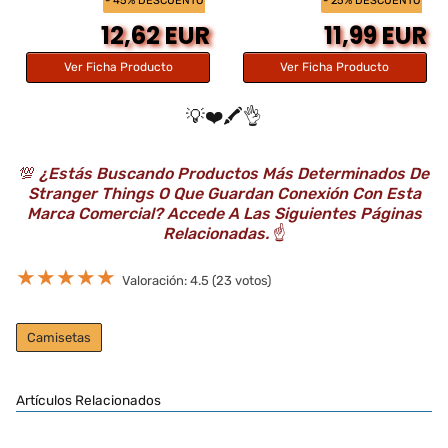
- 45% DESCUENTO
- 25% DESCUENTO
12,62 EUR
11,99 EUR
Ver Ficha Producto
Ver Ficha Producto
💡❤️🖍️👌
💯
¿Estás Buscando Productos Más Determinados De
Stranger Things O Que Guardan Conexión Con Esta
Marca Comercial? Accede A Las Siguientes Páginas
Relacionadas.
☝️
★
★
★
★
★
Valoración: 4.5 (23 votos)
Camisetas
Artículos Relacionados