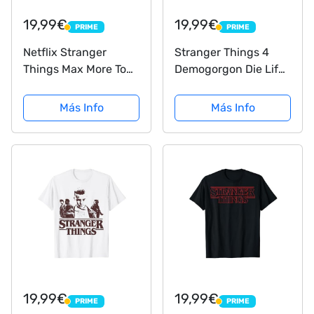
19,99€
19,99€
PRIME
PRIME
PRIME
PRIME
Netflix Stranger
Stranger Things 4
Things Max More To
Demogorgon Die Life
Life Than Stupid Boys
Roll Camiseta
Camiseta
Más Info
Más Info
19,99€
19,99€
PRIME
PRIME
PRIME
PRIME