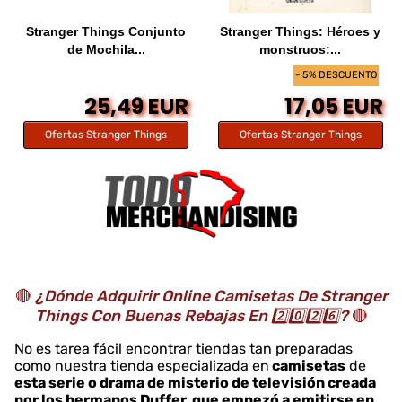
Stranger Things Conjunto
Stranger Things: Héroes y
de Mochila...
monstruos:...
- 5% DESCUENTO
25,49 EUR
17,05 EUR
Ofertas Stranger Things
Ofertas Stranger Things
🔴
¿Dónde Adquirir Online Camisetas De Stranger
Things Con Buenas Rebajas En 2️⃣0️⃣2️⃣6️⃣?
🔴
No es tarea fácil encontrar tiendas tan preparadas
como nuestra tienda especializada en
camisetas
de
esta serie o drama de misterio de televisión creada
por los hermanos Duffer, que empezó a emitirse en