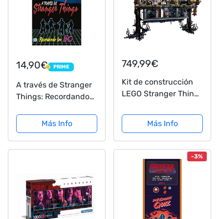
749,99€
14,90€
PRIME
PRIME
Kit de construcción
A través de Stranger
LEGO Stranger Things
Things: Recordando
(2287 Elementos):
Los 80 (Redbook)
Mundo del Revés
Más Info
Más Info
(75810)
-3%