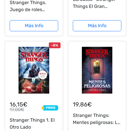
Stranger Things.
Things El Gran
Juego de roles
cuestionario Juego,
ocultos
Color, Multicolor.
Más Info
Más Info
(LARD0003), idioma
aleman
-5%
16,15€
19,86€
PRIME
17,00€
PRIME
Stranger Things:
Stranger Things 1. El
Mentes peligrosas: La
Otro Lado
primera novela oficial