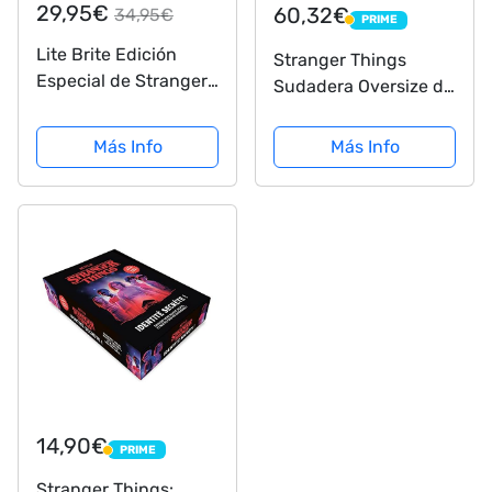
29,95€
60,32€
34,95€
PRIME
PRIME
Lite Brite Edición
Stranger Things
Especial de Stranger
Sudadera Oversize de
Things, lo Mejor de
Polar Hombre Mujer
Las 4 Temporadas,
Más Info
Más Info
con Iconos y Temas
de la Popular Serie de
Netflix, Incluye 12
Plantillas HD...
14,90€
PRIME
PRIME
Stranger Things: