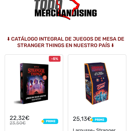
⬇️ CATÁLOGO INTEGRAL DE JUEGOS DE MESA DE
STRANGER THINGS EN NUESTRO PAÍS ⬇️
-5%
22,32€
25,13€
PRIME
PRIME
PRIME
23,50€
PRIME
Larousse- Stranger