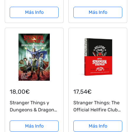
de Stranger Things
Más Info
Más Info
(Fantascy)
18,00€
17,54€
Stranger Things y
Stranger Things: The
Dungeons & Dragons:
Official Hellfire Club
1
Notebook: A Grid-
Paper Notebook for
Más Info
Más Info
Journaling, Drawing,