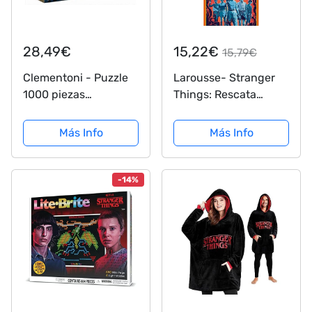
28,49€
15,22€
15,79€
Clementoni - Puzzle
Larousse- Stranger
1000 piezas
Things: Rescata
panorámico Stranger
Hawkins Juego, Color,
Things, Puzzle adulto
Multicolor.
Más Info
Más Info
series Netflix (39548)
(LARD0002)
-14%