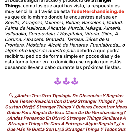
Si buscas algún artículo y producto de
Stranger
Things
, como los que aquí has visto, la respuesta es
muy sencilla: a través de esta
TodoMerchandising.de
ya que da lo mismo donde te encuentres así sea en
Sevilla, Zaragoza, Valencia, Bilbao, Barcelona, Madrid,
Palma de Mallorca, Alicante, Murcia, Málaga, Almería,
Valladolid, Compostela, L'Hospitalet, Vitoria, Gijón, A
Coruña, Albacete, Granada, Tarrasa, Jérez de la
Frontera, Móstoles, Alcalá de Henares, Fuenlabrada… o
algún otro lugar de nuestro país
debido a que podrá
recibir tu pedido de forma simple en pocos días y de
esta forma tener en tu domicilio ese regalo que estás
deseando llevar a cabo durante las próximas fiestas.
🕹️ 🕹️ 🕹️
🔍
¿Andas Tras Otra Tipología De Obsequios Y Regalos
Que Tienen Relación Con Otr@s Stranger Things? ¿Te
Gustan Otr@s Stranger Things Y Quieres Encontrar Ideas
Online Para Regalo De Esta Clase De De Merchandising?
¿Andas Pensando En Otr@s Stranger Things Similares A
Stranger Things De Cara A Entregar Algún Regalo? ¿Lo
Que Más Te Gusta Son L@s Stranger Things Y Todos Sus