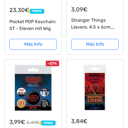
3,09€
23,30€
PRIME
PRIME
Stranger Things
Pocket POP Keychain:
Llavero, 4.5 x 6cm,
ST - Eleven mit Wig
Multicolor
Más Info
Más Info
-27%
3,84€
3,99€
5,49€
PRIME
PRIME