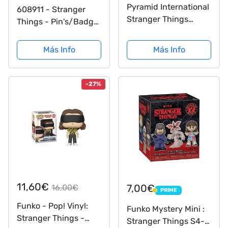
Pyramid International
608911 - Stranger
Stranger Things
Things - Pin's/Badge
(Hopper Lives) Rubber
- Upside Down
Keychain Llavero,
(PlayStation 4)
Más Info
Más Info
Multi, One Size Unisex
Adulto
-27%
11,60€
7,00€
16,00€
PRIME
PRIME
Funko - Pop! Vinyl:
Funko Mystery Mini :
Stranger Things -
Stranger Things S4- 1