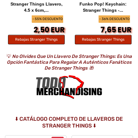
Stranger Things Llavero,
Funko Pop! Keychain:
4.5 x 6cm,...
Stranger Things -...
- 55% DESCUENTO
- 36% DESCUENTO
2,50 EUR
7,65 EUR
Rebajas Stranger Things
Rebajas Stranger Things
💡
No Olvides Que Un Llavero De Stranger Things: Es Una
Opción Fantástica Para Regalar A Auténticos Fanáticos
De Stranger Things
🎁
⬇️ CATÁLOGO COMPLETO DE LLAVEROS DE
STRANGER THINGS ⬇️