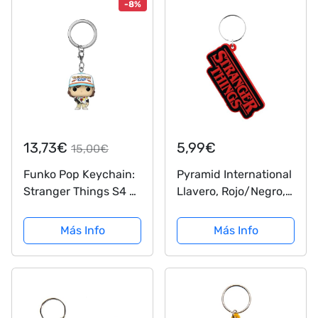
-8%
13,73€
5,99€
15,00€
Funko Pop Keychain:
Pyramid International
Stranger Things S4 -
Llavero, Rojo/Negro,
Dustin
6 cm
Más Info
Más Info