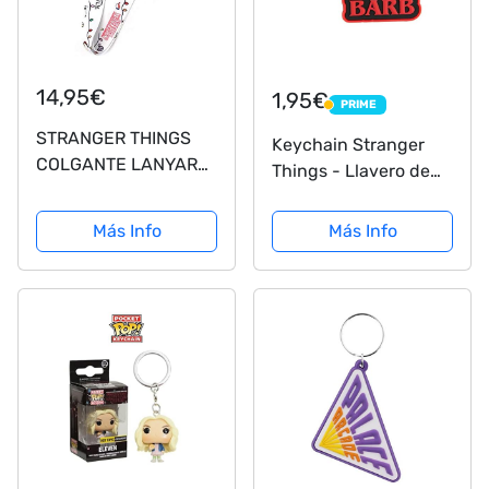
14,95€
1,95€
PRIME
PRIME
STRANGER THINGS
Keychain Stranger
COLGANTE LANYARD
Things - Llavero de
:Llavero para llaves,
Goma Team Barb
Tarjeta Pase, Teléfono
Más Info
Más Info
Móvil, USB etc.