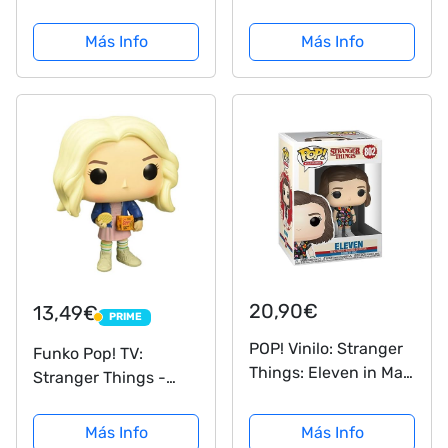
Battle Eleven Figura
of 12 to Collect -
De Vinil, Multicolor
Styles Vary
Más Info
Más Info
(39367)
20,90€
13,49€
PRIME
PRIME
POP! Vinilo: Stranger
Funko Pop! TV:
Things: Eleven in Mall
Stranger Things -
Outfit
Eleven Con Eggos
CHASE 10cm Figura
Más Info
Más Info