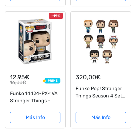
de acción
-19%
12,95€
320,00€
PRIME
16,00€
PRIME
Funko Pop! Stranger
Funko 14424-PX-1VA
Things Season 4 Set
Stranger Things -
of 8 - Eleven, Mike
Eleven in Hospital
Wheeler, Dustin
Gown Pop Vinyl
Más Info
Más Info
Henderson, Lucas
Sinclair, Will Byers,
Robin, Steve