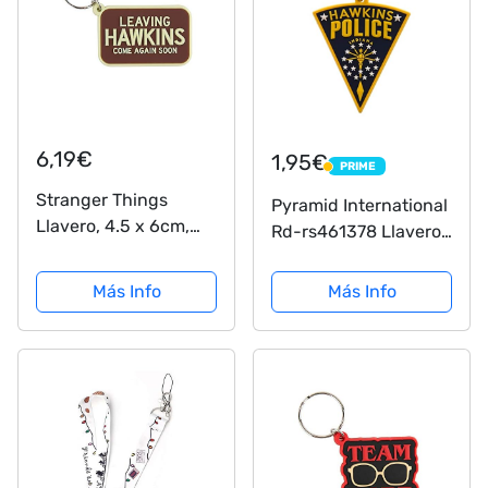
6,19€
1,95€
PRIME
PRIME
Stranger Things
Pyramid International
Llavero, 4.5 x 6cm,
Rd-rs461378 Llavero
Multicolor
Stranger Things
Hawkins Policía,
Más Info
Más Info
Goma, Rojo y negro, 6
cm