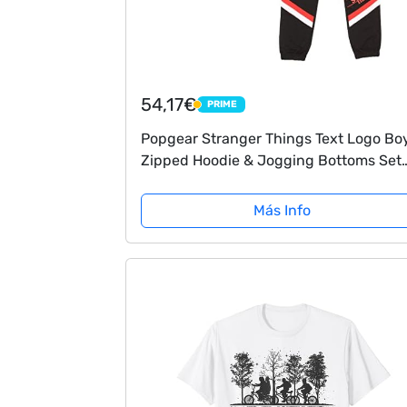
54,17€
PRIME
PRIME
Popgear Stranger Things Text Logo Bo
Zipped Hoodie & Jogging Bottoms Set
Red/Black Sudaderas con Capucha
Modernas, Rojo/Negro, 13-14 Años par
Más Info
Niños