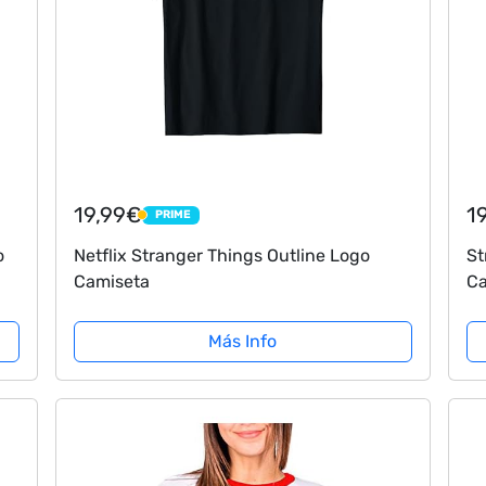
19,99€
1
PRIME
PRIME
o
Netflix Stranger Things Outline Logo
St
Camiseta
Ca
Más Info