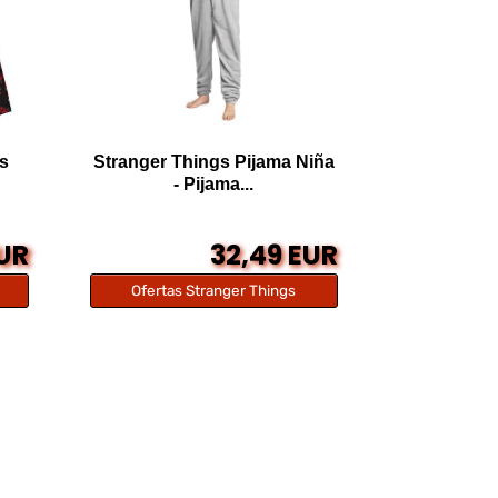
as
Stranger Things Pijama Niña
- Pijama...
EUR
32,49 EUR
Ofertas Stranger Things