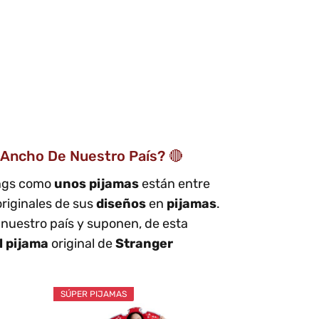
 Ancho De Nuestro País? 🔴
ings como
unos pijamas
están entre
originales de sus
diseños
en
pijamas
.
nuestro país y suponen, de esta
l pijama
original de
Stranger
SÚPER PIJAMAS