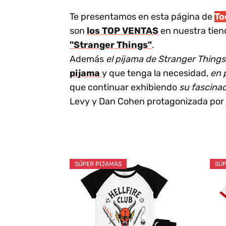
Te presentamos en esta página de
T
son
los TOP VENTAS
en nuestra tiend
"Stranger Things"
.
Además
el pijama de Stranger Things
pijama
y que tenga la necesidad,
en 
que continuar exhibiendo
su fascinac
Levy y Dan Cohen protagonizada por j
SÚPER PIJAMAS
SÚP