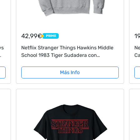
42,99€
1
PRIME
PRIME
ys
Netflix Stranger Things Hawkins Middle
Ne
School 1983 Tiger Sudadera con
Ca
Capucha
a
Más Info