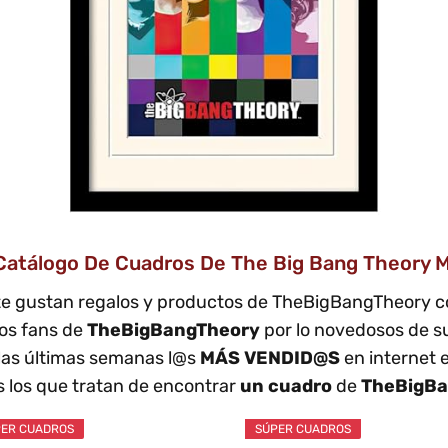
atálogo De Cuadros De The Big Bang Theory M
te gustan regalos y productos de TheBigBangTheory
los fans de
TheBigBangTheory
por lo novedosos de 
 las últimas semanas l@s
MÁS VENDID@S
en internet 
 los que tratan de encontrar
un cuadro
de
TheBigBa
ER CUADROS
SÚPER CUADROS