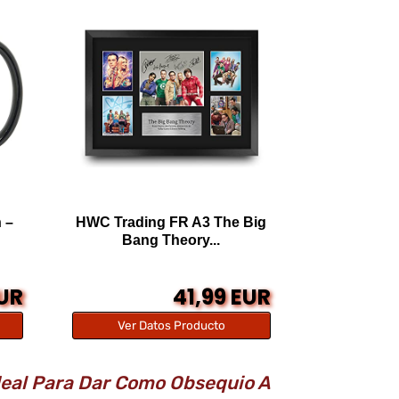
 –
HWC Trading FR A3 The Big
Bang Theory...
EUR
41,99 EUR
Ver Datos Producto
deal Para Dar Como Obsequio A