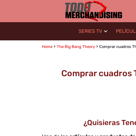
SERIES TV
PELÍCU
Home
The Big Bang Theory
Comprar cuadros The
Comprar cuadros T
¿Quisieras Te