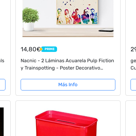
14,80€
2
PRIME
PRIME
ls
Nacnic - 2 Láminas Acuarela Pulp Fiction
ge
y Trainspotting - Poster Decorativo
Cu
Un
Moderno sobre Cine - Arte de Pared para
Mu
Salón, Dormitorio, Habitación
Más Info