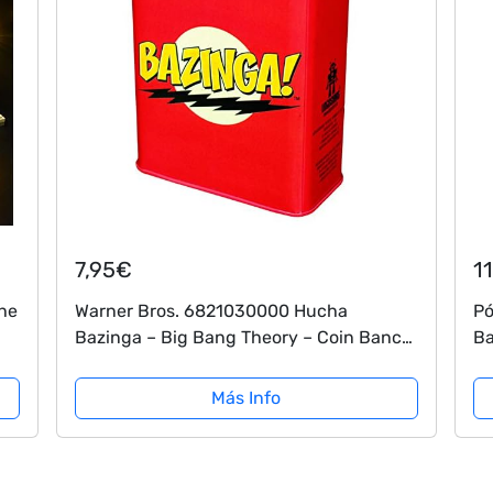
7,95€
1
The
Warner Bros. 6821030000 Hucha
Pó
Bazinga – Big Bang Theory – Coin Banco
Ba
Metal, Rojo 9 x 4,5 x 11,5 cm
pa
sa
Más Info