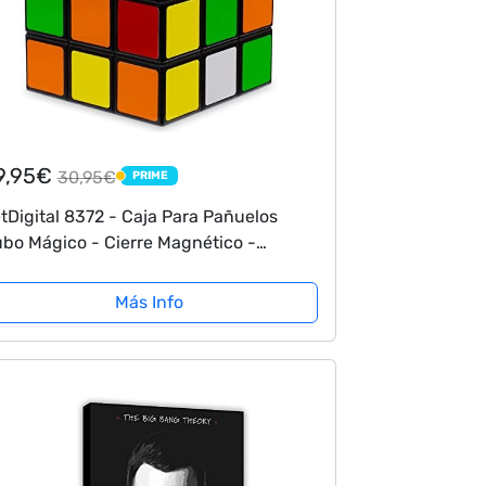
9,95€
30,95€
PRIME
PRIME
tDigital 8372 - Caja Para Pañuelos
bo Mágico - Cierre Magnético -
lticolor - 14 x 14 x 14 cm
Más Info