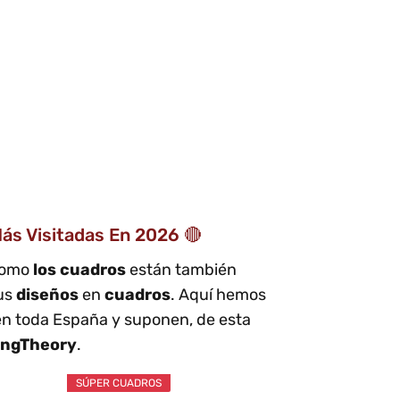
ás Visitadas En 2026 🔴
 como
los cuadros
están también
sus
diseños
en
cuadros
. Aquí hemos
en toda España y suponen, de esta
ngTheory
.
SÚPER CUADROS