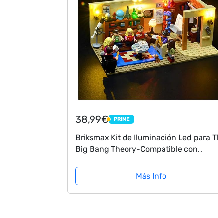
38,99€
PRIME
PRIME
Briksmax Kit de Iluminación Led para 
Big Bang Theory-Compatible con
Ladrillos de Construcción Lego Modelo
21302-Juego de Legos no Incluido
Más Info