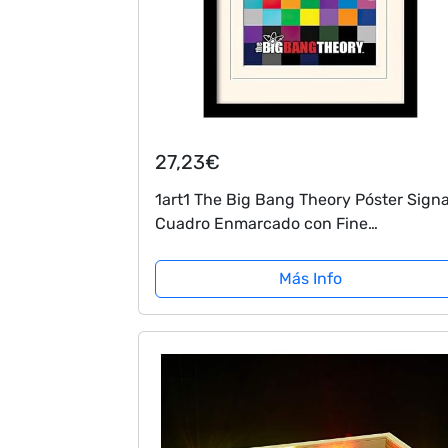
27,23€
1art1 The Big Bang Theory Póster Signa
Cuadro Enmarcado con Fine
Passepartout | Cuadros De Pared | En 
Marco De Imagen 40x30 cm
Más Info