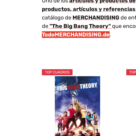
Uno de los
artículos y productos d
productos, artículos y referencias
catálogo de
MERCHANDISING
de ent
de
"The Big Bang Theory"
que encon
TodoMERCHANDISING.de
.
TOP CUADROS
TOP