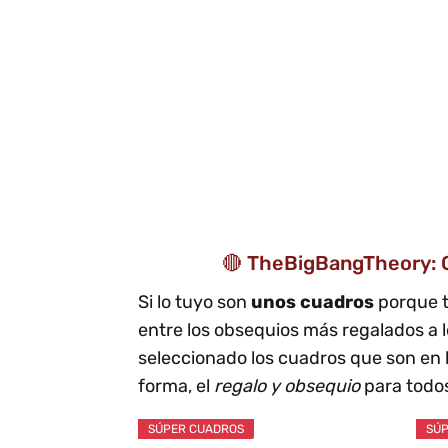
🔴 TheBigBangTheory: C
Si lo tuyo son
unos cuadros
porque 
entre los obsequios más regalados a 
seleccionado los cuadros que son en
forma, el
regalo y obsequio
para todos
SÚPER CUADROS
SÚP