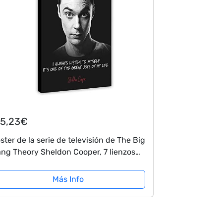
15,23€
ster de la serie de televisión de The Big
ng Theory Sheldon Cooper, 7 lienzos
ra decoración de pared, cuadros para
la de estar, dormitorio, marco de...
Más Info