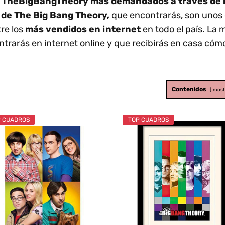
e TheBigBangTheory más demandados a través de n
 de The Big Bang Theory,
que encontrarás, son unos 
re los
más vendidos en internet
en todo el país. La
trarás en internet online y que recibirás en casa c
Contenidos
most
 CUADROS
TOP CUADROS