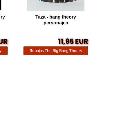
ory
Taza - bang theory
personajes
EUR
11,95 EUR
y
Rebajas The Big Bang Theory