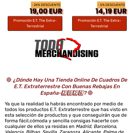
- 24% DESCUENTO
- 5% DESCUENTO
19,00 EUR
14,19 EUR
Promoción E.T. The Extra-
Promoción E.T. The Extra-
Terrestrial
Terrestrial
🔴
¿Dónde Hay Una Tienda Online De Cuadros De
E.T. Extraterrestre Con Buenas Rebajas En
España-2️⃣0️⃣2️⃣6️⃣?
🔴
Ya que la realidad la habrás encontrado por medio de
todos los productos E.T. Extraterrestre que has visto en
esta selección de productos y que conseguirán que de
forma fácil,cómoda y sencilla consigas hacerte con
cualquier de ellos ya residas en
Madrid, Barcelona,
Valencia, Bilbao, Sevilla, Zaragoza, Alicante, Palma de