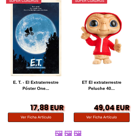
SÚPER CUADROS
SÚPER CUADROS
E. T. - El Extraterrestre
ET El extraterrestre
Póster One...
Peluche 40...
17,88 EUR
49,04 EUR
Ver Ficha Artículo
Ver Ficha Artículo
🖼️ 🖼️ 🖼️