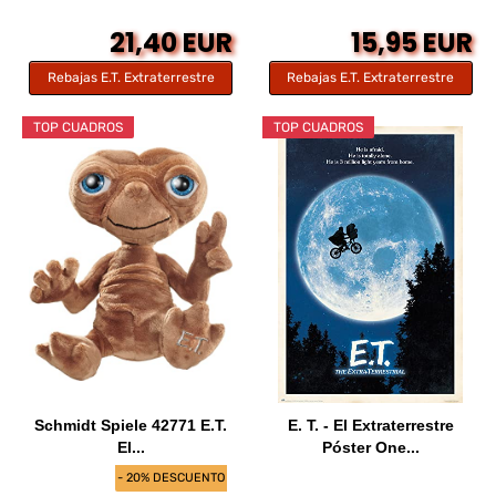
21,40 EUR
15,95 EUR
Rebajas E.T. Extraterrestre
Rebajas E.T. Extraterrestre
TOP CUADROS
TOP CUADROS
Schmidt Spiele 42771 E.T.
E. T. - El Extraterrestre
El...
Póster One...
- 20% DESCUENTO