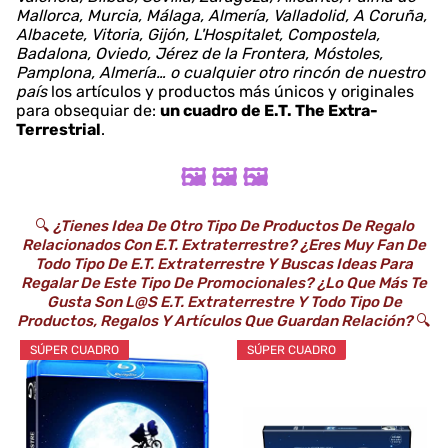
Mallorca, Murcia, Málaga, Almería, Valladolid, A Coruña,
Albacete, Vitoria, Gijón, L'Hospitalet, Compostela,
Badalona, Oviedo, Jérez de la Frontera, Móstoles,
Pamplona, Almería… o cualquier otro rincón de nuestro
país
los artículos y productos más únicos y originales
para obsequiar de:
un cuadro de E.T. The Extra-
Terrestrial
.
🖼️ 🖼️ 🖼️
🔍
¿Tienes Idea De Otro Tipo De Productos De Regalo
Relacionados Con E.T. Extraterrestre? ¿Eres Muy Fan De
Todo Tipo De E.T. Extraterrestre Y Buscas Ideas Para
Regalar De Este Tipo De Promocionales? ¿Lo Que Más Te
Gusta Son L@s E.T. Extraterrestre Y Todo Tipo De
Productos, Regalos Y Artículos Que Guardan Relación?
🔍
SÚPER CUADRO
SÚPER CUADRO