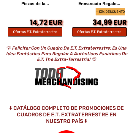
Piezas de la...
Enmarcado Regalo...
- 13% DESCUENTO
14,72 EUR
34,99 EUR
Ofertas E.T. Extraterrestre
Ofertas E.T. Extraterrestre
💡
Felicitar Con Un Cuadro De E.T. Extraterrestre: Es Una
Idea Fantástica Para Regalar A Auténticos Fanáticos De
E.T. The Extra-Terrestrial
💯
⬇️ CATÁLOGO COMPLETO DE PROMOCIONES DE
CUADROS DE E.T. EXTRATERRESTRE EN
NUESTRO PAÍS ⬇️