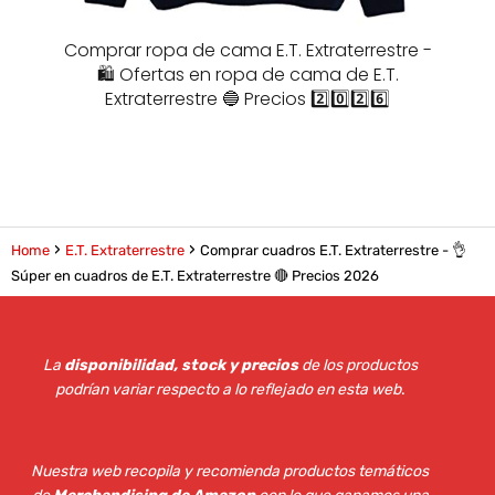
Comprar ropa de cama E.T. Extraterrestre -
🛍️ Ofertas en ropa de cama de E.T.
Extraterrestre 🔵 Precios 2️⃣0️⃣2️⃣6️⃣
Home
E.T. Extraterrestre
Comprar cuadros E.T. Extraterrestre - 👌
Súper en cuadros de E.T. Extraterrestre 🔴 Precios 2026
La
disponibilidad, stock y precios
de los productos
podrían variar respecto a lo reflejado en esta web
.
Nuestra web recopila y recomienda productos temáticos