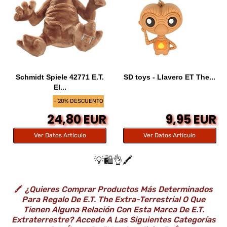
Schmidt Spiele 42771 E.T.
SD toys - Llavero ET The...
El...
- 20% DESCUENTO
24,80 EUR
9,95 EUR
Ver Datos Artículo
Ver Datos Artículo
💡🛍️👌🖍️
🖍️
¿Quieres Comprar Productos Más Determinados
Para Regalo De E.T. The Extra-Terrestrial O Que
Tienen Alguna Relación Con Esta Marca De E.T.
Extraterrestre? Accede A Las Siguientes Categorías