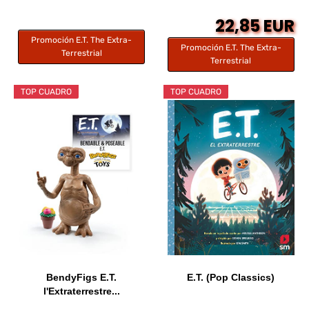
22,85 EUR
Promoción E.T. The Extra-
Promoción E.T. The Extra-
Terrestrial
Terrestrial
TOP CUADRO
TOP CUADRO
BendyFigs E.T.
E.T. (Pop Classics)
l'Extraterrestre...