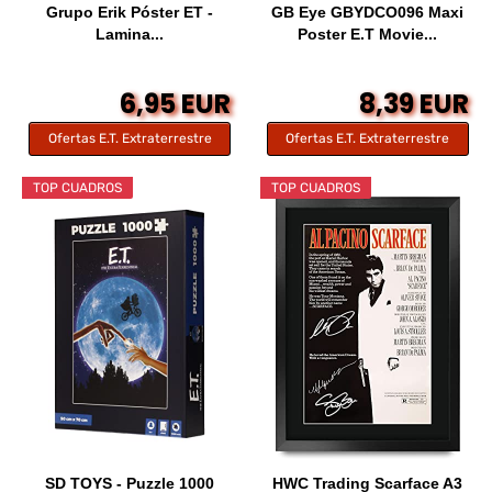
Grupo Erik Póster ET -
GB Eye GBYDCO096 Maxi
Lamina...
Poster E.T Movie...
6,95 EUR
8,39 EUR
Ofertas E.T. Extraterrestre
Ofertas E.T. Extraterrestre
TOP CUADROS
TOP CUADROS
SD TOYS - Puzzle 1000
HWC Trading Scarface A3