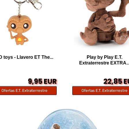
 toys - Llavero ET The...
Play by Play E.T.
Extraterrestre EXTRA..
9,95 EUR
22,85 
Ofertas E.T. Extraterrestre
Ofertas E.T. Extraterrestre