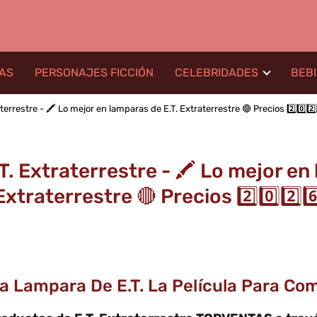
LAS
PERSONAJES FICCIÓN
CELEBRIDADES
BEB
errestre - 🖍️ Lo mejor en lamparas de E.T. Extraterrestre 🔴 Precios 2️⃣0️⃣2️⃣
. Extraterrestre - 🖍️ Lo mejor en
Extraterrestre 🔴 Precios 2️⃣0️⃣2️⃣6️
a Lampara De E.T. La Película Para Com