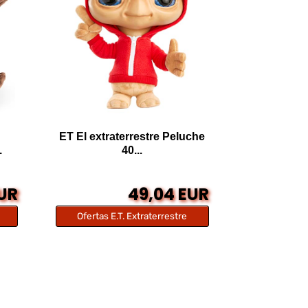
ET El extraterrestre Peluche
.
40...
EUR
49,04 EUR
Ofertas E.T. Extraterrestre