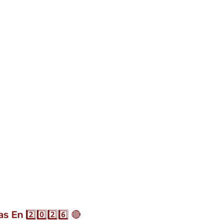
 En 2️⃣0️⃣2️⃣6️⃣ 🔴