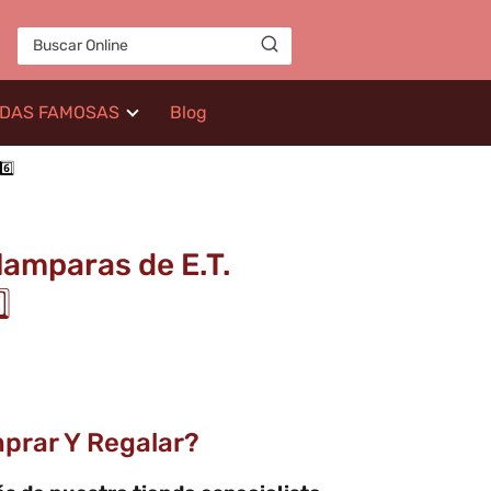
IDAS FAMOSAS
Blog
6️⃣
 lamparas de E.T.
⃣
prar Y Regalar?