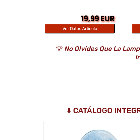
19,99 EUR
Ver Datos Artículo
💡
No Olvides Que La Lampa
I
⬇️ CATÁLOGO INTEG