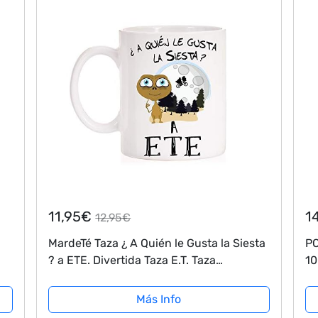
11,95€
1
12,95€
MardeTé Taza ¿ A Quién le Gusta la Siesta
PO
? a ETE. Divertida Taza E.T. Taza
10
Desayuno o Mejor para levantarse de la
Siesta.
Más Info