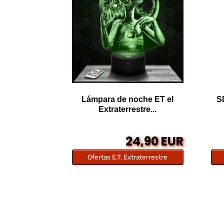
Lámpara de noche ET el
SD
Extraterrestre...
24,90 EUR
Ofertas E.T. Extraterrestre