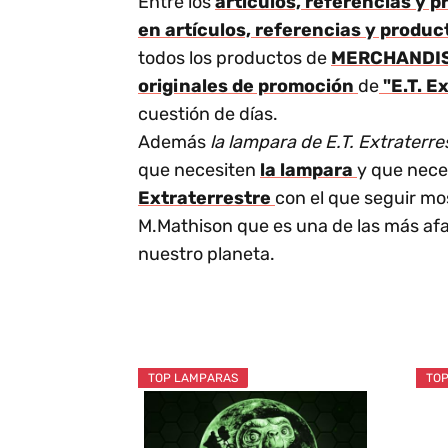
Entre los
artículos, referencias y 
en artículos, referencias y product
todos los productos de
MERCHANDI
originales de promoción
de
"E.T. E
cuestión de días.
Además
la lampara de E.T. Extraterre
que necesiten
la lampara
y que nece
Extraterrestre
con el que seguir m
M.Mathison que es una de las más afam
nuestro planeta.
TOP LAMPARAS
TOP