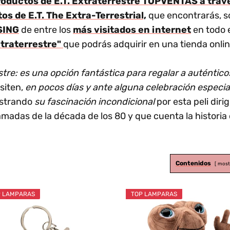
productos de E.T. Extraterrestre TOPVENTAS a trav
os de E.T. The Extra-Terrestrial,
que encontrarás, s
SING
de entre los
más visitados en internet
en todo e
xtraterrestre"
que podrás adquirir en una tienda onlin
stre: es una opción fantástica para regalar a auténticos
siten,
en pocos días y ante alguna celebración especia
ostrando
su fascinación incondicional
por esta peli diri
adas de la década de los 80 y que cuenta la historia d
Contenidos
most
 LAMPARAS
TOP LAMPARAS