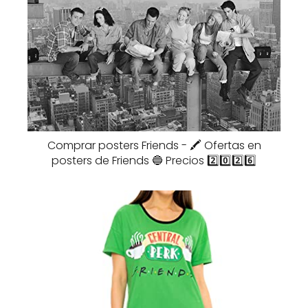
Comprar posters Friends - 🖍️ Ofertas en
posters de Friends 🔵 Precios 2️⃣0️⃣2️⃣6️⃣