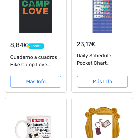
23,17€
8,84€
PRIME
PRIME
Daily Schedule
Cuaderno a cuadros
Pocket Chart
Hike Camp Love
(Teacher's Friend)
Outdoors: Cuaderno a
cuadros para
Más Info
Más Info
campistas,
excursionistas,
excursionistas,
montañistas y amigos
al aire libre