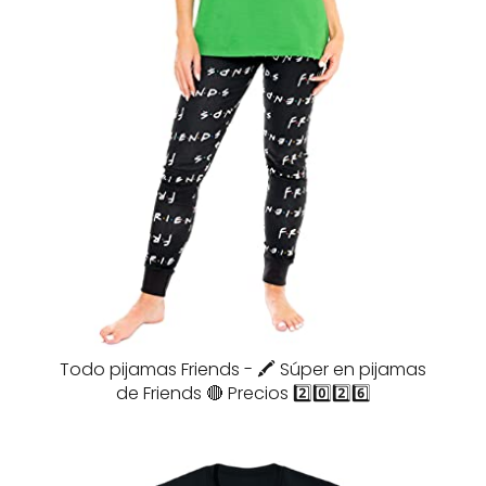
Todo pijamas Friends - 🖍️ Súper en pijamas
de Friends 🔴 Precios 2️⃣0️⃣2️⃣6️⃣