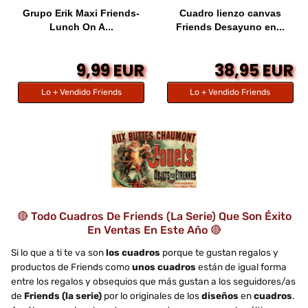
Grupo Erik Maxi Friends-
Cuadro lienzo canvas
Lunch On A...
Friends Desayuno en...
9,99 EUR
38,95 EUR
Lo + Vendido Friends
Lo + Vendido Friends
🔴 Todo Cuadros De Friends (la Serie) Que Son Éxito
En Ventas En Este Año 🔴
Si lo que a ti te va son
los cuadros
porque te gustan regalos y
productos de Friends como
unos cuadros
están de igual forma
entre los regalos y obsequios que más gustan a los seguidores/as
de
Friends (la serie)
por lo originales de los
diseños
en
cuadros
.