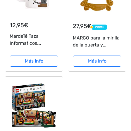
12,95€
27,95€
PRIME
PRIME
MardeTé Taza
MARCO para la mirilla
Informaticos.
de la puerta y
Precaución Soy
preciosa réplica de la
Informático Pero si lo
puerta de Mónica en
Más Info
Más Info
Quieres Gratis Soy
LLAVERO. Present for
Hacker de los Buenos.
your Friends.
Divertida Taza de
Regalo