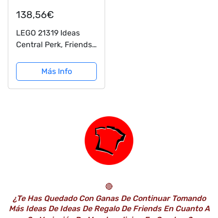
138,56€
LEGO 21319 Ideas
Central Perk, Friends
25 Aniversario,
Maqueta de Cafetería
Más Info
de Serie de TV, Mini
Figuras Monica,
Rachel y Más, Regalos
para Adultos
🔴
¿Te Has Quedado Con Ganas De Continuar Tomando
Más Ideas De Ideas De Regalo De Friends En Cuanto A