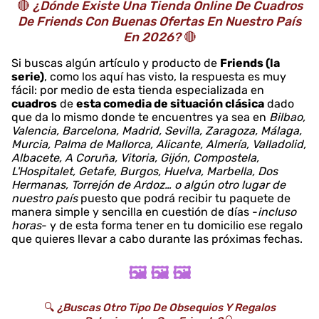
🔴
¿Dónde Existe Una Tienda Online De Cuadros
De Friends Con Buenas Ofertas En Nuestro País
En 2026?
🔴
Si buscas algún artículo y producto de
Friends (la
serie)
, como los aquí has visto, la respuesta es muy
fácil: por medio de esta tienda especializada en
cuadros
de
esta comedia de situación clásica
dado
que da lo mismo donde te encuentres ya sea en
Bilbao,
Valencia, Barcelona, Madrid, Sevilla, Zaragoza, Málaga,
Murcia, Palma de Mallorca, Alicante, Almería, Valladolid,
Albacete, A Coruña, Vitoria, Gijón, Compostela,
L'Hospitalet, Getafe, Burgos, Huelva, Marbella, Dos
Hermanas, Torrejón de Ardoz… o algún otro lugar de
nuestro país
puesto que podrá recibir tu paquete de
manera simple y sencilla en cuestión de días -
incluso
horas
- y de esta forma tener en tu domicilio ese regalo
que quieres llevar a cabo durante las próximas fechas.
🖼️ 🖼️ 🖼️
🔍
¿Buscas Otro Tipo De Obsequios Y Regalos