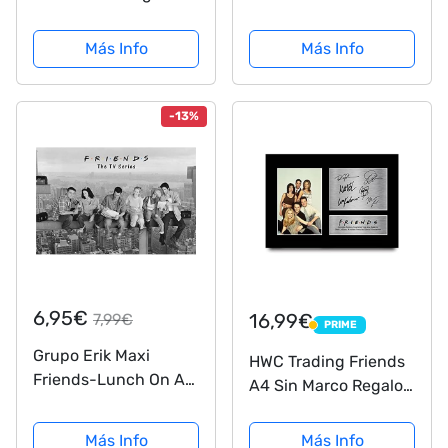
Multicolor (18943)
Imprimieron La
Exhibición Firmada
Más Info
Más Info
De La Presentación
del Cuadro del
Autógrafo para Los
-13%
Fans De La
Demostración De...
6,95€
16,99€
7,99€
PRIME
PRIME
Grupo Erik Maxi
HWC Trading Friends
Friends-Lunch On A
A4 Sin Marco Regalo
Skyscraper Póster (91
De Visualización De
x 61cm), Gris, 91x61
Fotos De Impresión
Más Info
Más Info