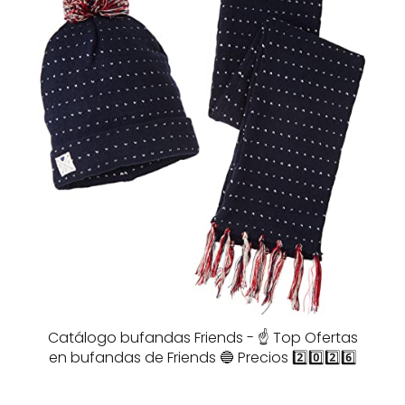
Catálogo bufandas Friends - ☝️ Top Ofertas
en bufandas de Friends 🔵 Precios 2️⃣0️⃣2️⃣6️⃣