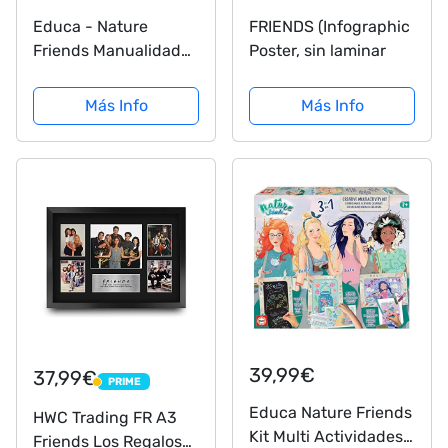
Educa - Nature
FRIENDS (Infographic
Friends Manualidades
Poster, sin laminar
Gaia Cuadros Gaïa,
Incluye 2 tableros,
Más Info
Más Info
Lentejuelas, 840
clavitos y 2 Marcos, a
Partir de 7 años
(18937)
39,99€
37,99€
PRIME
PRIME
Educa Nature Friends
HWC Trading FR A3
Kit Multi Actividades,
Friends Los Regalos