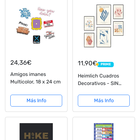
24,36€
11,90€
PRIME
PRIME
Amigos imanes
Heimlich Cuadros
Multicolor, 18 x 24 cm
Decorativos - SIN
Marcos -Decoración
Colgante para
Más Info
Más Info
Paredes de Sala,
Dormitorios y Cocina
- Arte Mural | 2 x A3 &
4 x A4-30x42 &
21x30 | »...