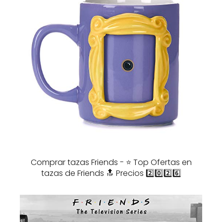
Comprar tazas Friends - ⭐️ Top Ofertas en
tazas de Friends 🔝 Precios 2️⃣0️⃣2️⃣6️⃣