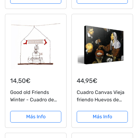
cm
De Imagen Impresa
Autógrafo Firmado
Por Joey Chandler
Ross Phoebe Rachel...
14,50€
44,95€
Good old Friends
Cuadro Canvas Vieja
Winter - Cuadro de
friendo Huevos de
alambre, diseño
Diego Rodríguez de
navideño
Silva y Velázquez
Más Info
Más Info