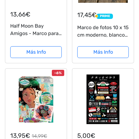
13,66€
17,45€
PRIME
PRIME
Half Moon Bay
Marco de fotos 10 x 15
Amigos - Marco para
cm moderno, blanco
fotos (tamaño
lavado, con texto en
pequeño) Amarillo
inglés "Friends"
Más Info
Más Info
(FRAMFDS02)
-6%
13,95€
5,00€
14,99€