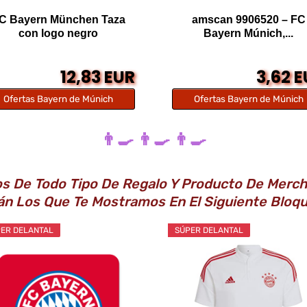
C Bayern München Taza
amscan 9906520 – FC
con logo negro
Bayern Múnich,...
12,83 EUR
3,62 
Ofertas Bayern de Múnich
Ofertas Bayern de Múnich
👨‍🍳 👨‍🍳 👨‍🍳
 De Todo Tipo De Regalo Y Producto De Merch
án Los Que Te Mostramos En El Siguiente Bloq
ER DELANTAL
SÚPER DELANTAL