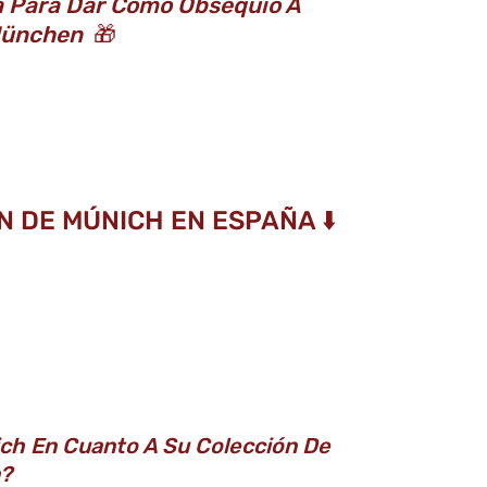
a Para Dar Como Obsequio A
 München
🎁
 DE MÚNICH EN ESPAÑA ⬇️
ch En Cuanto A Su Colección De
a?