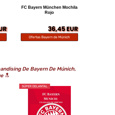
FC Bayern München Mochila
Rojo
EUR
36,45 EUR
Ofertas Bayern de Múnich
andising De Bayern De Múnich,
ue
🔝
SÚPER DELANTAL