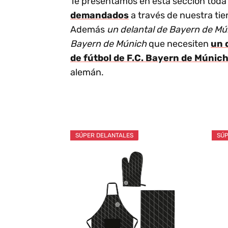
Te presentamos en esta sección toda 
demandados
a través de nuestra tie
Además
un delantal de Bayern de Mún
Bayern de Múnich
que necesiten
un 
de fútbol de F.C. Bayern de Múnic
alemán.
SÚPER DELANTALES
SÚP