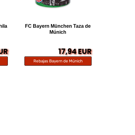
ila
FC Bayern München Taza de
Múnich
EUR
17,94 EUR
Rebajas Bayern de Múnich