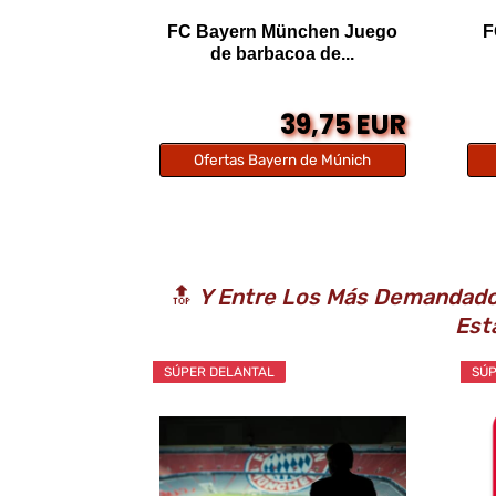
FC Bayern München Juego
F
de barbacoa de...
39,75 EUR
Ofertas Bayern de Múnich
🔝
Y Entre Los Más Demandados
Est
SÚPER DELANTAL
SÚP