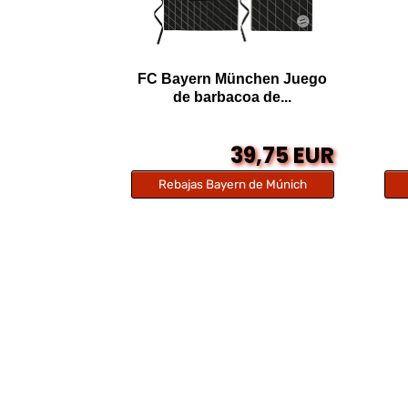
FC Bayern München Juego
de barbacoa de...
39,75 EUR
Rebajas Bayern de Múnich