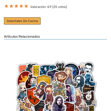
★
★
★
★
★
Valoración: 4.9 (25 votos)
Delantales De Cocina
Artículos Relacionados