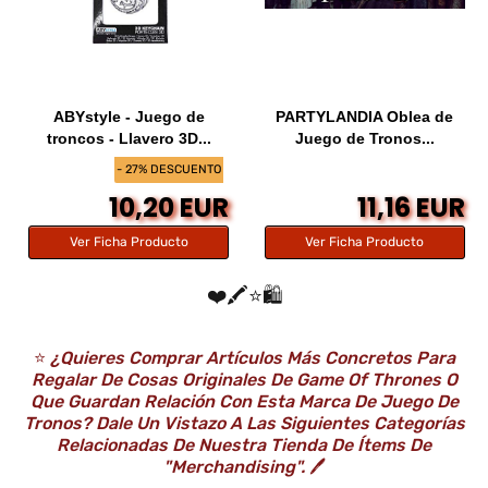
ABYstyle - Juego de
PARTYLANDIA Oblea de
troncos - Llavero 3D...
Juego de Tronos...
- 27% DESCUENTO
10,20 EUR
11,16 EUR
Ver Ficha Producto
Ver Ficha Producto
❤️🖍️⭐️🛍️
⭐️
¿Quieres Comprar Artículos Más Concretos Para
Regalar De Cosas Originales De Game Of Thrones O
Que Guardan Relación Con Esta Marca De Juego De
Tronos? Dale Un Vistazo A Las Siguientes Categorías
Relacionadas De Nuestra Tienda De Ítems De
"Merchandising".
🖊️