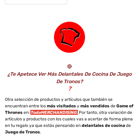
con mangas Baby
Led Weaning -
Baberos BLW
ajustable - Baby...
🔴
¿Te Apetece Ver Más Delantales De Cocina De Juego
De Tronos?
❓
Otra selección de productos y artículos que también se
encuentran entre los
más visitados
y
más vendidos
de
Game of
Thrones
en:
TodoMERCHANDISING.
Por tanto, otra variación de
artículos y productos con los cuales vas a acertar de forma plena
en tu regalo ya que estás pensando en
delantales de cocina
de
Juego de Tronos
.