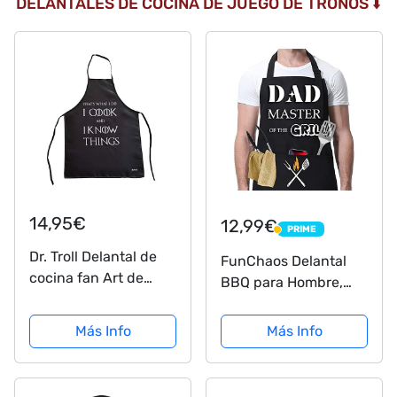
DELANTALES DE COCINA DE JUEGO DE TRONOS ⬇️
14,95€
12,99€
PRIME
PRIME
Dr. Troll Delantal de
FunChaos Delantal
cocina fan Art de
BBQ para Hombre,
Tyrion: That's What I
Delantal de Papá,
Do I COOK and I Know
Delantal Impermeable
Más Info
Más Info
Thins, para fans de la
Negro, Delantal de
serie
Chef Ajustable con 2
Bolsillos, Delantal