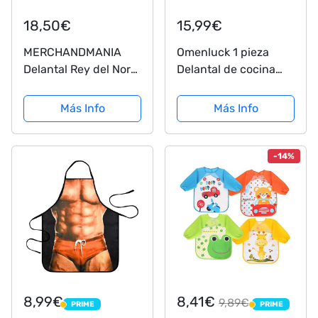
18,50€
15,99€
MERCHANDMANIA
Omenluck 1 pieza
Delantal Rey del Norte
Delantal de cocina
Guerrero Vikingo
Delantal de cocina
Cocina Kitchen Apron
Novedad Delantal
Más Info
Más Info
divertido Black
Fighters
-14%
8,99€
8,41€
9,89€
PRIME
PRIME
PRIME
PRIME