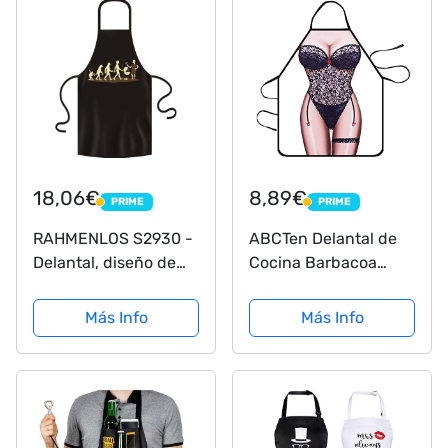
Personalizado
Regalos...
18,06€
8,89€
PRIME
PRIME
PRIME
PRIME
RAHMENLOS S2930 -
ABCTen Delantal de
Delantal, diseño de
Cocina Barbacoa
evolución de la
Regalo Divertido
Barbacoa
(Mujer Lencería
Más Info
Más Info
Negro)