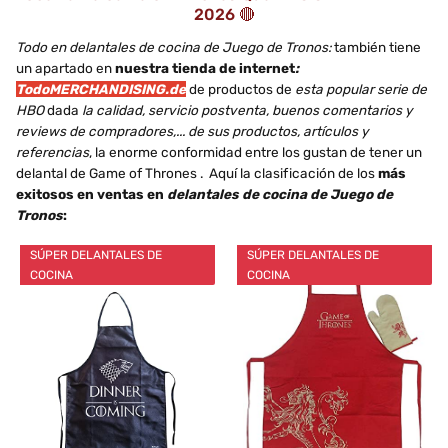
2026 🔴
Todo en delantales de cocina de Juego de Tronos:
también tiene
un apartado en
nuestra tienda de internet
:
TodoMERCHANDISING.de
de productos de
esta popular serie de
HBO
dada
la calidad, servicio postventa, buenos comentarios y
reviews de compradores,... de sus productos, artículos y
referencias
, la enorme conformidad entre los gustan de tener un
delantal de Game of Thrones . Aquí la clasificación de los
más
exitosos en ventas en
delantales de cocina de Juego de
Tronos
:
SÚPER DELANTALES DE
SÚPER DELANTALES DE
COCINA
COCINA