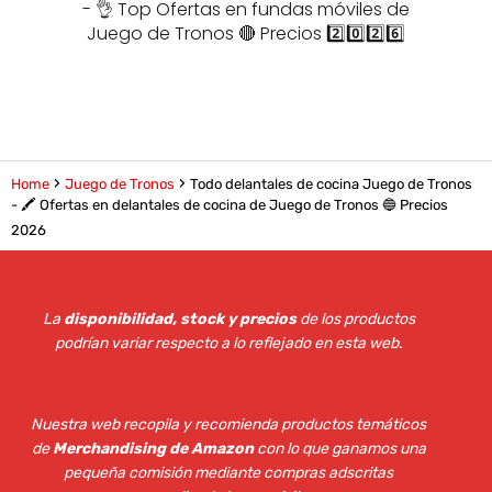
- 👌 Top Ofertas en fundas móviles de
Juego de Tronos 🔴 Precios 2️⃣0️⃣2️⃣6️⃣
Home
Juego de Tronos
Todo delantales de cocina Juego de Tronos
- 🖍️ Ofertas en delantales de cocina de Juego de Tronos 🔵 Precios
2026
La
disponibilidad, stock y precios
de los productos
podrían variar respecto a lo reflejado en esta web
.
Nuestra web recopila y recomienda productos temáticos
de
Merchandising de Amazon
con lo que ganamos una
pequeña comisión mediante compras adscritas