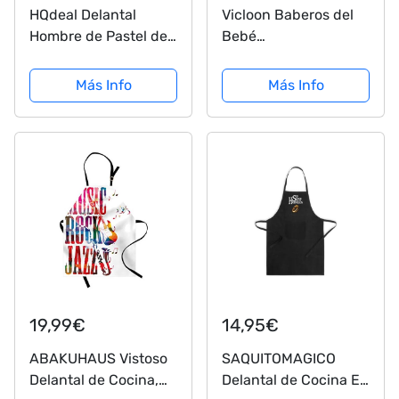
HQdeal Delantal
Vicloon Baberos del
Hombre de Pastel de
Bebé
Carne
Impermeable,4pcs
Delantal Ropa Babero
Más Info
Más Info
Impermeable Infantil
para Pintar con
Mangas Largas de
Bebé Unisexo Niños
Niñas 6 Meses a 3...
19,99€
14,95€
ABAKUHAUS Vistoso
SAQUITOMAGICO
Delantal de Cocina,
Delantal de Cocina El