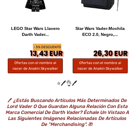
LEGO Star Wars Llavero
Star Wars Vader-Mochila
Darth Vader...
ECO 2.0, Negro,...
- 5% DESCUENTO
13,43 EUR
26,30 EUR
Ofertas con el nombre al
Ofertas con el nombre al
nacer de Anakin Skywalker
nacer de Anakin Skywalker
⭐️🖊️👌🖊️
🖊️
¿Estás Buscando Artículos Más Determinados De
Lord Vader O Que Guardan Alguna Relación Con Esta
Marca Comercial De Darth Vader? Échale Un Vistazo A
Las Siguientes Imágenes Relacionadas De Artículos
De "Merchandising".
🎁