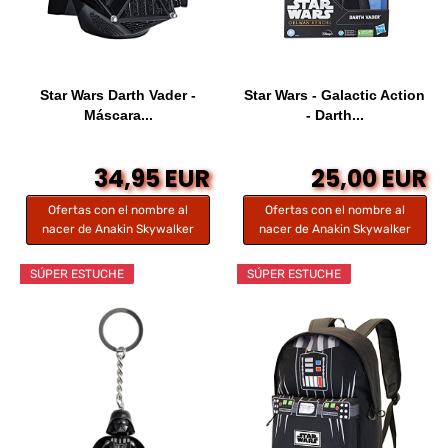
Star Wars Darth Vader -
Star Wars - Galactic Action
Máscara...
- Darth...
34,95 EUR
25,00 EUR
Ofertas con el nombre al
Ofertas con el nombre al
nacer de Anakin Skywalker
nacer de Anakin Skywalker
SÚPER ESTUCHE
SÚPER ESTUCHE