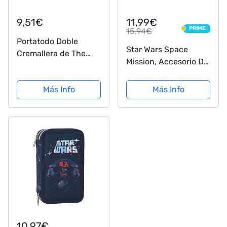
9,51€
11,99€
PRIME
15,94€
PRIME
Portatodo Doble
Star Wars Space
Cremallera de The
Mission, Accesorio De
Mandalorian,
Viaje Neceser Niños,
230x110mm
Negro (Black), Única
Más Info
Más Info
10,97€