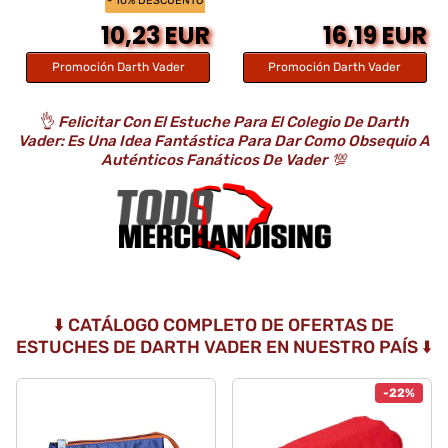
- 10% DESCUENTO
10,23 EUR
16,19 EUR
Promoción Darth Vader
Promoción Darth Vader
👌
Felicitar Con El Estuche Para El Colegio De Darth
Vader: Es Una Idea Fantástica Para Dar Como Obsequio A
Auténticos Fanáticos De Vader
💯
⬇️ CATÁLOGO COMPLETO DE OFERTAS DE
ESTUCHES DE DARTH VADER EN NUESTRO PAÍS ⬇️
-22%