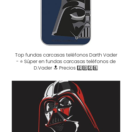
Top fundas carcasas teléfonos Darth Vader
- ⭐️ Súper en fundas carcasas teléfonos de
D.Vader 🔝 Precios 2️⃣0️⃣2️⃣6️⃣