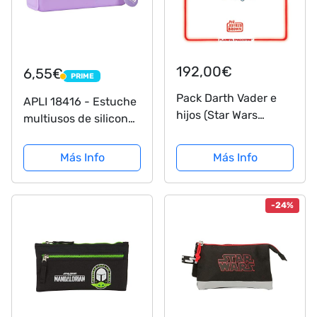
192,00€
6,55€
PRIME
PRIME
Pack Darth Vader e
APLI 18416 - Estuche
hijos (Star Wars
multiusos de silicona
Jeffrey Brown)
Nordik Collection -
VIOLETA - Estuche
Más Info
Más Info
escolar de 185 x 75 x
55 mm
-24%