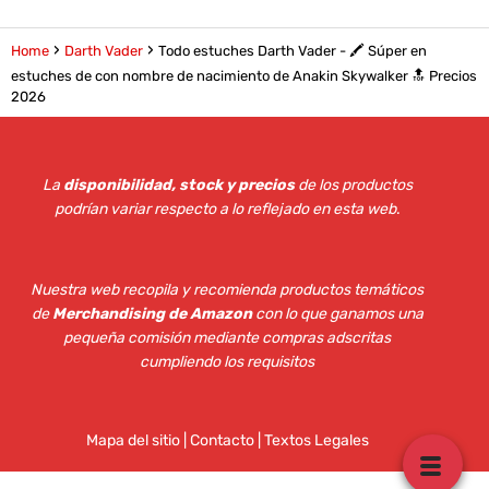
Home
Darth Vader
Todo estuches Darth Vader - 🖍️ Súper en
estuches de con nombre de nacimiento de Anakin Skywalker 🔝 Precios
2026
La
disponibilidad, stock y precios
de los productos
podrían variar respecto a lo reflejado en esta web
.
Nuestra web recopila y recomienda productos temáticos
de
Merchandising de Amazon
con lo que ganamos una
pequeña comisión mediante compras adscritas
cumpliendo los requisitos
Mapa del sitio
|
Contacto | Textos Legales