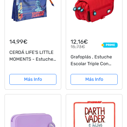
14,99€
12,16€
PRIME
15,73€
PRIME
CERDÁ LIFE'S LITTLE
Grafoplás , Estuche
MOMENTS - Estuche
Escolar Triple Con
Triple Escolar Darth
Solapa Niños Unisex,
Vader Star Wars -
Rojo, 23x10x10cm
Más Info
Más Info
Licencia Oficial de
Disney Studios,
Multicolor, Infantil
(CRD-2100003079)