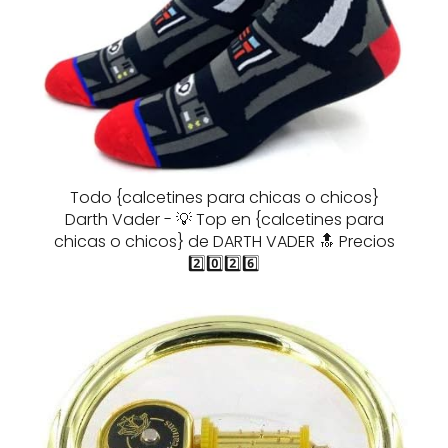
Todo {calcetines para chicas o chicos}
Darth Vader - 💡 Top en {calcetines para
chicas o chicos} de DARTH VADER 🔝 Precios
2️⃣0️⃣2️⃣6️⃣