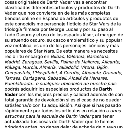
cosas originales de Darth Vader vas a encontrar
clasificados diferentes artículos y productos de Darth
Vader que nos convierte en de las más completas
tiendas online en España de artículos y productos de
este conocídisimo personaje ficticio de Star Wars de la
triología filmada por George Lucas y por su paso al
Lado Oscuro y el uso de las espadas láser, al margen de
su atuendo oscuro, su casco emblemático y su popular
voz metálica, es uno de los personajes icónicos y más
populares de Star Wars. De esta manera ya necesites
recibir tu encargo en
Bilbao, Valencia, Barcelona,
Madrid, Zaragoza, Sevilla, Palma de Mallorca, Alicante,
Málaga, Murcia, Almería, Valladolid, Vitoria, Gijón,
Compostela, L'Hospitalet, A Coruña, Albacete, Granada,
Tarrasa, Cartagena, Sabadell, Alcalá de Henares,
Fuenlabrada… o cualquier ubicación de nuestro país
podrás adquirir los especiales productos de
Darth
Vader
con los mejores precios y calidad además de con
total garantía de devolución si es el caso de no quedar
satisfecha/o con tu adquisición. Así que si has pasado
rápidamente por todos los artículos en relación a
unos
estuches para la escuela de Darth Vader
para tener
actualizada tus cosas de Darth Vader que te hemos
brindado antes, no debes dejar de echarle de nuevo un