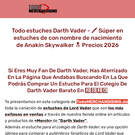
Todo estuches Darth Vader - 🖍️ Súper en
estuches de con nombre de nacimiento
de Anakin Skywalker 🔝 Precios 2026
Si Eres Muy Fan De Darth Vader, Has Aterrizado
En La Página Que Andabas Buscando En La Que
Podrás Comprar Un Estuche Para El Colegio De
Darth Vader Barato En 2️⃣0️⃣2️⃣6️⃣
Te presentamos en esta categoría de
TodoMERCHANDISING.de
toda la variación de
estuches de Lord Vader
que son
los más
exitosos en ventas
a través de nuestra tienda online en artículos
y productos de
«Merch»
de
"Darth Vader"
.
Además
el estuche para el colegio de Darth Vader: es una opción
idónea para comprar a auténticos fanáticos de Lord Vader
que