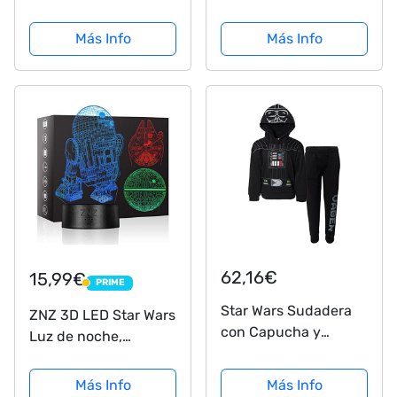
Chewbacca, para
Vader para niños, talla
niños, tamaño
única 4-8 años
Más Info
Más Info
mediano
(Rubie's 3446)
62,16€
15,99€
PRIME
PRIME
Star Wars Sudadera
ZNZ 3D LED Star Wars
con Capucha y
Luz de noche,
Pantalones de Polar
Lámpara de ilusión
de Darth Vader para
Death Star + R2-D2 +
Más Info
Más Info
Niños Pequeños