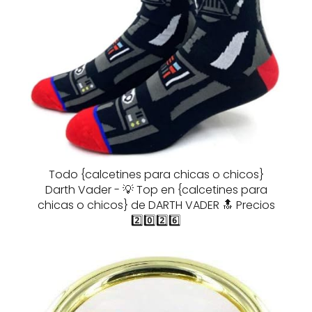
Todo {calcetines para chicas o chicos}
Darth Vader - 💡 Top en {calcetines para
chicas o chicos} de DARTH VADER 🔝 Precios
2️⃣0️⃣2️⃣6️⃣