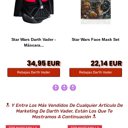
Star Wars Darth Vader -
Star Wars Face Mask Set
Máscara...
34,95 EUR
22,14 EUR
Rebajas Darth Vader
Rebajas Darth Vader
😷 😷 😷
🔝
Y Entre Los Más Vendidos De Cualquier Artículo De
Marketing De Darth Vader, Están Los Que Te
Mostramos A Continuación
🔝
TOP MASCARILLA
TOP MASCARILLA