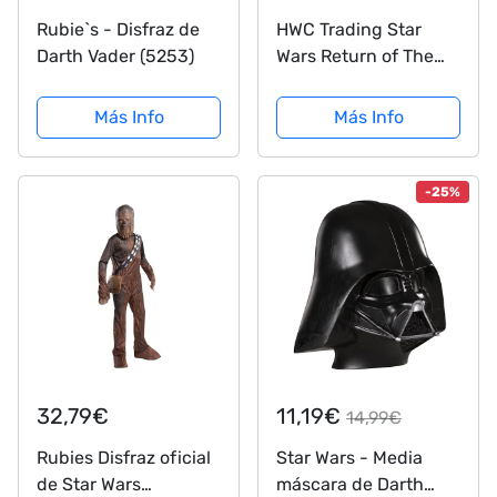
Rubie`s - Disfraz de
HWC Trading Star
Darth Vader (5253)
Wars Return of The
Jedi A3 Enmarcado
Regalo De
Más Info
Más Info
Visualización De
Fotos De Impresión
De Imagen Impresa
-25%
Autógrafo Firmado
por Los Aficionados...
32,79€
11,19€
14,99€
Rubies Disfraz oficial
Star Wars - Media
de Star Wars
máscara de Darth