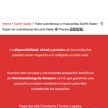
Home
Darth Vader
Todo cubrebocas o mascarillas Darth Vader - 👌
Súper en cubrebocas de Lord Vader 🔵 Precios 2️⃣0️⃣2️⃣6️⃣
La
disponibilidad, stock y precios
de los productos
podrían variar respecto a lo reflejado en esta web
.
Nuestra web recopila y recomienda productos temáticos
de
Merchandising de Amazon
con lo que ganamos una
pequeña comisión mediante compras adscritas
cumpliendo los requisitos
Mapa del sitio
|
Contacto | Textos Legales