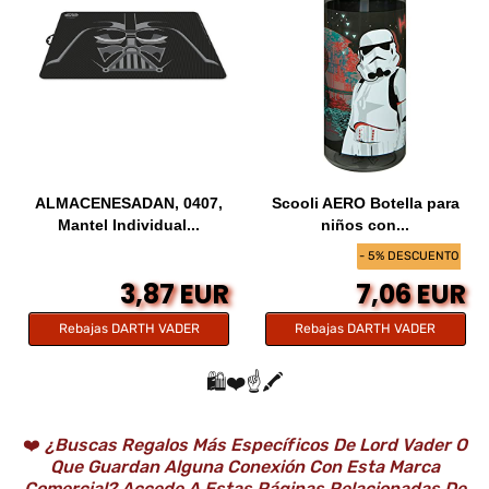
ALMACENESADAN, 0407,
Scooli AERO Botella para
Mantel Individual...
niños con...
- 5% DESCUENTO
3,87 EUR
7,06 EUR
Rebajas DARTH VADER
Rebajas DARTH VADER
🛍️❤️☝️🖍️
❤️
¿Buscas Regalos Más Específicos De Lord Vader O
Que Guardan Alguna Conexión Con Esta Marca
Comercial? Accede A Estas Páginas Relacionadas De