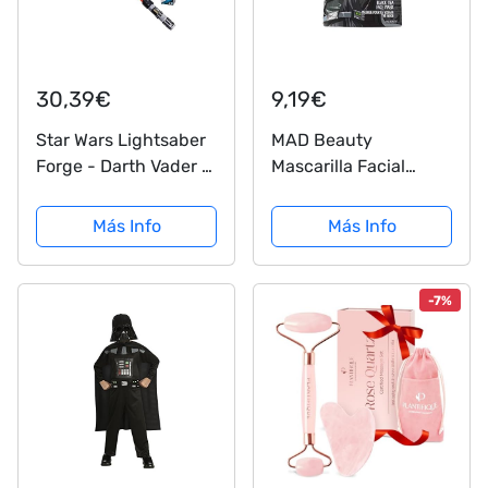
30,39€
9,19€
Star Wars Lightsaber
MAD Beauty
Forge - Darth Vader -
Mascarilla Facial
Juguete Sable de luz
Darth Vader, Star War
Rojo electrónico
Mask Darth Vader
Más Info
Más Info
Extensible - Juguete
para Juego de rol
Personalizable
-7%