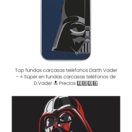
Top fundas carcasas teléfonos Darth Vader
- ⭐️ Súper en fundas carcasas teléfonos de
D.Vader 🔝 Precios 2️⃣0️⃣2️⃣6️⃣