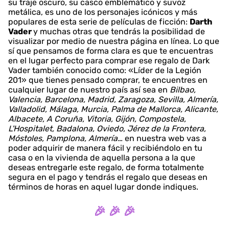
su traje oscuro, su casco emblemático y suvoz
metálica, es uno de los personajes icónicos y más
populares de esta serie de películas de ficción:
Darth
Vader
y muchas otras que tendrás la posibilidad de
visualizar por medio de nuestra página en línea. Lo que
sí que pensamos de forma clara es que te encuentras
en el lugar perfecto para comprar ese regalo de Dark
Vader también conocido como: «Líder de la Legión
201» que tienes pensado comprar, te encuentres en
cualquier lugar de nuestro país así sea en
Bilbao,
Valencia, Barcelona, Madrid, Zaragoza, Sevilla, Almería,
Valladolid, Málaga, Murcia, Palma de Mallorca, Alicante,
Albacete, A Coruña, Vitoria, Gijón, Compostela,
L'Hospitalet, Badalona, Oviedo, Jérez de la Frontera,
Móstoles, Pamplona, Almería…
en nuestra web vas a
poder adquirir de manera fácil y recibiéndolo en tu
casa o en la vivienda de aquella persona a la que
deseas entregarle este regalo, de forma totalmente
segura en el pago y tendrás el regalo que deseas en
términos de horas en aquel lugar donde indiques.
🎉 🎉 🎉