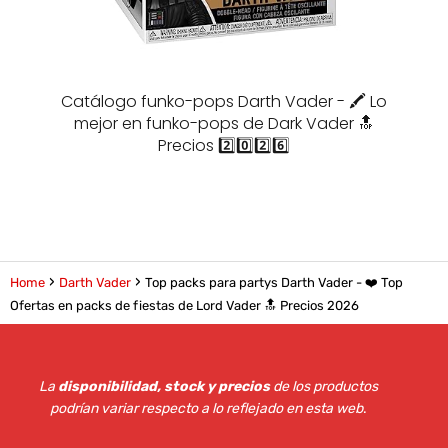
Catálogo funko-pops Darth Vader - 🖍️ Lo
mejor en funko-pops de Dark Vader 🔝
Precios 2️⃣0️⃣2️⃣6️⃣
Home
Darth Vader
Top packs para partys Darth Vader - ❤️ Top
Ofertas en packs de fiestas de Lord Vader 🔝 Precios 2026
La
disponibilidad, stock y precios
de los productos
podrían variar respecto a lo reflejado en esta web
.