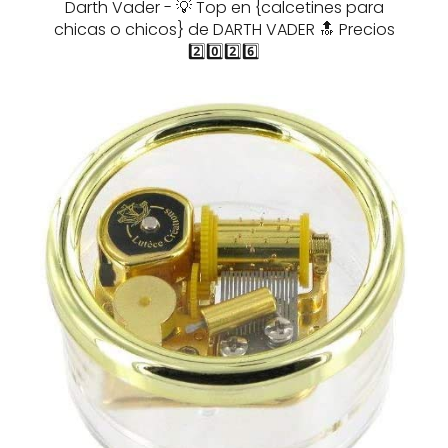
Darth Vader - 💡 Top en {calcetines para
chicas o chicos} de DARTH VADER 🔝 Precios
2️⃣0️⃣2️⃣6️⃣