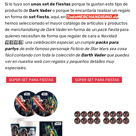
Si lo tuyo son
unos set de fiestas
porque te gustan este tipo de
producto de
Dark Vader
o porque te encantaría realizar un regalo
en forma de
set fiesta
, aquí, en
TodoMERCHANDISING.de
,
hemos seleccionado el mayor catálogo de artículos y productos
de
merchandising de Dark Vader
en forma de
un pack fiesta
para
quienes necesitan de forma que regalar de cara a
Navidad
2️⃣0️⃣2️⃣6️⃣, una celebración especial, un cumple
packs para
partys
de este famoso personaje ficticio de Star Wars sea cosa
fácil contando con toda la colección de
Darth Vader
que puedes
ver en nuestra web con regalos y pequeños detalles muy
especiales.
SÚPER SET PARA FIESTAS
SÚPER SET PARA FIESTAS