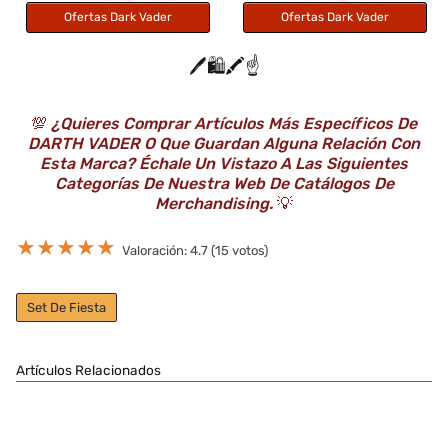
Ofertas Dark Vader
Ofertas Dark Vader
🖊️🛍️🖍️☝️
💯
¿Quieres Comprar Artículos Más Específicos De
DARTH VADER O Que Guardan Alguna Relación Con
Esta Marca? Échale Un Vistazo A Las Siguientes
Categorías De Nuestra Web De Catálogos De
Merchandising.
💡
★
★
★
★
★
Valoración: 4.7 (15 votos)
Set De Fiesta
Artículos Relacionados