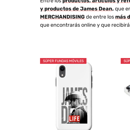
Entre los
productos, artículos y re
y productos de James Dean,
que en
MERCHANDISING
de entre los
más d
que encontrarás online y que recibi
SÚPER FUNDAS MÓVILES
SÚP