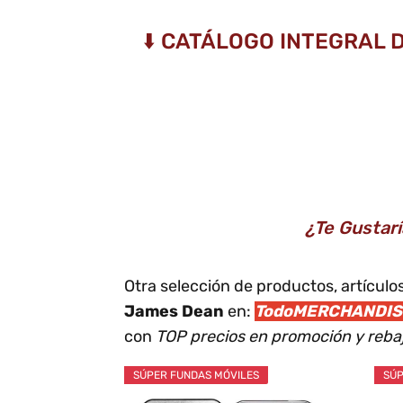
⬇️ CATÁLOGO INTEGRAL 
¿Te Gustar
Otra selección de productos, artícul
James Dean
en:
TodoMERCHANDIS
con
TOP precios en promoción y reb
SÚPER FUNDAS MÓVILES
SÚP