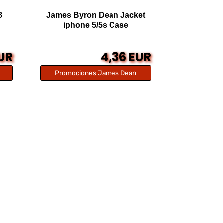
8
James Byron Dean Jacket
iphone 5/5s Case
EUR
4,36 EUR
Promociones James Dean