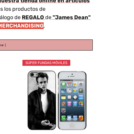
uestra tienda online en artículos
s los productos de
tálogo de
REGALO
de
"James Dean"
MERCHANDISING
.
rar
SÚPER FUNDAS MÓVILES