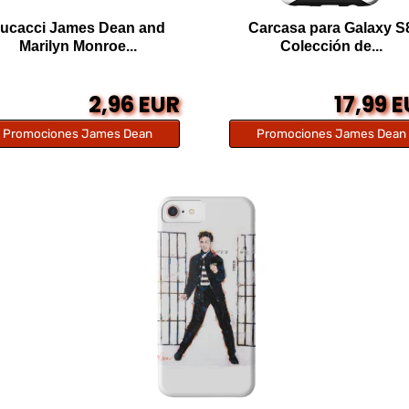
ucacci James Dean and
Carcasa para Galaxy S
Marilyn Monroe...
Colección de...
2,96 EUR
17,99 
Promociones James Dean
Promociones James Dean