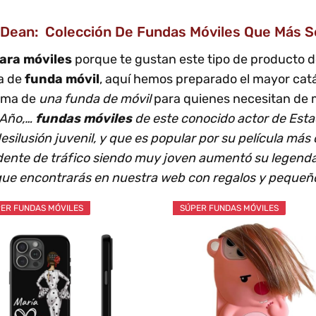
ean: Colección De Fundas Móviles Que Más 
ara móviles
porque te gustan este tipo de producto 
ma de
funda móvil
, aquí hemos preparado el mayor catá
rma de
una funda de móvil
para quienes necesitan de 
 Año,…
fundas móviles
de este conocido actor de Esta
desilusión juvenil, y que es popular por su película má
idente de tráfico siendo muy joven aumentó su legendar
ue encontrarás en nuestra web con regalos y pequeño
ER FUNDAS MÓVILES
SÚPER FUNDAS MÓVILES