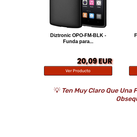
Diztronic OPO-FM-BLK -
F
Funda para...
20,09 EUR
Ver Producto
💡
Ten Muy Claro Que Una F
Obsequ