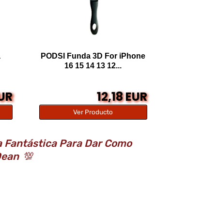
a
PODSI Funda 3D For iPhone
16 15 14 13 12...
EUR
12,18 EUR
Ver Producto
a Fantástica Para Dar Como
 Dean
💯