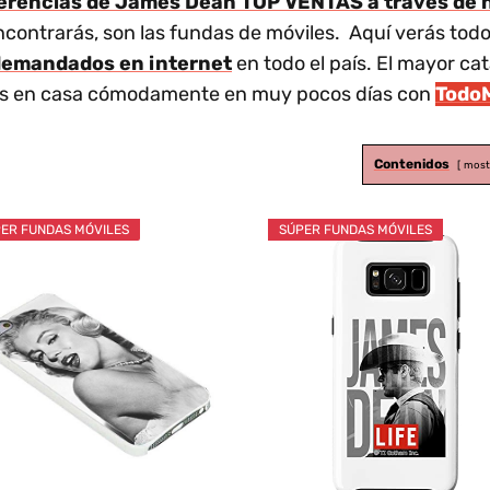
ferencias de James Dean TOP VENTAS a través de n
contrarás, son las fundas de móviles. Aquí verás todo
emandados en internet
en todo el país. El mayor ca
rás en casa cómodamente en muy pocos días con
Todo
Contenidos
most
ER FUNDAS MÓVILES
SÚPER FUNDAS MÓVILES