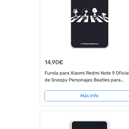
14,90€
Funda para Xiaomi Redmi Note 9 Oficia
de Snoopy Personajes Beatles para
Proteger tu móvil. Carcasa para Xiaomi
de Silicona Flexible con Licencia Oficia
Más Info
de...