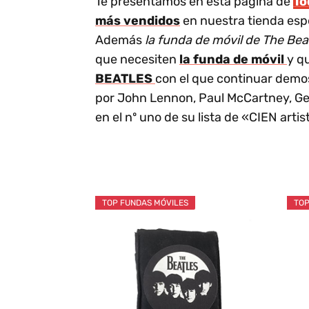
Te presentamos en esta página de
To
más vendidos
en nuestra tienda espe
Además
la funda de móvil de The Bea
que necesiten
la funda de móvil
y q
BEATLES
con el que continuar dem
por John Lennon, Paul McCartney, Geo
en el nº uno de su lista de «CIEN arti
TOP FUNDAS MÓVILES
TOP