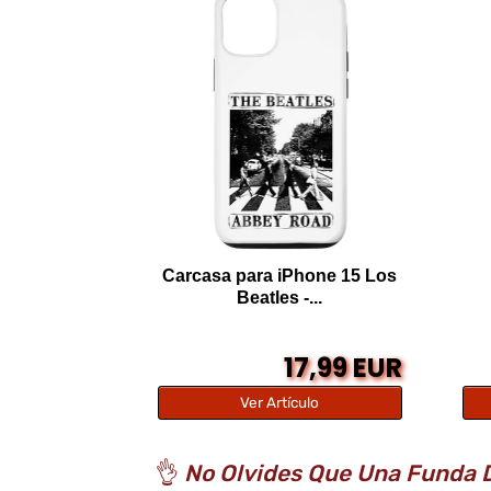
Carcasa para iPhone 15 Los
Beatles -...
17,99 EUR
Ver Artículo
👌
No Olvides Que Una Funda D