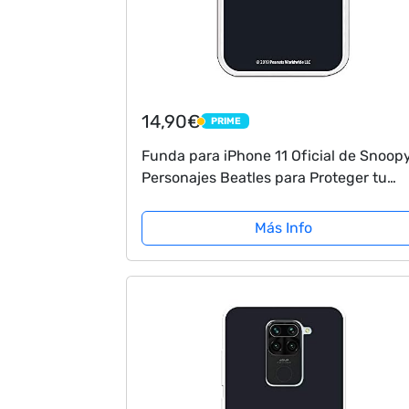
14,90€
PRIME
PRIME
Funda para iPhone 11 Oficial de Snoop
Personajes Beatles para Proteger tu
móvil. Carcasa para Apple de Silicona
Flexible con Licencia Oficial de Peanut
Más Info