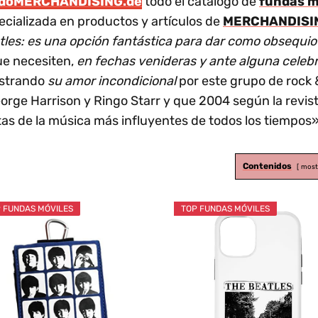
doMERCHANDISING.de
todo el catálogo de
fundas m
cializada en productos y artículos de
MERCHANDISI
tles: es una opción fantástica para dar como obsequio
ue necesiten,
en fechas venideras y ante alguna celeb
ostrando
su amor incondicional
por este grupo de rock 
rge Harrison y Ringo Starr y que 2004 según la revist
stas de la música más influyentes de todos los tiempos»
Contenidos
most
 FUNDAS MÓVILES
TOP FUNDAS MÓVILES