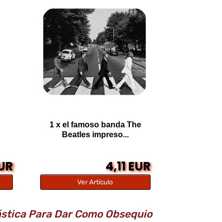
1 x el famoso banda The
Beatles impreso...
EUR
4,11 EUR
Ver Artículo
ástica Para Dar Como Obsequio