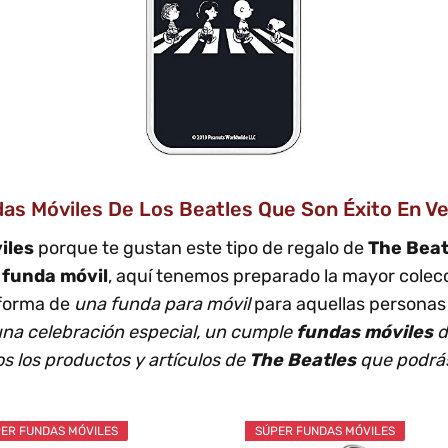
s Móviles De Los Beatles Que Son Éxito En Vent
iles
porque te gustan este tipo de regalo de
The Beat
e
funda móvil
, aquí tenemos preparado la mayor colecc
forma de
una funda para móvil
para aquellas persona
na celebración especial, un cumple
fundas móviles
d
os los productos y artículos de
The Beatles
que podrás
ER FUNDAS MÓVILES
SÚPER FUNDAS MÓVILES