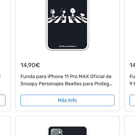
14,90€
1
l
Funda para iPhone 11 Pro MAX Oficial de
Fu
Snoopy Personajes Beatles para Proteger
9 
tu móvil. Carcasa para Apple de Silicona
Be
l
Flexible con Licencia Oficial de...
pa
Más Info