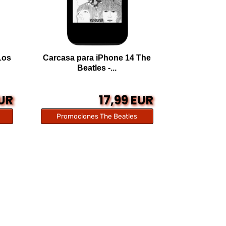
Los
Carcasa para iPhone 14 The
Beatles -...
EUR
17,99 EUR
Promociones The Beatles