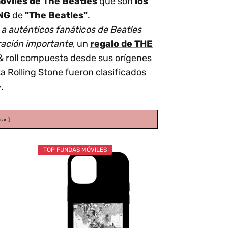
óviles de The Beatles
que son
los
NG
de
"The Beatles"
.
 a auténticos fanáticos de Beatles
ración importante
, un
regalo de THE
& roll compuesta desde sus orígenes
a Rolling Stone fueron clasificados
.
rar
TOP FUNDAS MÓVILES