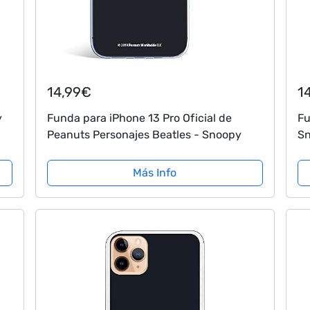
14,99€
1
y
Funda para iPhone 13 Pro Oficial de
Fu
Peanuts Personajes Beatles - Snoopy
Sn
tu
s.
Si
Más Info