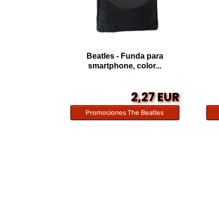
Beatles - Funda para
smartphone, color...
2,27 EUR
Promociones The Beatles