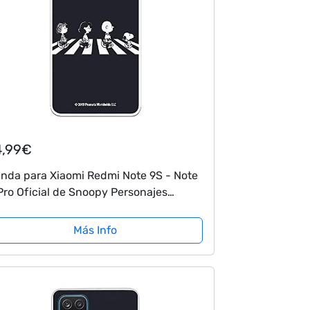
4,99€
nda para Xiaomi Redmi Note 9S - Note
Pro Oficial de Snoopy Personajes
atles para Proteger tu móvil. Carcasa
ra Xiaomi de Silicona Flexible con...
Más Info