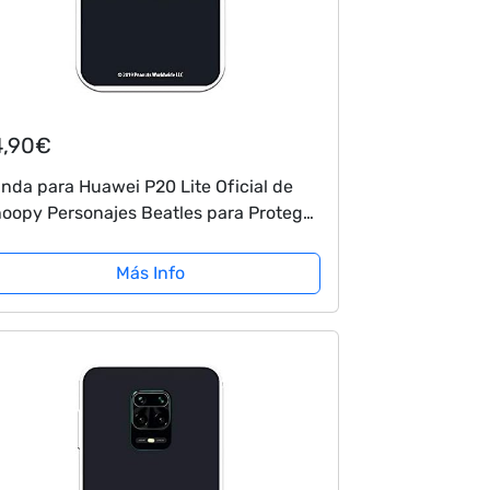
4,90€
nda para Huawei P20 Lite Oficial de
oopy Personajes Beatles para Proteger
 móvil. Carcasa para Huawei de
licona Flexible con Licencia Oficial de...
Más Info