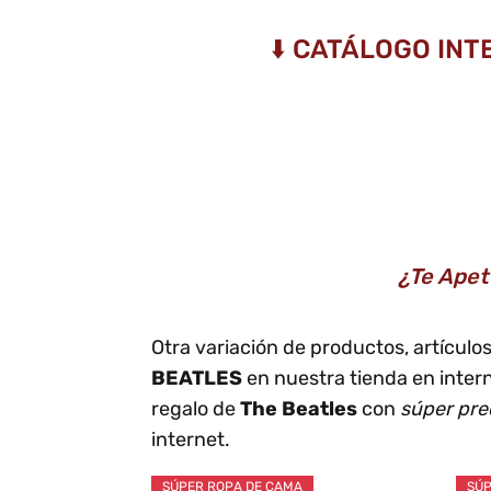
⬇️ CATÁLOGO INT
¿Te Apet
Otra variación de productos, artícul
BEATLES
en nuestra tienda en inter
regalo de
The Beatles
con
súper pre
internet.
SÚPER ROPA DE CAMA
SÚP