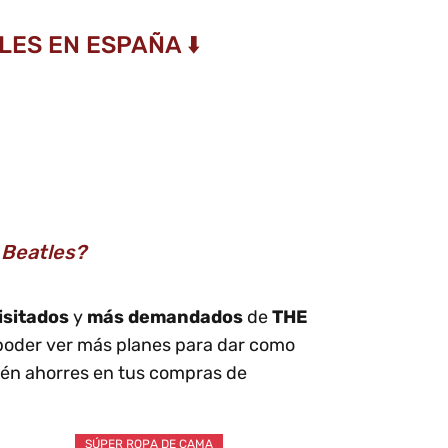
LES EN ESPAÑA ⬇️
 Beatles?
isitados
y
más demandados
de
THE
poder ver más planes para dar como
én ahorres en tus compras de
SÚPER ROPA DE CAMA