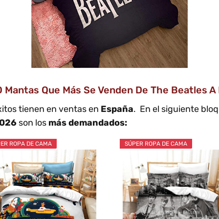
O Mantas Que Más Se Venden De The Beatles A 
itos tienen en ventas en
España
. En el siguiente blo
026
son los
más demandados:
ER ROPA DE CAMA
SÚPER ROPA DE CAMA