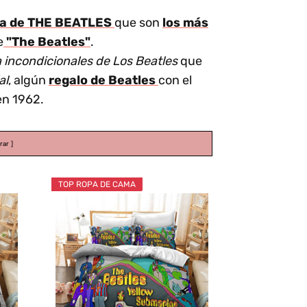
ma de THE BEATLES
que son
los más
e
"The Beatles"
.
a incondicionales de Los Beatles
que
al
, algún
regalo de Beatles
con el
en 1962.
rar
TOP ROPA DE CAMA