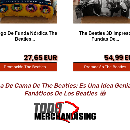
go De Funda Nórdica The
The Beatles 3D Impres
Beatles...
Fundas De...
27,65 EUR
54,99 
Promoción The Beatles
Promoción The Beatles
a De Cama De The Beatles: Es Una Idea Geni
Fanáticos De Los Beatles
🎁