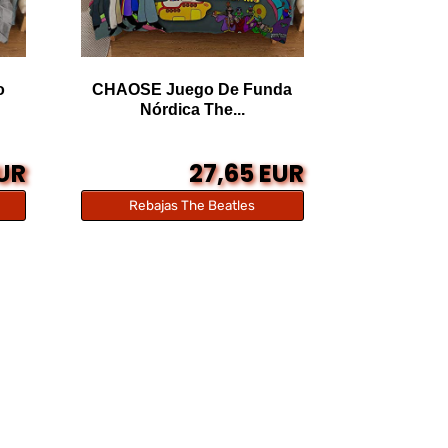
o
CHAOSE Juego De Funda
Nórdica The...
EUR
27,65 EUR
Rebajas The Beatles