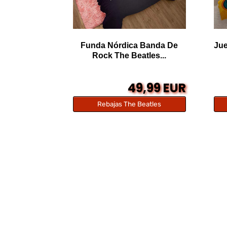
Funda Nórdica Banda De
Jue
Rock The Beatles...
49,99 EUR
Rebajas The Beatles