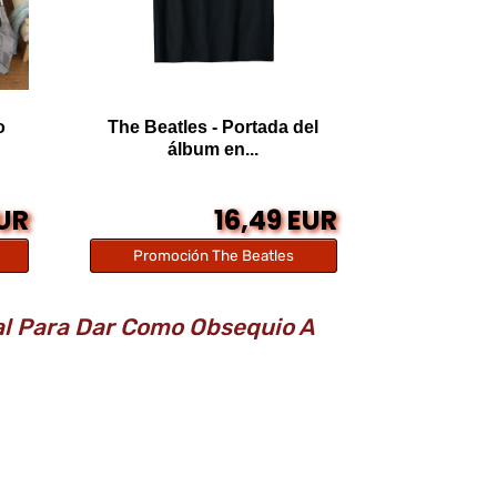
o
The Beatles - Portada del
álbum en...
EUR
16,49 EUR
Promoción The Beatles
al Para Dar Como Obsequio A