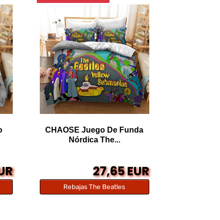
o
CHAOSE Juego De Funda
Nórdica The...
EUR
27,65 EUR
Rebajas The Beatles