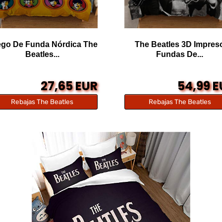
go De Funda Nórdica The
The Beatles 3D Impres
Beatles...
Fundas De...
27,65 EUR
54,99 
Rebajas The Beatles
Rebajas The Beatles