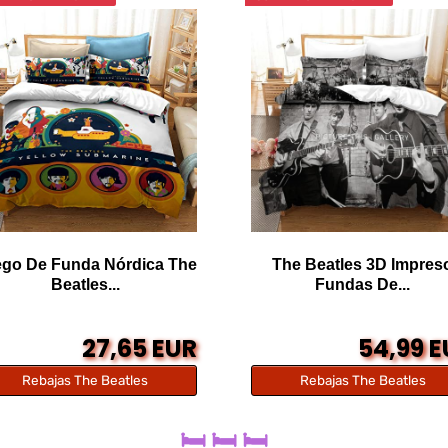
go De Funda Nórdica The
The Beatles 3D Impres
Beatles...
Fundas De...
27,65 EUR
54,99 
Rebajas The Beatles
Rebajas The Beatles
🛏️ 🛏️ 🛏️