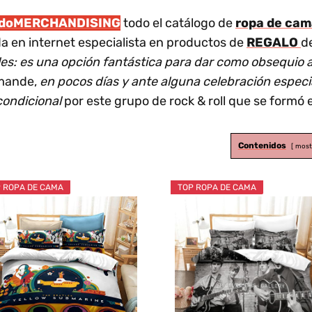
odoMERCHANDISING
todo el catálogo de
ropa de ca
a en internet especialista en productos de
REGALO
d
es: es una opción fantástica para dar como obsequio 
mande,
en pocos días y ante alguna celebración especi
condicional
por este grupo de rock & roll que se formó 
Contenidos
most
 ROPA DE CAMA
TOP ROPA DE CAMA