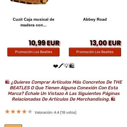
Cuzit Caja musical de
Abbey Road
madera con...
10,99 EUR
13,00 EUR
Promoción Los Beatles
Promoción Los Beatles
❤️🖍️💡🛍️
🛍️
¿Quieres Comprar Artículos Más Concretos De THE
BEATLES O Que Tienen Alguna Conexión Con Esta
Marca? Échale Un Vistazo A Las Siguientes Páginas
Relacionadas De Artículos De Merchandising.
🛍️
★
★
★
★
★
Valoración: 4.4 (18 votos)