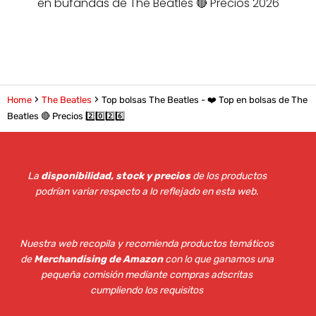
en bufandas de The Beatles 🔴 Precios 2026
Home
The Beatles
Top bolsas The Beatles - ❤️ Top en bolsas de The
Beatles 🔴 Precios 2️⃣0️⃣2️⃣6️⃣
La
disponibilidad, stock y precios
de los productos
podrían variar respecto a lo reflejado en esta web
.
Nuestra web recopila y recomienda productos temáticos
de
Merchandising de Amazon
con lo que ganamos una
pequeña comisión mediante compras adscritas
cumpliendo los requisitos