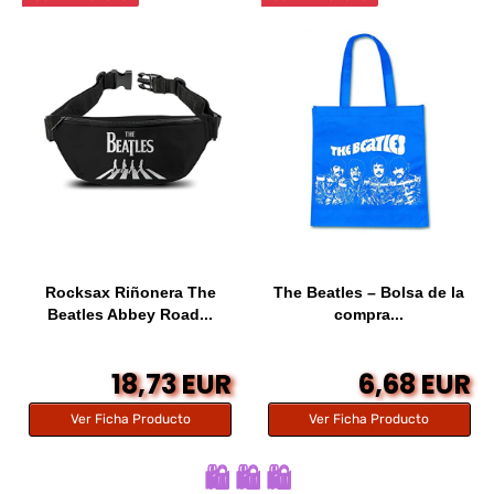
Rocksax Riñonera The
The Beatles – Bolsa de la
Beatles Abbey Road...
compra...
18,73 EUR
6,68 EUR
Ver Ficha Producto
Ver Ficha Producto
🛍️ 🛍️ 🛍️