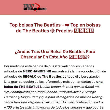
Top bolsas The Beatles - ❤️ Top en bolsas
de The Beatles 🔴 Precios 2️⃣0️⃣2️⃣6️⃣
¿Andas Tras Una Bolsa De Beatles Para
Obsequiar En Este Año 2️⃣0️⃣2️⃣6️⃣?
Por medio de esta página de nuestra web con los variados
artículos de
MERCHANDISING
encontrarás la mayor colección de
artículos de
REGALO
de
The Beatles
de todo el ciberespacio.
Una gran selección de las referencias más demandadas de
una
bolsa de THE BEATLES
,
esta banda de rock que se fundó en
1962 compuesta por John Lennon, Paul McCartney, George
Harrison y Ringo Starr y que para el magazine de música Rolling
Stone han sido elegidos en el número 1 en su clasificación de los
«100 artistas más influyentes de todos los tiempos»
, que podrás