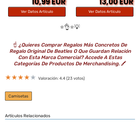
10,99 EUR
13,00 EUR
Ver Datos Artículo
Ver Datos Artículo
⭐️👌⭐️💡
☝️
¿Quieres Comprar Regalos Más Concretos De
Regalo Original De Beatles O Que Guardan Relación
Con Esta Marca Comercial? Accede A Estas
Categorías De Productos De Merchandising.
🖍️
★
★
★
★
★
Valoración: 4.4 (23 votos)
Camisetas
Artículos Relacionados