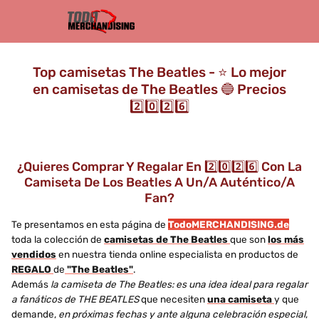
Top camisetas The Beatles - ⭐️ Lo mejor
en camisetas de The Beatles 🔵 Precios
2️⃣0️⃣2️⃣6️⃣
¿Quieres Comprar Y Regalar En 2️⃣0️⃣2️⃣6️⃣ Con La
Camiseta De Los Beatles A Un/a Auténtico/a
Fan?
Te presentamos en esta página de
TodoMERCHANDISING.de
toda la colección de
camisetas de The Beatles
que son
los más
vendidos
en nuestra tienda online especialista en productos de
REGALO
de
"The Beatles"
.
Además
la camiseta de The Beatles: es una idea ideal para regalar
a fanáticos de THE BEATLES
que necesiten
una camiseta
y que
demande,
en próximas fechas y ante alguna celebración especial
,