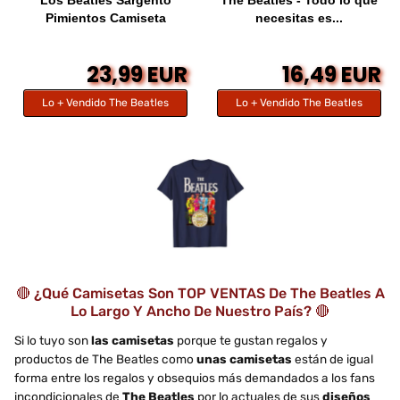
Pimientos Camiseta
necesitas es...
23,99 EUR
16,49 EUR
Lo + Vendido The Beatles
Lo + Vendido The Beatles
🔴 ¿Qué Camisetas Son TOP VENTAS De The Beatles A
Lo Largo Y Ancho De Nuestro País? 🔴
Si lo tuyo son
las camisetas
porque te gustan regalos y
productos de The Beatles como
unas camisetas
están de igual
forma entre los regalos y obsequios más demandados a los fans
incondicionales de
The Beatles
por lo actuales de sus
diseños