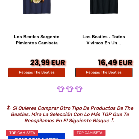
Los Beatles Sargento
Los Beatles - Todos
Pimientos Camiseta
Vivimos En Un...
23,99 EUR
16,49 EUR
Rebajas The Beatles
Rebajas The Beatles
👕 👕 👕
🔝
Si Quieres Comprar Otro Tipo De Productos De The
Beatles, Mira La Selección Con Lo Más TOP Que Te
Recopilamos En El Siguiente Bloque
🔝
TOP CAMISETA
TOP CAMISETA