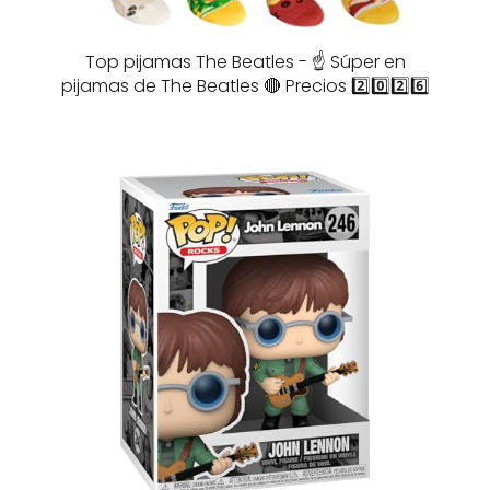
Top pijamas The Beatles - ☝️ Súper en
pijamas de The Beatles 🔴 Precios 2️⃣0️⃣2️⃣6️⃣