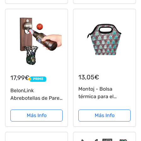
13,05€
17,99€
PRIME
PRIME
Montoj - Bolsa
BelonLink
térmica para el
Abrebotellas de Pared
almuerzo, diseño de
vintage, Abridor de
los Beatles
Botellas de Madera
Más Info
Más Info
con Estilo Retro,
Magnético Gorra de
baloncesto banda,