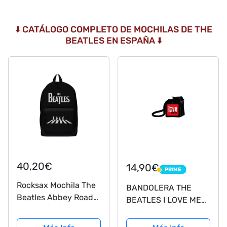
⬇️ CATÁLOGO COMPLETO DE MOCHILAS DE THE
BEATLES EN ESPAÑA ⬇️
40,20€
14,90€
PRIME
PRIME
Rocksax Mochila The
BANDOLERA THE
Beatles Abbey Road
BEATLES I LOVE ME
B/W - Mochila de 43 x
DO (MOCHILAS)
30 x 15 cm, con