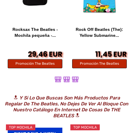
Rocksax The Beatles -
Rock Off Beatles (The):
Mochila pequeña -...
Yellow Submarine...
29,46 EUR
11,45 EUR
Promoción The Beatles
Promoción The Beatles
🎒 🎒 🎒
🔝
Y Si Lo Que Buscas Son Más Productos Para
Regalar De The Beatles, No Dejes De Ver Al Bloque Con
Nuestro Catálogo En Internet De Cosas De
THE
BEATLES
🔝
TOP MOCHILA
TOP MOCHILA