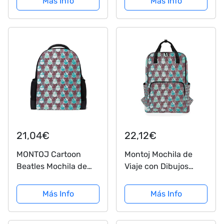
Más Info
Más Info
licencia oficial, Negro
21,04€
22,12€
MONTOJ Cartoon
Montoj Mochila de
Beatles Mochila de
Viaje con Dibujos
viaje de poliéster para
Animados Beatles
portátil
Mochila Escolar
Más Info
Más Info