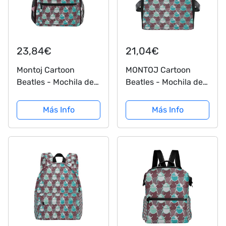
23,84€
21,04€
Montoj Cartoon
MONTOJ Cartoon
Beatles - Mochila de
Beatles - Mochila de
Viaje
primer año (tamaño
pequeño)
Más Info
Más Info