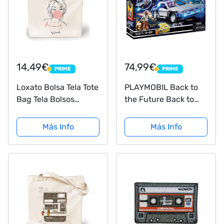
14,49€
74,99€
PRIME
PRIME
PRIME
PRIME
Loxato Bolsa Tela Tote
PLAYMOBIL Back to
Bag Tela Bolsos
the Future Back to
Bandolera Mujer
the Future DeLorean,
Bolsas de Algodón
A partir de 6 años
Más Info
Más Info
Natural 100% Bolsas
(70317)
Reutilizables Extra
Ancho 8cm Asas
Largas 70cm 220
gr/m2 Bolsas...