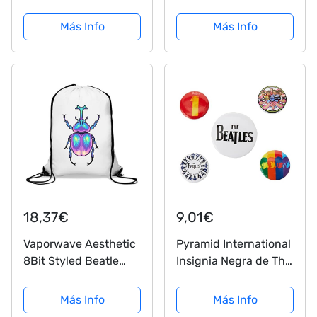
Flatwound
musicales, para la
escuela, Niños y
Más Info
Más Info
Niñas, Elegante, Arte
(4 Colores), Keyboard
black
18,37€
9,01€
Vaporwave Aesthetic
Pyramid International
8Bit Styled Beatle
Insignia Negra de The
Mochila con cordón
Beatles, Multicolor, 10
Informal Gym Sack
x 12.5 x 1.3 cm
Más Info
Más Info