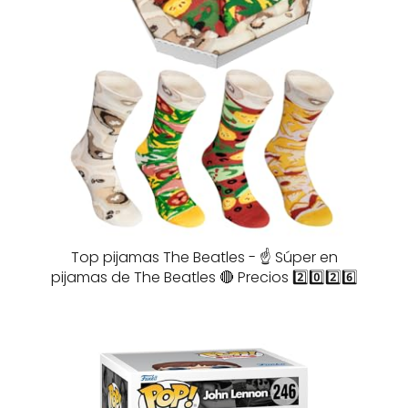
Top pijamas The Beatles - ☝️ Súper en
pijamas de The Beatles 🔴 Precios 2️⃣0️⃣2️⃣6️⃣