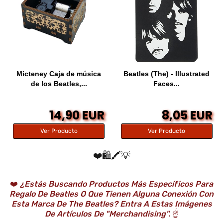
Micteney Caja de música
Beatles (The) - Illustrated
de los Beatles,...
Faces...
14,90 EUR
8,05 EUR
Ver Producto
Ver Producto
❤️🛍️🖍️💡
❤️
¿Estás Buscando Productos Más Específicos Para
Regalo De Beatles O Que Tienen Alguna Conexión Con
Esta Marca De The Beatles? Entra A Estas Imágenes
De Artículos De "Merchandising".
☝️