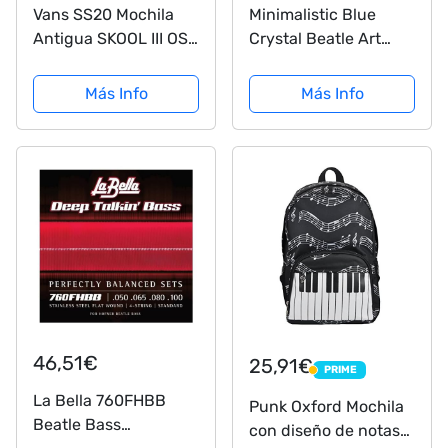
Vans SS20 Mochila
Minimalistic Blue
Antigua SKOOL III OS
Crystal Beatle Art
Black White Check
Mochila con cordón
Informal Gym Sack
Más Info
Más Info
46,51€
25,91€
PRIME
PRIME
La Bella 760FHBB
Punk Oxford Mochila
Beatle Bass
con diseño de notas