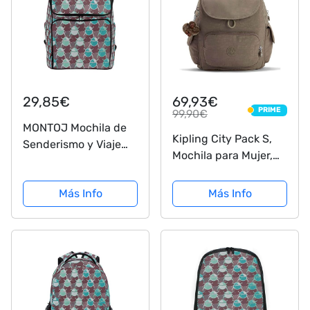
29,85€
69,93€
PRIME
99,90€
PRIME
MONTOJ Mochila de
Kipling City Pack S,
Senderismo y Viaje
Mochila para Mujer,
con diseño de Beatles
Marrón (True Beige),
de Dibujos Animados
27 x 33.5 x 19 cm
Más Info
Más Info
para Exteriores, con
Compartimento para
portátil y Mochila de
Camping