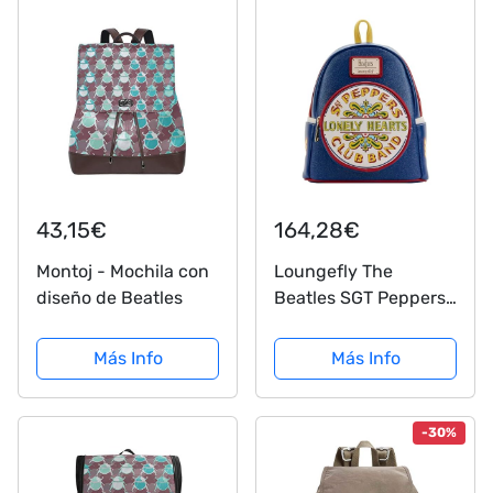
43,15€
164,28€
Montoj - Mochila con
Loungefly The
diseño de Beatles
Beatles SGT Peppers
- Bolso de hombro
con doble correa para
Más Info
Más Info
mujer, Multi, Talla
única, Mini mochila
-30%